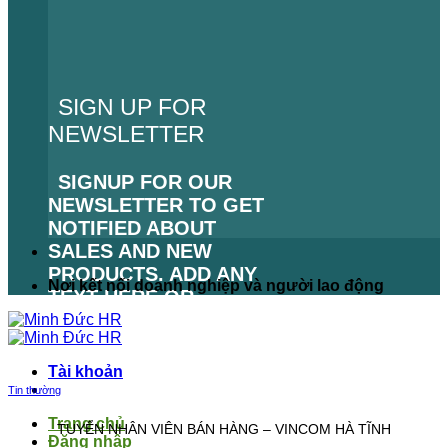
SIGN UP FOR
NEWSLETTER
SIGNUP FOR OUR
NEWSLETTER TO GET
NOTIFIED ABOUT
SALES AND NEW
PRODUCTS. ADD ANY
Nơi kết nối doanh nghiệp và người lao động
TEXT HERE OR
REMOVE IT.
LỖI:
KHÔNG TÌM THẤY
Tài khoản
BIỂU MẪU LIÊN HỆ.
Tin thường
Trang chủ
TUYỂN NHÂN VIÊN BÁN HÀNG – VINCOM HÀ TĨNH
Đăng nhập