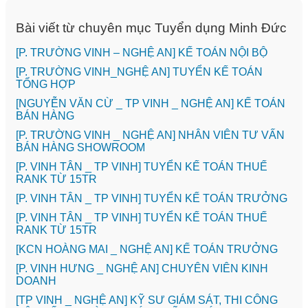
Bài viết từ chuyên mục Tuyển dụng Minh Đức
[P. TRƯỜNG VINH – NGHỆ AN] KẾ TOÁN NỘI BỘ
[P. TRƯỜNG VINH_NGHỆ AN] TUYỂN KẾ TOÁN
TỔNG HỢP
[NGUYỄN VĂN CỪ _ TP VINH _ NGHỆ AN] KẾ TOÁN
BÁN HÀNG
[P. TRƯỜNG VINH _ NGHỆ AN] NHÂN VIÊN TƯ VẤN
BÁN HÀNG SHOWROOM
[P. VINH TÂN _ TP VINH] TUYỂN KẾ TOÁN THUẾ
RANK TỪ 15TR
[P. VINH TÂN _ TP VINH] TUYỂN KẾ TOÁN TRƯỞNG
[P. VINH TÂN _ TP VINH] TUYỂN KẾ TOÁN THUẾ
RANK TỪ 15TR
️[KCN HOÀNG MAI _ NGHỆ AN] KẾ TOÁN TRƯỞNG
️[P. VINH HƯNG _ NGHỆ AN] CHUYÊN VIÊN KINH
DOANH
[TP VINH _ NGHỆ AN] KỸ SƯ GIÁM SÁT, THI CÔNG