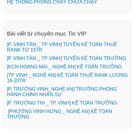
HỆ THỐNG PHÒNG CHÁY CHỮA CHÁY
Bài viết từ chuyên mục Tin VIP
[P. VINH TÂN _ TP VINH] TUYỂN KẾ TOÁN THUẾ
RANK TỪ 15TR
[P. VINH TÂN _ TP VINH] TUYỂN KẾ TOÁN TRƯỞNG
️[KCN HOÀNG MAI _ NGHỆ AN] KẾ TOÁN TRƯỞNG
[TP VINH _ NGHỆ AN] KẾ TOÁN THUẾ RANK LƯƠNG
18-20TR
[P. TRƯỜNG VINH_NGHỆ AN] TRƯỞNG PHÒNG
HÀNH CHÍNH NHÂN SỰ
️[P. TRƯỜNG THI _ TP. VINH] KẾ TOÁN TRƯỞNG
[PHƯỜNG VINH HƯNG _ NGHỆ AN] KẾ TOÁN
TRƯỞNG