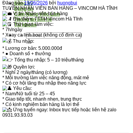
Đăng vào
19/06/2026
bởi
huongbui
Đăng ký
TUYỂN NHÂN VIÊN BÁN HÀNG – VINCOM HÀ TĨNH
Đăng tin
Vị trí: Nhân viên bán hàng
Cẩm Nang Việc Làm
Địa điểm: TTTM Vincom Hà Tĩnh
Thông tin liên hệ
Thời gian làm việc:
Tài khoản
* 7h/ngày
* Xoay ca linh hoạt (không cố định ca)
Thu nhập:
* Lương cơ bản: 5.000.000đ
* ● Doanh số + thưởng
Tổng thu nhập: 5 – 10 triệu/tháng
Quyền lợi:
* Nghỉ 2 ngày/tháng (có lương)
* Môi trường làm việc năng động, mát mẻ
* Có cơ hội tăng thu nhập theo năng lực
Yêu cầu:
* Nam/Nữ tuổi từ 25 – 45
* Giao tiếp tốt, nhanh nhẹn, trung thực
* Có kinh nghiệm bán hàng là lợi thế
Ứng tuyển ngay: Inbox trực tiếp hoặc liên hệ zalo
0931.93.93.03