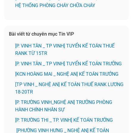
HỆ THỐNG PHÒNG CHÁY CHỮA CHÁY
Bài viết từ chuyên mục Tin VIP
[P. VINH TÂN _ TP VINH] TUYỂN KẾ TOÁN THUẾ
RANK TỪ 15TR
[P. VINH TÂN _ TP VINH] TUYỂN KẾ TOÁN TRƯỞNG
️[KCN HOÀNG MAI _ NGHỆ AN] KẾ TOÁN TRƯỞNG
[TP VINH _ NGHỆ AN] KẾ TOÁN THUẾ RANK LƯƠNG
18-20TR
[P. TRƯỜNG VINH_NGHỆ AN] TRƯỞNG PHÒNG
HÀNH CHÍNH NHÂN SỰ
️[P. TRƯỜNG THI _ TP. VINH] KẾ TOÁN TRƯỞNG
[PHƯỜNG VINH HƯNG _ NGHỆ AN] KẾ TOÁN