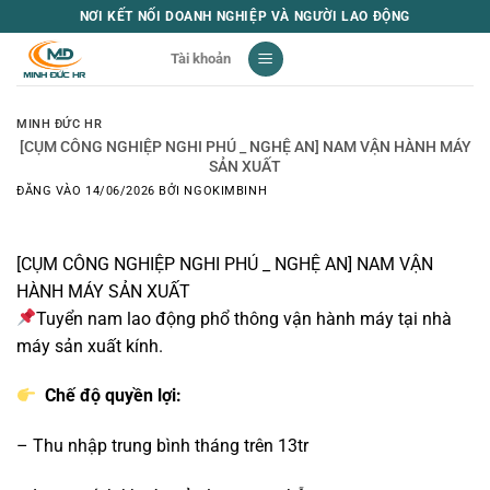
Bỏ
NƠI KẾT NỐI DOANH NGHIỆP VÀ NGƯỜI LAO ĐỘNG
qua
Tài khoản
nội
dung
MINH ĐỨC HR
[CỤM CÔNG NGHIỆP NGHI PHÚ _ NGHỆ AN] NAM VẬN HÀNH MÁY
SẢN XUẤT
ĐĂNG VÀO
14/06/2026
BỞI
NGOKIMBINH
[CỤM CÔNG NGHIỆP NGHI PHÚ _ NGHỆ AN] NAM VẬN
HÀNH MÁY SẢN XUẤT
Tuyển nam lao động phổ thông vận hành máy tại nhà
máy sản xuất kính.
Chế độ quyền lợi:
– Thu nhập trung bình tháng trên 13tr