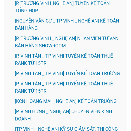
[P. TRƯỜNG VINH_NGHỆ AN] TUYỂN KẾ TOÁN
TỔNG HỢP
[NGUYỄN VĂN CỪ _ TP VINH _ NGHỆ AN] KẾ TOÁN
BÁN HÀNG
[P. TRƯỜNG VINH _ NGHỆ AN] NHÂN VIÊN TƯ VẤN
BÁN HÀNG SHOWROOM
[P. VINH TÂN _ TP VINH] TUYỂN KẾ TOÁN THUẾ
RANK TỪ 15TR
[P. VINH TÂN _ TP VINH] TUYỂN KẾ TOÁN TRƯỞNG
[P. VINH TÂN _ TP VINH] TUYỂN KẾ TOÁN THUẾ
RANK TỪ 15TR
️[KCN HOÀNG MAI _ NGHỆ AN] KẾ TOÁN TRƯỞNG
️[P. VINH HƯNG _ NGHỆ AN] CHUYÊN VIÊN KINH
DOANH
[TP VINH _ NGHỆ AN] KỸ SƯ GIÁM SÁT, THI CÔNG