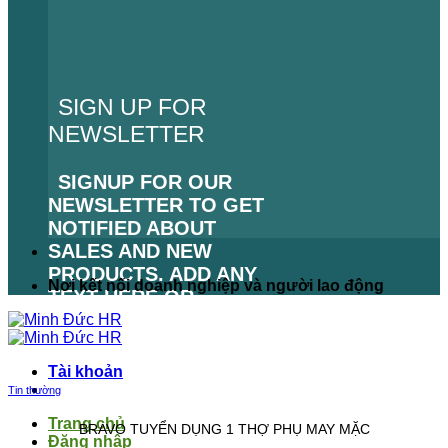
SIGN UP FOR
NEWSLETTER
SIGNUP FOR OUR
NEWSLETTER TO GET
NOTIFIED ABOUT
SALES AND NEW
PRODUCTS. ADD ANY
Nơi kết nối doanh nghiệp và người lao động
TEXT HERE OR
REMOVE IT.
LỖI:
KHÔNG TÌM THẤY
Tài khoản
BIỂU MẪU LIÊN HỆ.
Tin thường
Trang chủ
BRAVO TUYỂN DỤNG 1 THỢ PHỤ MAY MẶC
Đăng nhập