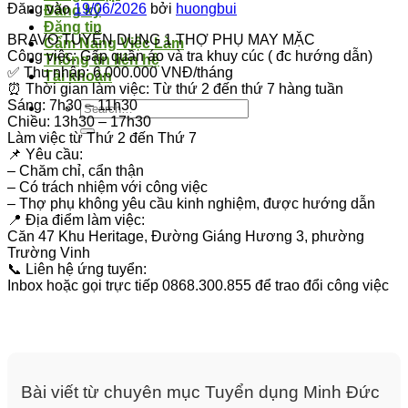
Đăng vào
19/06/2026
bởi
huongbui
Đăng ký
Đăng tin
BRAVO TUYỂN DỤNG 1 THỢ PHỤ MAY MẶC
Cẩm Nang Việc Làm
Công việc: Gấp quần áo và tra khuy cúc ( đc hướng dẫn)
Thông tin liên hệ
✅ Thu nhập: 6.000.000 VNĐ/tháng
Tài khoản
⏰ Thời gian làm việc: Từ thứ 2 đến thứ 7 hàng tuần
Sáng: 7h30 – 11h30
Chiều: 13h30 – 17h30
Làm việc từ Thứ 2 đến Thứ 7
📌 Yêu cầu:
– Chăm chỉ, cẩn thận
– Có trách nhiệm với công việc
– Thợ phụ không yêu cầu kinh nghiệm, được hướng dẫn
📍 Địa điểm làm việc:
Căn 47 Khu Heritage, Đường Giáng Hương 3, phường
Trường Vinh
📞 Liên hệ ứng tuyển:
Inbox hoặc gọi trực tiếp 0868.300.855 để trao đổi công việc
Bài viết từ chuyên mục Tuyển dụng Minh Đức