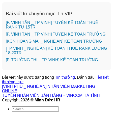
Bài viết từ chuyên mục Tin VIP
[P. VINH TÂN _ TP VINH] TUYỂN KẾ TOÁN THUẾ
RANK TỪ 15TR
[P. VINH TÂN _ TP VINH] TUYỂN KẾ TOÁN TRƯỞNG
️[KCN HOÀNG MAI _ NGHỆ AN] KẾ TOÁN TRƯỞNG
[TP VINH _ NGHỆ AN] KẾ TOÁN THUẾ RANK LƯƠNG
18-20TR
️[P. TRƯỜNG THI _ TP. VINH] KẾ TOÁN TRƯỞNG
Bài viết này được đăng trong
Tin thường
. Đánh dấu
liên kết
thường trực
.
[VINH PHÚ _ NGHỆ AN] NHÂN VIÊN MARKETING
ONLINE
TUYỂN NHÂN VIÊN BÁN HÀNG – VINCOM HÀ TĨNH
Copyright 2026 ©
Minh Đức HR