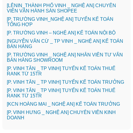
️[LÊNIN_THÀNH PHỐ VINH _ NGHỆ AN] CHUYÊN
VIÊN VẬN HÀNH SÀN SHOPEE
[P. TRƯỜNG VINH_NGHỆ AN] TUYỂN KẾ TOÁN
TỔNG HỢP
[P. TRƯỜNG VINH – NGHỆ AN] KẾ TOÁN NỘI BỘ
[NGUYỄN VĂN CỪ _ TP VINH _ NGHỆ AN] KẾ TOÁN
BÁN HÀNG
[P. TRƯỜNG VINH _ NGHỆ AN] NHÂN VIÊN TƯ VẤN
BÁN HÀNG SHOWROOM
[P. VINH TÂN _ TP VINH] TUYỂN KẾ TOÁN THUẾ
RANK TỪ 15TR
[P. VINH TÂN _ TP VINH] TUYỂN KẾ TOÁN TRƯỞNG
[P. VINH TÂN _ TP VINH] TUYỂN KẾ TOÁN THUẾ
RANK TỪ 15TR
️[KCN HOÀNG MAI _ NGHỆ AN] KẾ TOÁN TRƯỞNG
️[P. VINH HƯNG _ NGHỆ AN] CHUYÊN VIÊN KINH
DOANH