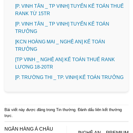
[P. VINH TÂN _ TP VINH] TUYỂN KẾ TOÁN THUẾ
RANK TỪ 15TR
[P. VINH TÂN _ TP VINH] TUYỂN KẾ TOÁN
TRƯỞNG
️[KCN HOÀNG MAI _ NGHỆ AN] KẾ TOÁN
TRƯỞNG
[TP VINH _ NGHỆ AN] KẾ TOÁN THUẾ RANK
LƯƠNG 18-20TR
️[P. TRƯỜNG THI _ TP. VINH] KẾ TOÁN TRƯỞNG
Bài viết này được đăng trong
Tin thường
. Đánh dấu
liên kết thường
trực
.
NGÂN HÀNG Á CHÂU
[NGHỆ AN – PREMIUM