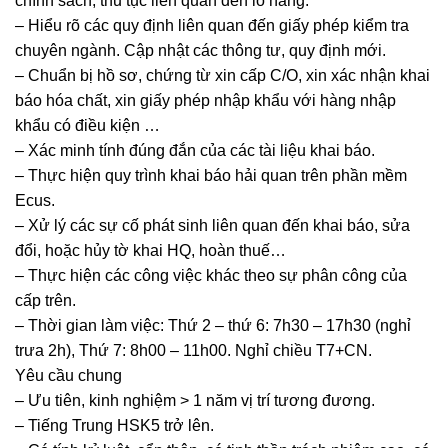
chính sách, thủ tục liên quan đến lô hàng.
– Hiểu rõ các quy định liên quan đến giấy phép kiểm tra
chuyên ngành. Cập nhật các thông tư, quy định mới.
– Chuẩn bị hồ sơ, chứng từ xin cấp C/O, xin xác nhận khai
báo hóa chất, xin giấy phép nhập khẩu với hàng nhập
khẩu có điều kiện …
– Xác minh tính đúng đắn của các tài liệu khai báo.
– Thực hiện quy trình khai báo hải quan trên phần mềm
Ecus.
– Xử lý các sự cố phát sinh liên quan đến khai báo, sửa
đổi, hoặc hủy tờ khai HQ, hoàn thuế…
– Thực hiện các công việc khác theo sự phân công của
cấp trên.
– Thời gian làm việc: Thứ 2 – thứ 6: 7h30 – 17h30 (nghỉ
trưa 2h), Thứ 7: 8h00 – 11h00. Nghỉ chiều T7+CN.
Yêu cầu chung
– Ưu tiên, kinh nghiệm > 1 năm vị trí tương đương.
– Tiếng Trung HSK5 trở lên.