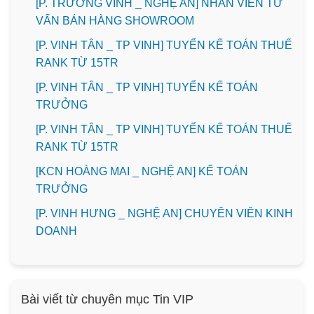
[P. TRƯỜNG VINH _ NGHỆ AN] NHÂN VIÊN TƯ
VẤN BÁN HÀNG SHOWROOM
[P. VINH TÂN _ TP VINH] TUYỂN KẾ TOÁN THUẾ
RANK TỪ 15TR
[P. VINH TÂN _ TP VINH] TUYỂN KẾ TOÁN
TRƯỞNG
[P. VINH TÂN _ TP VINH] TUYỂN KẾ TOÁN THUẾ
RANK TỪ 15TR
️[KCN HOÀNG MAI _ NGHỆ AN] KẾ TOÁN
TRƯỞNG
️[P. VINH HƯNG _ NGHỆ AN] CHUYÊN VIÊN KINH
DOANH
Bài viết từ chuyên mục Tin VIP