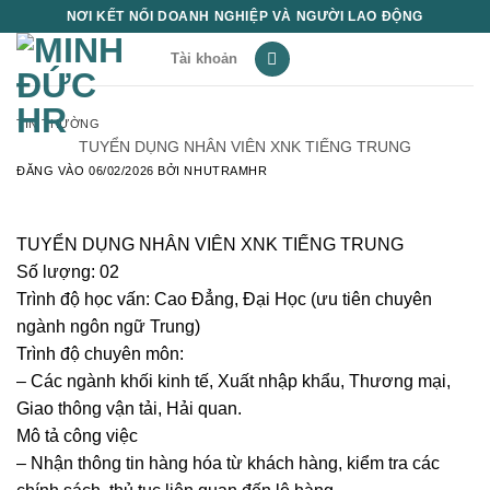
Bỏ
NƠI KẾT NỐI DOANH NGHIỆP VÀ NGƯỜI LAO ĐỘNG
qua
Tài khoản
nội
dung
TIN THƯỜNG
TUYỂN DỤNG NHÂN VIÊN XNK TIẾNG TRUNG
ĐĂNG VÀO
06/02/2026
BỞI
NHUTRAMHR
TUYỂN DỤNG NHÂN VIÊN XNK TIẾNG TRUNG
Số lượng: 02
Trình độ học vấn: Cao Đẳng, Đại Học (ưu tiên chuyên
ngành ngôn ngữ Trung)
Trình độ chuyên môn:
– Các ngành khối kinh tế, Xuất nhập khẩu, Thương mại,
Giao thông vận tải, Hải quan.
Mô tả công việc
– Nhận thông tin hàng hóa từ khách hàng, kiểm tra các