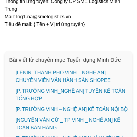
Thông tin ứng tuyển: Công ty CP SME Logistics Miền
Trung
Mail: log1-na@smelogistics.vn
Tiêu đề mail: { Tên + Vị trí ứng tuyển}
Bài viết từ chuyên mục Tuyển dụng Minh Đức
️[LÊNIN_THÀNH PHỐ VINH _ NGHỆ AN]
CHUYÊN VIÊN VẬN HÀNH SÀN SHOPEE
[P. TRƯỜNG VINH_NGHỆ AN] TUYỂN KẾ TOÁN
TỔNG HỢP
[P. TRƯỜNG VINH – NGHỆ AN] KẾ TOÁN NỘI BỘ
[NGUYỄN VĂN CỪ _ TP VINH _ NGHỆ AN] KẾ
TOÁN BÁN HÀNG