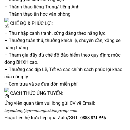
– Thành thạo tiếng Trung/ tiếng Anh
– Thành thạo tin học văn phòng
CHẾ ĐỘ & PHÚC LỢI:
– Thu nhập cạnh tranh, xứng đáng theo năng lực.
– Thưởng tuân thủ, thưởng khích lệ, chuyên cần, xăng xe
hàng tháng.
– Tham gia đầy đủ chế độ Bảo hiểm theo quy định; mức
đóng BHXH cao.
– Thưởng các dịp Lễ, Tết và các chính sách phúc lợi khác
của công ty.
– Cơm trưa và xe đưa đón miễn phí
CÁCH THỨC ỨNG TUYỂN:
Ứng viên quan tâm vui lòng gửi CV về Email:
𝑡𝑢𝑦𝑒𝑛𝑑𝑢𝑛𝑔@𝑝𝑟𝑒𝑚𝑖𝑢𝑚𝑓𝑎𝑠ℎ𝑖𝑜𝑛𝑔𝑟𝑜𝑢𝑝.𝑐𝑜𝑚
Hoặc liên hệ trực tiếp qua Zalo/SĐT: 𝟎𝟖𝟖𝟖.𝟖𝟐𝟏.𝟓𝟓𝟔