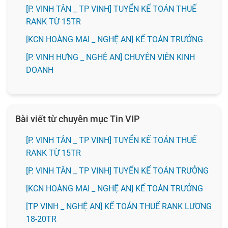
[P. VINH TÂN _ TP VINH] TUYỂN KẾ TOÁN THUẾ
RANK TỪ 15TR
️[KCN HOÀNG MAI _ NGHỆ AN] KẾ TOÁN TRƯỞNG
️[P. VINH HƯNG _ NGHỆ AN] CHUYÊN VIÊN KINH
DOANH
Bài viết từ chuyên mục Tin VIP
[P. VINH TÂN _ TP VINH] TUYỂN KẾ TOÁN THUẾ
RANK TỪ 15TR
[P. VINH TÂN _ TP VINH] TUYỂN KẾ TOÁN TRƯỞNG
️[KCN HOÀNG MAI _ NGHỆ AN] KẾ TOÁN TRƯỞNG
[TP VINH _ NGHỆ AN] KẾ TOÁN THUẾ RANK LƯƠNG
18-20TR