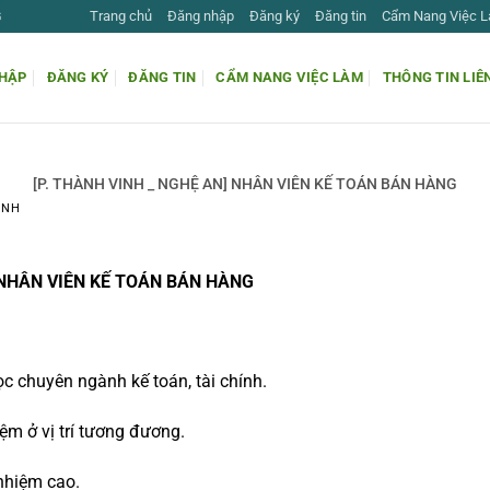
Trang chủ
Đăng nhập
Đăng ký
Đăng tin
Cẩm Nang Việc 
G
HẬP
ĐĂNG KÝ
ĐĂNG TIN
CẨM NANG VIỆC LÀM
THÔNG TIN LIÊ
[P. THÀNH VINH _ NGHỆ AN] NHÂN VIÊN KẾ TOÁN BÁN HÀNG
INH
] NHÂN VIÊN KẾ TOÁN BÁN HÀNG
c chuyên ngành kế toán, tài chính.
ệm ở vị trí tương đương.
 nhiệm cao.