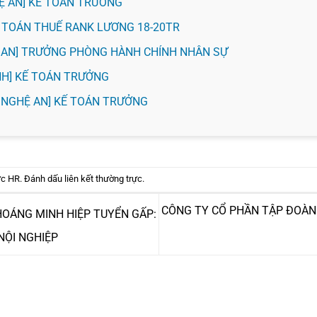
HỆ AN] KẾ TOÁN TRƯỞNG
KẾ TOÁN THUẾ RANK LƯƠNG 18-20TR
Ệ AN] TRƯỞNG PHÒNG HÀNH CHÍNH NHÂN SỰ
VINH] KẾ TOÁN TRƯỞNG
 NGHỆ AN] KẾ TOÁN TRƯỞNG
ức HR
. Đánh dấu
liên kết thường trực
.
CÔNG TY CỔ PHẦN TẬP ĐOÀN
OÁNG MINH HIỆP TUYỂN GẤP:
 NỘI NGHIỆP