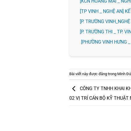
️[KCN HOÀNG MAI _ NG
[TP VINH _ NGHỆ AN] 
[P. TRƯỜNG VINH_NGH
️[P. TRƯỜNG THI _ TP. 
[PHƯỜNG VINH HƯNG _
Bài viết này được đăng trong
Minh Đ
CÔNG TY TNHH KHAI KH
02 VỊ TRÍ CÁN BỘ KỸ THUẬT