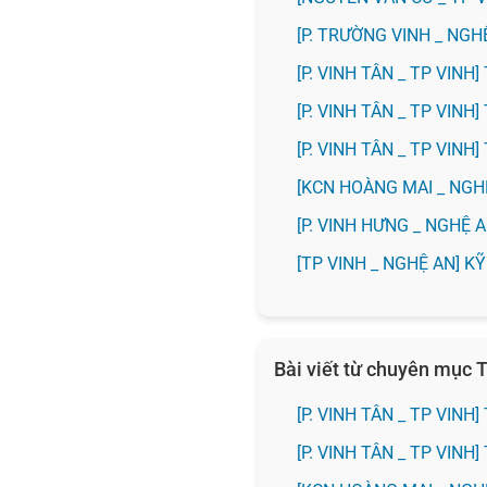
[P. TRƯỜNG VINH _ NG
[P. VINH TÂN _ TP VIN
[P. VINH TÂN _ TP VIN
[P. VINH TÂN _ TP VIN
️[KCN HOÀNG MAI _ NG
️[P. VINH HƯNG _ NGHỆ
[TP VINH _ NGHỆ AN] 
Bài viết từ chuyên mục T
[P. VINH TÂN _ TP VIN
[P. VINH TÂN _ TP VIN