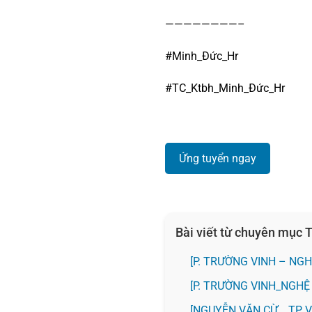
————————–
#Minh_Đức_Hr
#TC_Ktbh_Minh_Đức_Hr
Ứng tuyển ngay
Bài viết từ chuyên mục
[P. TRƯỜNG VINH – NGH
[P. TRƯỜNG VINH_NGHỆ
[NGUYỄN VĂN CỪ _ TP 