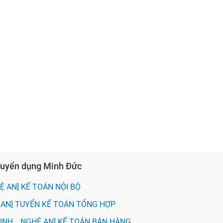
 Tuyển dụng Minh Đức
Ệ AN] KẾ TOÁN NỘI BỘ
 AN] TUYỂN KẾ TOÁN TỔNG HỢP
VINH _ NGHỆ AN] KẾ TOÁN BÁN HÀNG