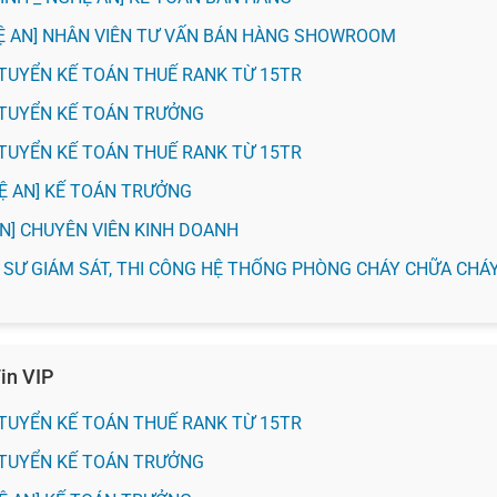
HỆ AN] NHÂN VIÊN TƯ VẤN BÁN HÀNG SHOWROOM
H] TUYỂN KẾ TOÁN THUẾ RANK TỪ 15TR
H] TUYỂN KẾ TOÁN TRƯỞNG
H] TUYỂN KẾ TOÁN THUẾ RANK TỪ 15TR
HỆ AN] KẾ TOÁN TRƯỞNG
 AN] CHUYÊN VIÊN KINH DOANH
KỸ SƯ GIÁM SÁT, THI CÔNG HỆ THỐNG PHÒNG CHÁY CHỮA CHÁ
in VIP
H] TUYỂN KẾ TOÁN THUẾ RANK TỪ 15TR
H] TUYỂN KẾ TOÁN TRƯỞNG