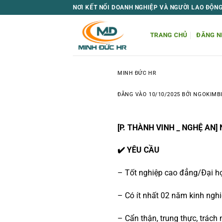
Bỏ
NƠI KẾT NỐI DOANH NGHIỆP VÀ NGƯỜI LAO ĐỘN
qua
nội
TRANG CHỦ
ĐĂNG N
dung
MINH ĐỨC HR
ĐĂNG VÀO
10/10/2025
BỞI
NGOKIMB
[P. THÀNH VINH _ NGHỆ AN
✔️ YÊU CẦU
– Tốt nghiệp cao đẳng/Đại họ
– Có ít nhất 02 năm kinh nghi
– Cẩn thận, trung thực, trách