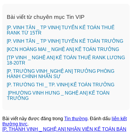
Bài viết từ chuyên mục Tin VIP
[P. VINH TÂN _ TP VINH] TUYỂN KẾ TOÁN THUẾ
RANK TỪ 15TR
[P. VINH TÂN _ TP VINH] TUYỂN KẾ TOÁN TRƯỞNG
️[KCN HOÀNG MAI _ NGHỆ AN] KẾ TOÁN TRƯỞNG
[TP VINH _ NGHỆ AN] KẾ TOÁN THUẾ RANK LƯƠNG
18-20TR
[P. TRƯỜNG VINH_NGHỆ AN] TRƯỞNG PHÒNG
HÀNH CHÍNH NHÂN SỰ
️[P. TRƯỜNG THI _ TP. VINH] KẾ TOÁN TRƯỞNG
[PHƯỜNG VINH HƯNG _ NGHỆ AN] KẾ TOÁN
TRƯỞNG
Bài viết này được đăng trong
Tin thường
. Đánh dấu
liên kết
thường trực
.
[P. THÀNH VINH _ NGHỆ AN] NHÂN VIÊN KẾ TOÁN BÁN