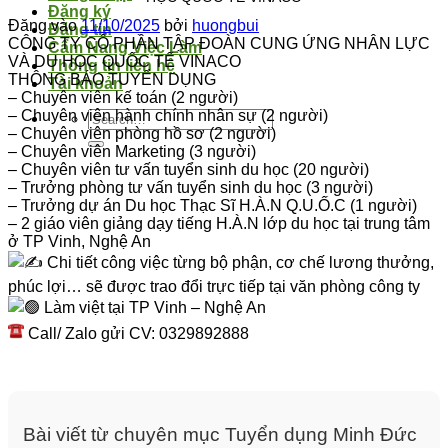
Đăng ký
Đăng vào
11/10/2025
bởi
huongbui
Đăng tin
CÔNG TY CỔ PHẦN TẬP ĐOÀN CUNG ỨNG NHÂN LỰC
Cẩm Nang Việc Làm
VÀ DU HỌC QUỐC TẾ VINACO
Thông tin liên hệ
THÔNG BÁO TUYỂN DỤNG
Tài khoản
– Chuyên viên kế toán (2 người)
– Chuyên viên hành chính nhân sự (2 người)
– Chuyên viên phòng hồ sơ (2 người)
– Chuyên viên Marketing (3 người)
– Chuyên viên tư vấn tuyển sinh du học (20 người)
– Trưởng phòng tư vấn tuyển sinh du học (3 người)
– Trưởng dự án Du học Thạc Sĩ H.À.N Q.U.Ố.C (1 người)
– 2 giáo viên giảng dạy tiếng H.À.N lớp du học tại trung tâm
ở TP Vinh, Nghệ An
Chi tiết công việc từng bộ phận, cơ chế lương thưởng,
phúc lợi… sẽ được trao đổi trực tiếp tại văn phòng công ty
Làm việt tại TP Vinh – Nghệ An
Call/ Zalo gửi CV: 0329892888
Bài viết từ chuyên mục Tuyển dụng Minh Đức