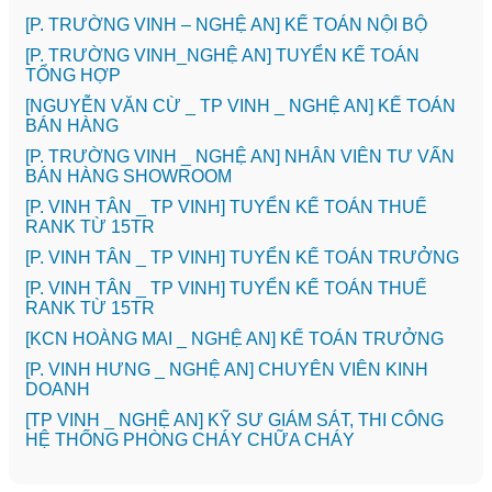
[P. TRƯỜNG VINH – NGHỆ AN] KẾ TOÁN NỘI BỘ
[P. TRƯỜNG VINH_NGHỆ AN] TUYỂN KẾ TOÁN
TỔNG HỢP
[NGUYỄN VĂN CỪ _ TP VINH _ NGHỆ AN] KẾ TOÁN
BÁN HÀNG
[P. TRƯỜNG VINH _ NGHỆ AN] NHÂN VIÊN TƯ VẤN
BÁN HÀNG SHOWROOM
[P. VINH TÂN _ TP VINH] TUYỂN KẾ TOÁN THUẾ
RANK TỪ 15TR
[P. VINH TÂN _ TP VINH] TUYỂN KẾ TOÁN TRƯỞNG
[P. VINH TÂN _ TP VINH] TUYỂN KẾ TOÁN THUẾ
RANK TỪ 15TR
️[KCN HOÀNG MAI _ NGHỆ AN] KẾ TOÁN TRƯỞNG
️[P. VINH HƯNG _ NGHỆ AN] CHUYÊN VIÊN KINH
DOANH
[TP VINH _ NGHỆ AN] KỸ SƯ GIÁM SÁT, THI CÔNG
HỆ THỐNG PHÒNG CHÁY CHỮA CHÁY