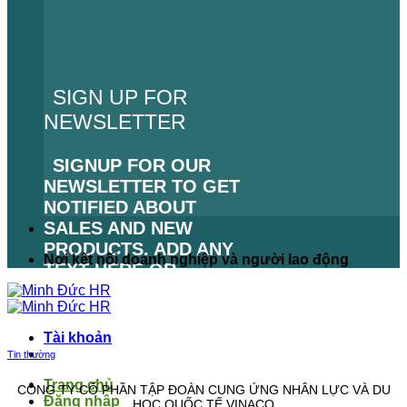
SIGN UP FOR
NEWSLETTER
SIGNUP FOR OUR
NEWSLETTER TO GET
NOTIFIED ABOUT
SALES AND NEW
PRODUCTS. ADD ANY
Nơi kết nối doanh nghiệp và người lao động
TEXT HERE OR
REMOVE IT.
LỖI:
KHÔNG TÌM THẤY
Tài khoản
BIỂU MẪU LIÊN HỆ.
Tin thường
Trang chủ
CÔNG TY CỔ PHẦN TẬP ĐOÀN CUNG ỨNG NHÂN LỰC VÀ DU
Đăng nhập
HỌC QUỐC TẾ VINACO