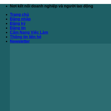
Bỏ
Nơi kết nối doanh nghiệp và người lao động
qua
Trang chủ
nội
Đăng nhập
dung
Đăng ký
Đăng tin
Cẩm Nang Việc Làm
Thông tin liên hệ
Newsletter