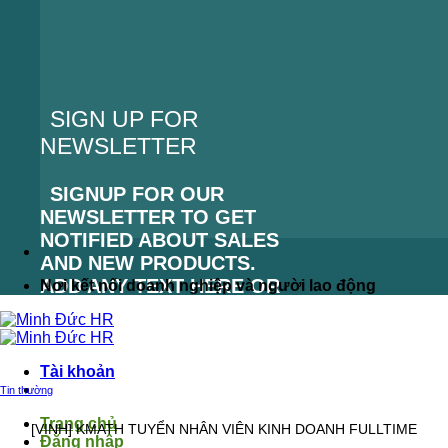
SIGN UP FOR
NEWSLETTER
SIGNUP FOR OUR
NEWSLETTER TO GET
NOTIFIED ABOUT SALES
AND NEW PRODUCTS.
ADD ANY TEXT HERE OR
Nơi kết nối doanh nghiệp và người lao động
REMOVE IT.
LỖI:
KHÔNG TÌM THẤY
Tài khoản
BIỂU MẪU LIÊN HỆ.
Tin thường
Trang chủ
[VINH] KMATH TUYỂN NHÂN VIÊN KINH DOANH FULLTIME
Đăng nhập