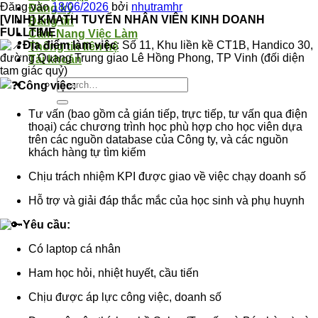
Đăng vào
18/06/2026
bởi
nhutramhr
Đăng ký
[VINH] KMATH TUYỂN NHÂN VIÊN KINH DOANH
Đăng tin
FULLTIME
Cẩm Nang Việc Làm
Địa điểm làm việc
: Số 11, Khu liền kề CT1B, Handico 30,
Thông tin liên hệ
đường Quang Trung giao Lê Hồng Phong, TP Vinh (đối diện
Tài khoản
tam giác quỷ)
Công việc:
Tư vấn (bao gồm cả gián tiếp, trực tiếp, tư vấn qua điện
thoại) các chương trình học phù hợp cho học viên dựa
trên các nguồn database của Công ty, và các nguồn
khách hàng tự tìm kiếm
Chịu trách nhiệm KPI được giao về việc chạy doanh số
Hỗ trợ và giải đáp thắc mắc của học sinh và phụ huynh
Yêu cầu:
Có laptop cá nhân
Ham học hỏi, nhiệt huyết, cầu tiến
Chịu được áp lực công việc, doanh số