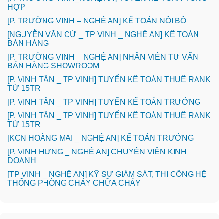
HỢP
[P. TRƯỜNG VINH – NGHỆ AN] KẾ TOÁN NỘI BỘ
[NGUYỄN VĂN CỪ _ TP VINH _ NGHỆ AN] KẾ TOÁN
BÁN HÀNG
[P. TRƯỜNG VINH _ NGHỆ AN] NHÂN VIÊN TƯ VẤN
BÁN HÀNG SHOWROOM
[P. VINH TÂN _ TP VINH] TUYỂN KẾ TOÁN THUẾ RANK
TỪ 15TR
[P. VINH TÂN _ TP VINH] TUYỂN KẾ TOÁN TRƯỞNG
[P. VINH TÂN _ TP VINH] TUYỂN KẾ TOÁN THUẾ RANK
TỪ 15TR
️[KCN HOÀNG MAI _ NGHỆ AN] KẾ TOÁN TRƯỞNG
️[P. VINH HƯNG _ NGHỆ AN] CHUYÊN VIÊN KINH
DOANH
[TP VINH _ NGHỆ AN] KỸ SƯ GIÁM SÁT, THI CÔNG HỆ
THỐNG PHÒNG CHÁY CHỮA CHÁY