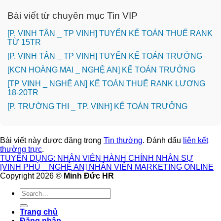
Bài viết từ chuyên mục Tin VIP
[P. VINH TÂN _ TP VINH] TUYỂN KẾ TOÁN THUẾ RANK
TỪ 15TR
[P. VINH TÂN _ TP VINH] TUYỂN KẾ TOÁN TRƯỞNG
️[KCN HOÀNG MAI _ NGHỆ AN] KẾ TOÁN TRƯỞNG
[TP VINH _ NGHỆ AN] KẾ TOÁN THUẾ RANK LƯƠNG
18-20TR
️[P. TRƯỜNG THI _ TP. VINH] KẾ TOÁN TRƯỞNG
Bài viết này được đăng trong
Tin thường
. Đánh dấu
liên kết
thường trực
.
TUYỂN DỤNG: NHÂN VIÊN HÀNH CHÍNH NHÂN SỰ
[VINH PHÚ _ NGHỆ AN] NHÂN VIÊN MARKETING ONLINE
Copyright 2026 ©
Minh Đức HR
Trang chủ
Đăng nhập