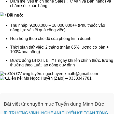
Đam mê, yêu thích nghề Sales (Tư vấn và Bán hàng) và
chăm sóc khác hàng
Đãi ngộ:
Thu nhập: 9.000.000 – 18.000.000++ (Phụ thuộc vào
năng lực và kết quả công việc)
Hoa hồng theo chế độ của phòng kinh doanh
Thời gian thử việc: 2 tháng (nhận 85% lương cơ bản +
100% hoa hồng)
Được đóng BHXH, BHYT ngay khi lên chính thức, lương
thưởng theo Luật lao động quy định
Gửi CV ứng tuyển: ngochuyen.kmath@gmail.com
Liên hệ: Ms Ngọc Huyền (Zalo) – 0333347781
Bài viết từ chuyên mục Tuyển dụng Minh Đức
[P. TRƯỜNG VINH_NGHỆ AN] TUYỂN KẾ TOÁN TỔNG