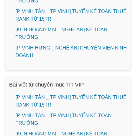
TRƯỞNG
[P. VINH TÂN _ TP VINH] TUYỂN KẾ TOÁN THUẾ
RANK TỪ 15TR
️[KCN HOÀNG MAI _ NGHỆ AN] KẾ TOÁN
TRƯỞNG
️[P. VINH HƯNG _ NGHỆ AN] CHUYÊN VIÊN KINH
DOANH
Bài viết từ chuyên mục Tin VIP
[P. VINH TÂN _ TP VINH] TUYỂN KẾ TOÁN THUẾ
RANK TỪ 15TR
[P. VINH TÂN _ TP VINH] TUYỂN KẾ TOÁN
TRƯỞNG
️[KCN HOÀNG MAI _ NGHỆ AN] KẾ TOÁN