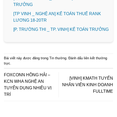
TRƯỞNG
[TP VINH _ NGHỆ AN] KẾ TOÁN THUẾ RANK
LƯƠNG 18-20TR
️[P. TRƯỜNG THI _ TP. VINH] KẾ TOÁN TRƯỞNG
Bài viết này được đăng trong
Tin thường
. Đánh dấu
liên kết thường
trực
.
FOXCONN HỒNG HẢI –
[VINH] KMATH TUYỂN
KCN WHA NGHỆ AN
NHÂN VIÊN KINH DOANH
TUYỂN DỤNG NHIỀU VỊ
FULLTIME
TRÍ