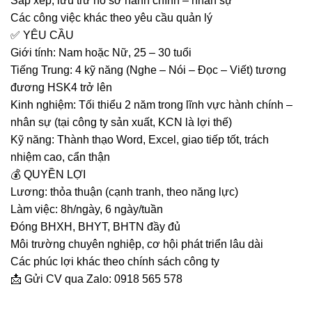
Sắp xếp, lưu trữ hồ sơ hành chính – nhân sự
Các công việc khác theo yêu cầu quản lý
✅
YÊU CẦU
Giới tính:
Nam hoặc Nữ,
25 – 30 tuổi
Tiếng Trung:
4 kỹ năng (Nghe – Nói – Đọc – Viết)
tương
đương HSK4 trở lên
Kinh nghiệm:
Tối thiểu 2 năm trong lĩnh vực
hành chính –
nhân sự
(tại công ty sản xuất, KCN là lợi thế)
Kỹ năng:
Thành thạo Word, Excel, giao tiếp tốt, trách
nhiệm cao, cẩn thận
💰
QUYỀN LỢI
Lương:
thỏa thuận
(cạnh tranh, theo năng lực)
Làm việc: 8h/ngày,
6 ngày/tuần
Đóng BHXH, BHYT, BHTN đầy đủ
Môi trường chuyên nghiệp, cơ hội phát triển lâu dài
Các phúc lợi khác theo chính sách công ty
📩
Gửi CV qua Zalo: 0918 565 578