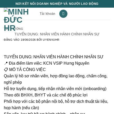
Bỏ
NƠI KẾT NỐI DOANH NGHIỆP VÀ NGƯỜI LAO ĐỘNG
qua
Tài khoản
nội
dung
TIN THƯỜNG
TUYỂN DỤNG: NHÂN VIÊN HÀNH CHÍNH NHÂN SỰ
ĐĂNG VÀO
18/06/2026
BỞI
UYENVUHR
TUYỂN DỤNG: NHÂN VIÊN HÀNH CHÍNH NHÂN SỰ
📍
Địa điểm làm việc:
KCN VSIP Hưng Nguyên
📋
MÔ TẢ CÔNG VIỆC
Quản lý hồ sơ nhân viên, hợp đồng lao động, chấm công,
nghỉ phép
Hỗ trợ tuyển dụng, tiếp nhận nhân viên mới (onboarding)
Theo dõi BHXH, BHYT và các chế độ phúc lợi
Phối hợp với các bộ phận nội bộ, hỗ trợ dịch thuật tài liệu,
họp hành (nếu cần)