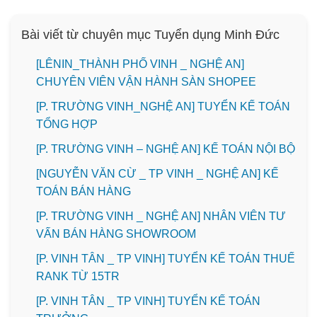
Bài viết từ chuyên mục Tuyển dụng Minh Đức
️[LÊNIN_THÀNH PHỐ VINH _ NGHỆ AN]
CHUYÊN VIÊN VẬN HÀNH SÀN SHOPEE
[P. TRƯỜNG VINH_NGHỆ AN] TUYỂN KẾ TOÁN
TỔNG HỢP
[P. TRƯỜNG VINH – NGHỆ AN] KẾ TOÁN NỘI BỘ
[NGUYỄN VĂN CỪ _ TP VINH _ NGHỆ AN] KẾ
TOÁN BÁN HÀNG
[P. TRƯỜNG VINH _ NGHỆ AN] NHÂN VIÊN TƯ
VẤN BÁN HÀNG SHOWROOM
[P. VINH TÂN _ TP VINH] TUYỂN KẾ TOÁN THUẾ
RANK TỪ 15TR
[P. VINH TÂN _ TP VINH] TUYỂN KẾ TOÁN