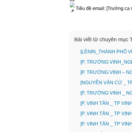
Tiêu đề email: [Trưởng ca 
Bài viết từ chuyên mục
️[LÊNIN_THÀNH PHỐ 
[P. TRƯỜNG VINH_NG
[P. TRƯỜNG VINH – N
[NGUYỄN VĂN CỪ _ T
[P. TRƯỜNG VINH _ 
[P. VINH TÂN _ TP V
[P. VINH TÂN _ TP V
[P. VINH TÂN _ TP V