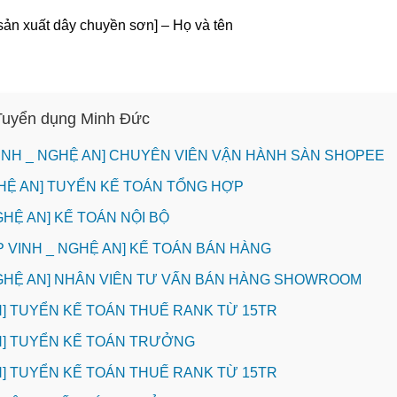
sản xuất dây chuyền sơn] – Họ và tên
 Tuyển dụng Minh Đức
VINH _ NGHỆ AN] CHUYÊN VIÊN VẬN HÀNH SÀN SHOPEE
HỆ AN] TUYỂN KẾ TOÁN TỔNG HỢP
GHỆ AN] KẾ TOÁN NỘI BỘ
P VINH _ NGHỆ AN] KẾ TOÁN BÁN HÀNG
NGHỆ AN] NHÂN VIÊN TƯ VẤN BÁN HÀNG SHOWROOM
INH] TUYỂN KẾ TOÁN THUẾ RANK TỪ 15TR
INH] TUYỂN KẾ TOÁN TRƯỞNG
INH] TUYỂN KẾ TOÁN THUẾ RANK TỪ 15TR