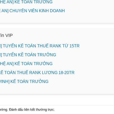
NGHỆ AN] KẾ TOÁN TRƯỞNG
HỆ AN] CHUYÊN VIÊN KINH DOANH
Tin VIP
INH] TUYỂN KẾ TOÁN THUẾ RANK TỪ 15TR
INH] TUYỂN KẾ TOÁN TRƯỞNG
NGHỆ AN] KẾ TOÁN TRƯỞNG
 KẾ TOÁN THUẾ RANK LƯƠNG 18-20TR
. VINH] KẾ TOÁN TRƯỞNG
hường
. Đánh dấu
liên kết thường trực
.