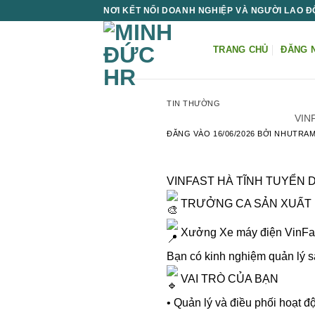
Bỏ
NƠI KẾT NỐI DOANH NGHIỆP VÀ NGƯỜI LAO 
qua
nội
TRANG CHỦ
ĐĂNG 
dung
TIN THƯỜNG
VIN
ĐĂNG VÀO
16/06/2026
BỞI
NHUTRA
VINFAST HÀ TĨNH TUYỂN 
TRƯỞNG CA SẢN XUẤT
Xưởng Xe máy điện VinFa
Bạn có kinh nghiệm quản lý s
VAI TRÒ CỦA BẠN
• Quản lý và điều phối hoạt đ