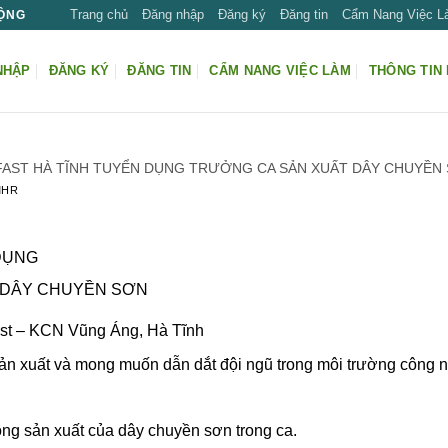
Trang chủ
Đăng nhập
Đăng ký
Đăng tin
Cẩm Nang Việc 
ĐỘNG
NHẬP
ĐĂNG KÝ
ĐĂNG TIN
CẨM NANG VIỆC LÀM
THÔNG TIN 
FAST HÀ TĨNH TUYỂN DỤNG TRƯỞNG CA SẢN XUẤT DÂY CHUYỀN
MHR
DỤNG
 DÂY CHUYỀN SƠN
st – KCN Vũng Áng, Hà Tĩnh
ản xuất và mong muốn dẫn dắt đội ngũ trong môi trường công n
ộng sản xuất của dây chuyền sơn trong ca.