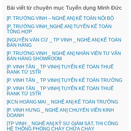
Bài viết từ chuyên mục Tuyển dụng Minh Đức
[P. TRƯỜNG VINH – NGHỆ AN] KẾ TOÁN NỘI BỘ
[P. TRƯỜNG VINH_NGHỆ AN] TUYỂN KẾ TOÁN
TỔNG HỢP
[NGUYỄN VĂN CỪ _ TP VINH _ NGHỆ AN] KẾ TOÁN
BÁN HÀNG
[P. TRƯỜNG VINH _ NGHỆ AN] NHÂN VIÊN TƯ VẤN
BÁN HÀNG SHOWROOM
[P. VINH TÂN _ TP VINH] TUYỂN KẾ TOÁN THUẾ
RANK TỪ 15TR
[P. VINH TÂN _ TP VINH] TUYỂN KẾ TOÁN TRƯỞNG
[P. VINH TÂN _ TP VINH] TUYỂN KẾ TOÁN THUẾ
RANK TỪ 15TR
️[KCN HOÀNG MAI _ NGHỆ AN] KẾ TOÁN TRƯỞNG
️[P. VINH HƯNG _ NGHỆ AN] CHUYÊN VIÊN KINH
DOANH
[TP VINH _ NGHỆ AN] KỸ SƯ GIÁM SÁT, THI CÔNG
HỆ THỐNG PHÒNG CHÁY CHỮA CHÁY