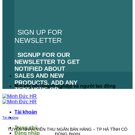
SIGN UP FOR
NEWSLETTER
SIGNUP FOR OUR
NEWSLETTER TO GET
NOTIFIED ABOUT
SALES AND NEW
PRODUCTS. ADD ANY
Nơi kết nối doanh nghiệp và người lao động
TEXT HERE OR
REMOVE IT.
LỖI:
KHÔNG TÌM THẤY
Tài khoản
BIỂU MẪU LIÊN HỆ.
Tin thường
Trang chủ
TUYỂN NHÂN VIÊN THU NGÂN BÁN HÀNG – TP HÀ TĨNH CÓ
Đăng nhập
ĐÓNG BHXH