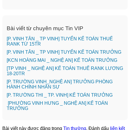
Bài viết từ chuyên mục Tin VIP
[P. VINH TÂN _ TP VINH] TUYỂN KẾ TOÁN THUẾ
RANK TỪ 15TR
[P. VINH TÂN _ TP VINH] TUYỂN KẾ TOÁN TRƯỞNG
️[KCN HOÀNG MAI _ NGHỆ AN] KẾ TOÁN TRƯỞNG
[TP VINH _ NGHỆ AN] KẾ TOÁN THUẾ RANK LƯƠNG
18-20TR
[P. TRƯỜNG VINH_NGHỆ AN] TRƯỞNG PHÒNG
HÀNH CHÍNH NHÂN SỰ
️[P. TRƯỜNG THI _ TP. VINH] KẾ TOÁN TRƯỞNG
[PHƯỜNG VINH HƯNG _ NGHỆ AN] KẾ TOÁN
TRƯỞNG
Bài viết này được đăng trong
Tin thường
. Đánh dấu
liên kết