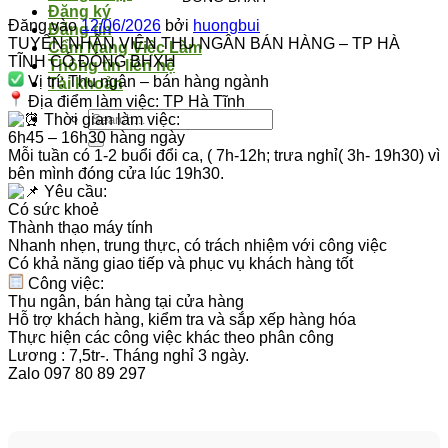
Đăng ký
Đăng vào
12/06/2026
bởi
huongbui
Đăng tin
TUYỂN NHÂN VIÊN THU NGÂN BÁN HÀNG – TP HÀ
Cẩm Nang Việc Làm
TĨNH CÓ ĐÓNG BHXH
Thông tin liên hệ
Vị trí: Thu ngân – bán hàng ngành
Tài khoản
Địa điểm làm việc: TP Hà Tĩnh
Thời gian làm việc:
6h45 – 16h30 hàng ngày
Mỗi tuần có 1-2 buổi đổi ca, ( 7h-12h; trưa nghỉ( 3h- 19h30) vì
bên mình đóng cửa lúc 19h30.
Yêu cầu:
Có sức khoẻ
Thành thạo máy tính
Nhanh nhẹn, trung thực, có trách nhiệm với công việc
Có khả năng giao tiếp và phục vụ khách hàng tốt
Công việc:
Thu ngân, bán hàng tại cửa hàng
Hỗ trợ khách hàng, kiểm tra và sắp xếp hàng hóa
Thực hiện các công việc khác theo phân công
Lương : 7,5tr-. Tháng nghỉ 3 ngày.
Zalo 097 80 89 297