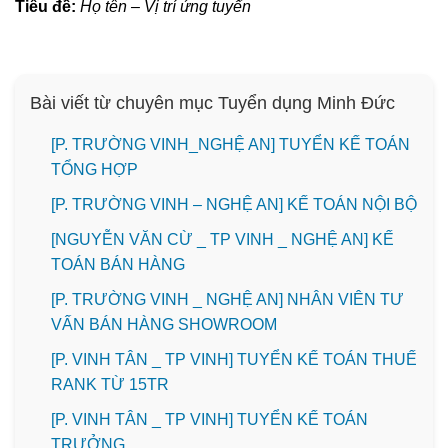
Tiêu đề:
Họ tên – Vị trí ứng tuyển
Bài viết từ chuyên mục Tuyển dụng Minh Đức
[P. TRƯỜNG VINH_NGHỆ AN] TUYỂN KẾ TOÁN
TỔNG HỢP
[P. TRƯỜNG VINH – NGHỆ AN] KẾ TOÁN NỘI BỘ
[NGUYỄN VĂN CỪ _ TP VINH _ NGHỆ AN] KẾ
TOÁN BÁN HÀNG
[P. TRƯỜNG VINH _ NGHỆ AN] NHÂN VIÊN TƯ
VẤN BÁN HÀNG SHOWROOM
[P. VINH TÂN _ TP VINH] TUYỂN KẾ TOÁN THUẾ
RANK TỪ 15TR
[P. VINH TÂN _ TP VINH] TUYỂN KẾ TOÁN
TRƯỞNG