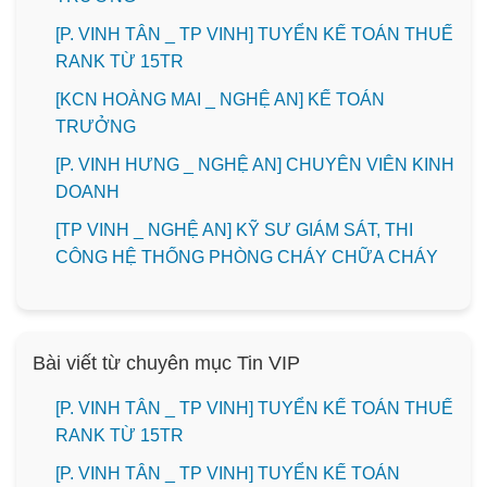
[P. VINH TÂN _ TP VINH] TUYỂN KẾ TOÁN THUẾ
RANK TỪ 15TR
️[KCN HOÀNG MAI _ NGHỆ AN] KẾ TOÁN
TRƯỞNG
️[P. VINH HƯNG _ NGHỆ AN] CHUYÊN VIÊN KINH
DOANH
[TP VINH _ NGHỆ AN] KỸ SƯ GIÁM SÁT, THI
CÔNG HỆ THỐNG PHÒNG CHÁY CHỮA CHÁY
Bài viết từ chuyên mục Tin VIP
[P. VINH TÂN _ TP VINH] TUYỂN KẾ TOÁN THUẾ
RANK TỪ 15TR
[P. VINH TÂN _ TP VINH] TUYỂN KẾ TOÁN