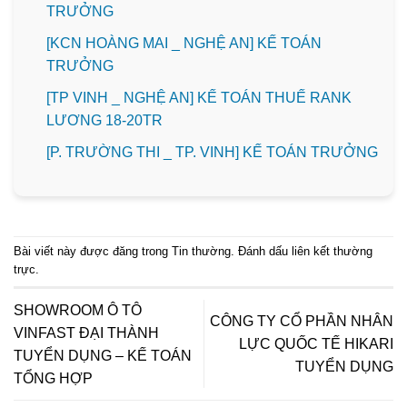
TRƯỞNG
️[KCN HOÀNG MAI _ NGHỆ AN] KẾ TOÁN
TRƯỞNG
[TP VINH _ NGHỆ AN] KẾ TOÁN THUẾ RANK
LƯƠNG 18-20TR
️[P. TRƯỜNG THI _ TP. VINH] KẾ TOÁN TRƯỞNG
Bài viết này được đăng trong
Tin thường
. Đánh dấu
liên kết thường
trực
.
SHOWROOM Ô TÔ
CÔNG TY CỔ PHẦN NHÂN
VINFAST ĐẠI THÀNH
LỰC QUỐC TẾ HIKARI
TUYỂN DỤNG – KẾ TOÁN
TUYỂN DỤNG
TỔNG HỢP