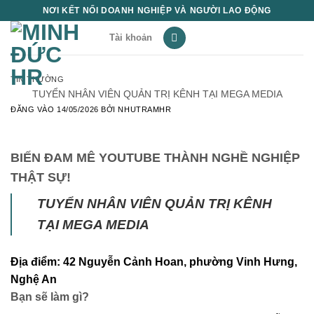
Bỏ
NƠI KẾT NỐI DOANH NGHIỆP VÀ NGƯỜI LAO ĐỘNG
qua
Tài khoản
nội
dung
TIN THƯỜNG
TUYỂN NHÂN VIÊN QUẢN TRỊ KÊNH TẠI MEGA MEDIA
ĐĂNG VÀO
14/05/2026
BỞI
NHUTRAMHR
BIẾN ĐAM MÊ YOUTUBE THÀNH NGHỀ NGHIỆP
THẬT SỰ!
TUYỂN NHÂN VIÊN QUẢN TRỊ KÊNH
TẠI MEGA MEDIA
Địa điểm: 42 Nguyễn Cảnh Hoan, phường Vinh Hưng,
Nghệ An
Bạn sẽ làm gì?