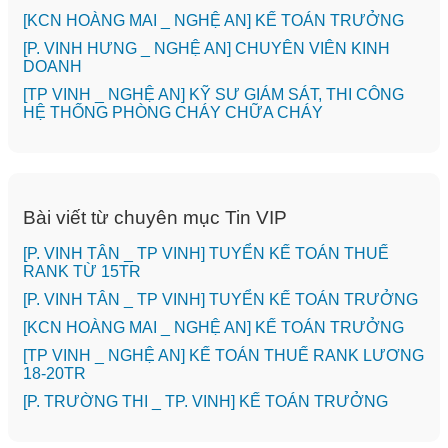
️[KCN HOÀNG MAI _ NGHỆ AN] KẾ TOÁN TRƯỞNG
️[P. VINH HƯNG _ NGHỆ AN] CHUYÊN VIÊN KINH
DOANH
[TP VINH _ NGHỆ AN] KỸ SƯ GIÁM SÁT, THI CÔNG
HỆ THỐNG PHÒNG CHÁY CHỮA CHÁY
Bài viết từ chuyên mục Tin VIP
[P. VINH TÂN _ TP VINH] TUYỂN KẾ TOÁN THUẾ
RANK TỪ 15TR
[P. VINH TÂN _ TP VINH] TUYỂN KẾ TOÁN TRƯỞNG
️[KCN HOÀNG MAI _ NGHỆ AN] KẾ TOÁN TRƯỞNG
[TP VINH _ NGHỆ AN] KẾ TOÁN THUẾ RANK LƯƠNG
18-20TR
️[P. TRƯỜNG THI _ TP. VINH] KẾ TOÁN TRƯỞNG