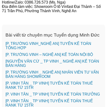
Hotline/Zalo: 0386.726.573 (Ms. Nga)
Địa điểm làm việc: Showroom Ô tô Vinfast Đại Thành – Số
71 Trần Phú, Phường Thành Vinh, Nghệ An
Bài viết từ chuyên mục Tuyển dụng Minh Đức
[P. TRƯỜNG VINH_NGHỆ AN] TUYỂN KẾ TOÁN
TỔNG HỢP
[P. TRƯỜNG VINH – NGHỆ AN] KẾ TOÁN NỘI BỘ
[NGUYỄN VĂN CỪ _ TP VINH _ NGHỆ AN] KẾ TOÁN
BÁN HÀNG
[P. TRƯỜNG VINH _ NGHỆ AN] NHÂN VIÊN TƯ VẤN
BÁN HÀNG SHOWROOM
[P. VINH TÂN _ TP VINH] TUYỂN KẾ TOÁN THUẾ
RANK TỪ 15TR
[P. VINH TÂN _ TP VINH] TUYỂN KẾ TOÁN TRƯỞNG
[P. VINH TÂN _ TP VINH] TUYỂN KẾ TOÁN THUẾ
RANK TỪ 15TR