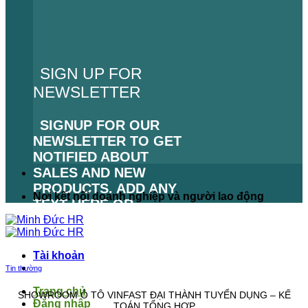
SIGN UP FOR
NEWSLETTER
SIGNUP FOR OUR
NEWSLETTER TO GET
NOTIFIED ABOUT
SALES AND NEW
PRODUCTS. ADD ANY
Nơi kết nối doanh nghiệp và người lao động
TEXT HERE OR
REMOVE IT.
LỖI:
KHÔNG TÌM THẤY
Tài khoản
BIỂU MẪU LIÊN HỆ.
Tin thường
Trang chủ
SHOWROOM Ô TÔ VINFAST ĐẠI THÀNH TUYỂN DỤNG – KẾ
Đăng nhập
TOÁN TỔNG HỢP