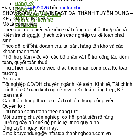
Đăng ký
Đăng vào
14/05/2026
bởi
nhutramhr
Đăng tin
SHOWROOM Ô TÔ VINFAST ĐẠI THÀNH TUYỂN DỤNG –
Cẩm Nang Việc Làm
KẾ TOÁN TỔNG HỢP
Thông tin liên hệ
Mô tả công việc:
Tài khoản
Theo dõi, đối chiếu và kiểm soát công nợ phải thu/phải trả
Kiểm tra chứng từ, hạch toán các nghiệp vụ kế toán phát
sinh
Theo dõi chi phí, doanh thu, tài sản, hàng tồn kho và các
khoản thanh toán
Phối hợp làm việc với các bộ phận và hỗ trợ công tác kiểm
toán, quyết toán thuế
Thực hiện các công việc khác theo phân công của Kế toán
trưởng
Yêu cầu:
Tốt nghiệp CĐ/ĐH chuyên ngành Kế toán, Kinh tế, Tài chính
Tối thiểu 02 năm kinh nghiệm vị trí Kế toán tổng hợp, Kế
toán thuế
Cẩn thận, trung thực, có trách nhiệm trong công việc
Quyền lợi:
Thu nhập cạnh tranh theo năng lực
Môi trường chuyên nghiệp, cơ hội phát triển rõ ràng
Hưởng đầy đủ chế độ phúc lợi theo quy định
Ứng tuyển ngay hôm nay:
Email: tuyendung@vinfastdaithanhnghean.com.vn