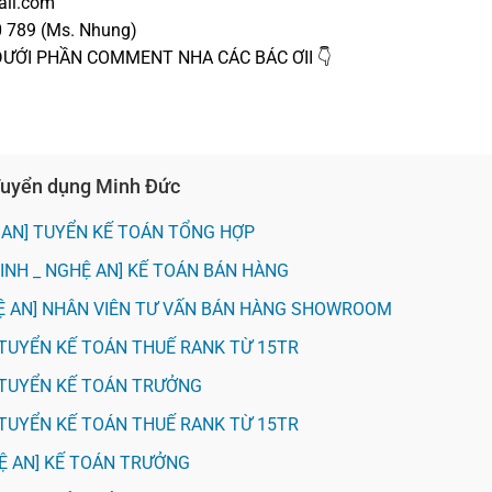
ail.com
0 789 (Ms. Nhung)
DƯỚI PHẦN COMMENT NHA CÁC BÁC ƠII 👇
 Tuyển dụng Minh Đức
 AN] TUYỂN KẾ TOÁN TỔNG HỢP
VINH _ NGHỆ AN] KẾ TOÁN BÁN HÀNG
HỆ AN] NHÂN VIÊN TƯ VẤN BÁN HÀNG SHOWROOM
H] TUYỂN KẾ TOÁN THUẾ RANK TỪ 15TR
H] TUYỂN KẾ TOÁN TRƯỞNG
H] TUYỂN KẾ TOÁN THUẾ RANK TỪ 15TR
HỆ AN] KẾ TOÁN TRƯỞNG