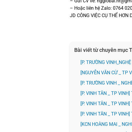
– Gửi CV về: hgglobal.hr@gm
– Hoặc liên hệ Zalo: 0764 02
JD CÔNG VIỆC CỤ THỂ HƠN 
Bài viết từ chuyên mục
[P. TRƯỜNG VINH_NGHỆ
[NGUYỄN VĂN CỪ _ TP 
[P. TRƯỜNG VINH _ NG
[P. VINH TÂN _ TP VIN
[P. VINH TÂN _ TP VIN
[P. VINH TÂN _ TP VIN
️[KCN HOÀNG MAI _ NG