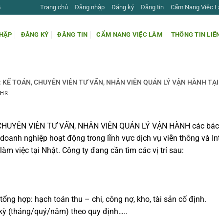
Trang chủ
Đăng nhập
Đăng ký
Đăng tin
Cẩm Nang Việc 
G
HẬP
ĐĂNG KÝ
ĐĂNG TIN
CẨM NANG VIỆC LÀM
THÔNG TIN LIÊ
 KẾ TOÁN, CHUYÊN VIÊN TƯ VẤN, NHÂN VIÊN QUẢN LÝ VẬN HÀNH TẠI
MHR
CHUYÊN VIÊN TƯ VẤN, NHÂN VIÊN QUẢN LÝ VẬN HÀNH các bác 
anh nghiệp hoạt động trong lĩnh vực dịch vụ viễn thông và Int
àm việc tại Nhật. Công ty đang cần tìm các vị trí sau:
ổng hợp: hạch toán thu – chi, công nợ, kho, tài sản cố định.
 kỳ (tháng/quý/năm) theo quy định…..