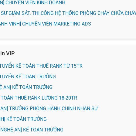
 AN] CHUYÊN VIÊN KINH DOANH
KỸ SƯ GIÁM SÁT, THI CÔNG HỆ THỐNG PHÒNG CHÁY CHỮA CHÁ
ÀNH VINH] CHUYÊN VIÊN MARKETING ADS
in VIP
H] TUYỂN KẾ TOÁN THUẾ RANK TỪ 15TR
H] TUYỂN KẾ TOÁN TRƯỞNG
HỆ AN] KẾ TOÁN TRƯỞNG
KẾ TOÁN THUẾ RANK LƯƠNG 18-20TR
Ệ AN] TRƯỞNG PHÒNG HÀNH CHÍNH NHÂN SỰ
VINH] KẾ TOÁN TRƯỞNG
 NGHỆ AN] KẾ TOÁN TRƯỞNG