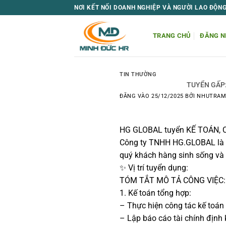
Bỏ
NƠI KẾT NỐI DOANH NGHIỆP VÀ NGƯỜI LAO ĐỘN
qua
nội
TRANG CHỦ
ĐĂNG N
dung
TIN THƯỜNG
TUYỂN GẤP:
ĐĂNG VÀO
25/12/2025
BỞI
NHUTRA
HG GLOBAL tuyển KẾ TOÁN, 
Công ty TNHH HG.GLOBAL là do
quý khách hàng sinh sống và l
✨ Vị trí tuyển dụng:
TÓM TẮT MÔ TẢ CÔNG VIỆC:
1. Kế toán tổng hợp:
– Thực hiện công tác kế toán t
– Lập báo cáo tài chính định