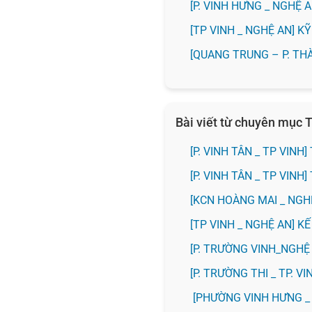
️[P. VINH HƯNG _ NGHỆ
[TP VINH _ NGHỆ AN] 
[QUANG TRUNG – P. TH
Bài viết từ chuyên mục T
[P. VINH TÂN _ TP VIN
[P. VINH TÂN _ TP VIN
️[KCN HOÀNG MAI _ NG
[TP VINH _ NGHỆ AN] 
[P. TRƯỜNG VINH_NGH
️[P. TRƯỜNG THI _ TP. 
[PHƯỜNG VINH HƯNG _