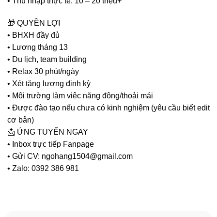
• Thu nhập thực tế: 10 – 20 triệu+
🎁 QUYỀN LỢI
• BHXH đầy đủ
• Lương tháng 13
• Du lịch, team building
• Relax 30 phút/ngày
• Xét tăng lương định kỳ
• Môi trường làm việc năng động/thoải mái
• Được đào tạo nếu chưa có kinh nghiệm (yêu cầu biết edit
cơ bản)
📩 ỨNG TUYỂN NGAY
• Inbox trực tiếp Fanpage
• Gửi CV: ngohang1504@gmail.com
• Zalo: 0392 386 981