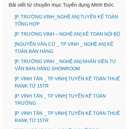
Bài viết từ chuyên mục Tuyển dụng Minh Đức
[P. TRƯỜNG VINH_NGHỆ AN] TUYỂN KẾ TOÁN
TỔNG HỢP
[P. TRƯỜNG VINH – NGHỆ AN] KẾ TOÁN NỘI BỘ
[NGUYỄN VĂN CỪ _ TP VINH _ NGHỆ AN] KẾ
TOÁN BÁN HÀNG
[P. TRƯỜNG VINH _ NGHỆ AN] NHÂN VIÊN TƯ
VẤN BÁN HÀNG SHOWROOM
[P. VINH TÂN _ TP VINH] TUYỂN KẾ TOÁN THUẾ
RANK TỪ 15TR
[P. VINH TÂN _ TP VINH] TUYỂN KẾ TOÁN
TRƯỞNG
[P. VINH TÂN _ TP VINH] TUYỂN KẾ TOÁN THUẾ
RANK TỪ 15TR