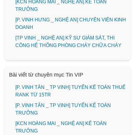
️[KCN HOÀNG MAI _ NGHỆ AN] KẾ TOÁN
TRƯỞNG
️[P. VINH HƯNG _ NGHỆ AN] CHUYÊN VIÊN KINH
DOANH
[TP VINH _ NGHỆ AN] KỸ SƯ GIÁM SÁT, THI
CÔNG HỆ THỐNG PHÒNG CHÁY CHỮA CHÁY
Bài viết từ chuyên mục Tin VIP
[P. VINH TÂN _ TP VINH] TUYỂN KẾ TOÁN THUẾ
RANK TỪ 15TR
[P. VINH TÂN _ TP VINH] TUYỂN KẾ TOÁN
TRƯỞNG
️[KCN HOÀNG MAI _ NGHỆ AN] KẾ TOÁN
TRƯỞNG