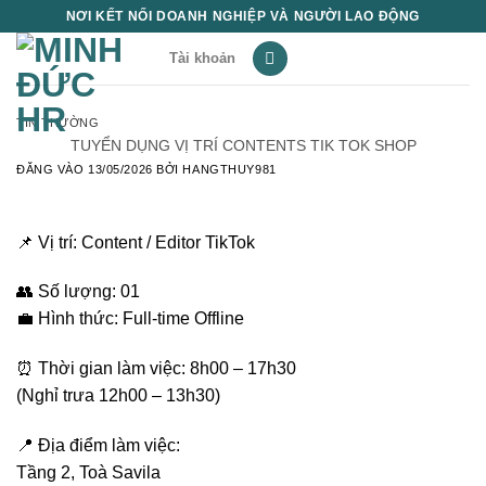
Bỏ
NƠI KẾT NỐI DOANH NGHIỆP VÀ NGƯỜI LAO ĐỘNG
qua
Tài khoản
nội
dung
TIN THƯỜNG
TUYỂN DỤNG VỊ TRÍ CONTENTS TIK TOK SHOP
ĐĂNG VÀO
13/05/2026
BỞI
HANGTHUY981
📌 Vị trí: Content / Editor TikTok
👥 Số lượng: 01
💼 Hình thức: Full-time Offline
⏰ Thời gian làm việc: 8h00 – 17h30
(Nghỉ trưa 12h00 – 13h30)
📍 Địa điểm làm việc:
Tầng 2, Toà Savila