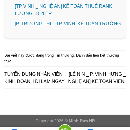
[TP VINH _ NGHỆ AN] KẾ TOÁN THUẾ RANK
LƯƠNG 18-20TR
️[P. TRƯỜNG THI _ TP. VINH] KẾ TOÁN TRƯỞNG
Bài viết này được đăng trong
Tin thường
. Đánh dấu
liên kết thường
trực
.
TUYỂN DỤNG NHÂN VIÊN
[LÊ NIN _ P. VINH HƯNG _
KINH DOANH ĐI LÀM NGAY
NGHỆ AN] KẾ TOÁN VIÊN
Copyright 2026 ©
Minh Đức HR