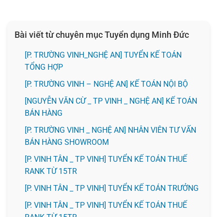
Bài viết từ chuyên mục Tuyển dụng Minh Đức
[P. TRƯỜNG VINH_NGHỆ AN] TUYỂN KẾ TOÁN
TỔNG HỢP
[P. TRƯỜNG VINH – NGHỆ AN] KẾ TOÁN NỘI BỘ
[NGUYỄN VĂN CỪ _ TP VINH _ NGHỆ AN] KẾ TOÁN
BÁN HÀNG
[P. TRƯỜNG VINH _ NGHỆ AN] NHÂN VIÊN TƯ VẤN
BÁN HÀNG SHOWROOM
[P. VINH TÂN _ TP VINH] TUYỂN KẾ TOÁN THUẾ
RANK TỪ 15TR
[P. VINH TÂN _ TP VINH] TUYỂN KẾ TOÁN TRƯỞNG
[P. VINH TÂN _ TP VINH] TUYỂN KẾ TOÁN THUẾ