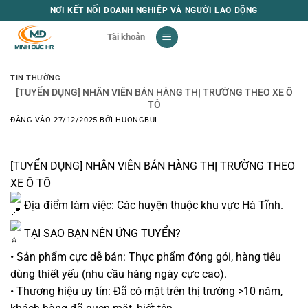
Bỏ
NƠI KẾT NỐI DOANH NGHIỆP VÀ NGƯỜI LAO ĐỘNG
qua
Tài khoản
nội
dung
TIN THƯỜNG
[TUYỂN DỤNG] NHÂN VIÊN BÁN HÀNG THỊ TRƯỜNG THEO XE Ô
TÔ
ĐĂNG VÀO
27/12/2025
BỞI
HUONGBUI
[TUYỂN DỤNG] NHÂN VIÊN BÁN HÀNG THỊ TRƯỜNG THEO
XE Ô TÔ
Địa điểm làm việc: Các huyện thuộc khu vực Hà Tĩnh.
TẠI SAO BẠN NÊN ỨNG TUYỂN?
• Sản phẩm cực dễ bán: Thực phẩm đóng gói, hàng tiêu
dùng thiết yếu (nhu cầu hàng ngày cực cao).
• Thương hiệu uy tín: Đã có mặt trên thị trường >10 năm,