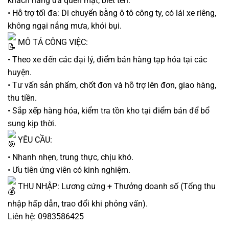
khách hàng đã quen mặt, biết tên.
• Hỗ trợ tối đa: Di chuyển bằng ô tô công ty, có lái xe riêng,
không ngại nắng mưa, khói bụi.
MÔ TẢ CÔNG VIỆC:
• Theo xe đến các đại lý, điểm bán hàng tạp hóa tại các
huyện.
• Tư vấn sản phẩm, chốt đơn và hỗ trợ lên đơn, giao hàng,
thu tiền.
• Sắp xếp hàng hóa, kiểm tra tồn kho tại điểm bán để bổ
sung kịp thời.
YÊU CẦU:
• Nhanh nhẹn, trung thực, chịu khó.
• Ưu tiên ứng viên có kinh nghiệm.
THU NHẬP: Lương cứng + Thưởng doanh số (Tổng thu
nhập hấp dẫn, trao đổi khi phỏng vấn).
Liên hệ: 0983586425