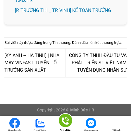
18-20TR
️[P. TRƯỜNG THI _ TP. VINH] KẾ TOÁN TRƯỞNG
Bài viết này được đăng trong
Tin thường
. Đánh dấu
liên kết thường trực
.
[KỲ ANH – HÀ TĨNH] | NHÀ
CÔNG TY TNHH ĐẦU TƯ VÀ
MÁY VINFAST TUYỂN TỔ
PHÁT TRIỂN ST VIỆT NAM
TRƯỞNG SẢN XUẤT
TUYỂN DỤNG NHÂN SỰ
Copyright 2026 ©
Minh Đức HR
LOGIN/LOGOUT
Gọi điện
Facebook
Chat Zalo
Messenger
Tiktok