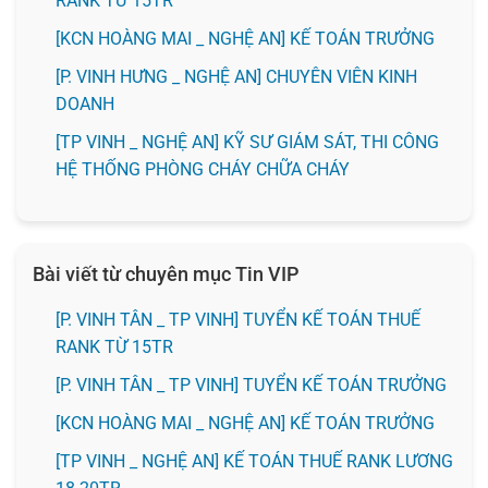
RANK TỪ 15TR
️[KCN HOÀNG MAI _ NGHỆ AN] KẾ TOÁN TRƯỞNG
️[P. VINH HƯNG _ NGHỆ AN] CHUYÊN VIÊN KINH
DOANH
[TP VINH _ NGHỆ AN] KỸ SƯ GIÁM SÁT, THI CÔNG
HỆ THỐNG PHÒNG CHÁY CHỮA CHÁY
Bài viết từ chuyên mục Tin VIP
[P. VINH TÂN _ TP VINH] TUYỂN KẾ TOÁN THUẾ
RANK TỪ 15TR
[P. VINH TÂN _ TP VINH] TUYỂN KẾ TOÁN TRƯỞNG
️[KCN HOÀNG MAI _ NGHỆ AN] KẾ TOÁN TRƯỞNG
[TP VINH _ NGHỆ AN] KẾ TOÁN THUẾ RANK LƯƠNG