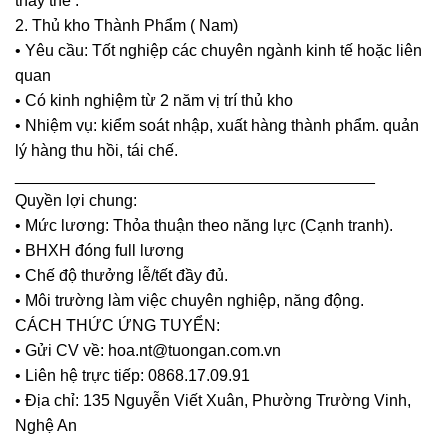
thay thế .
2. Thủ kho Thành Phẩm ( Nam)
• Yêu cầu: Tốt nghiệp các chuyên ngành kinh tế hoặc liên
quan
• Có kinh nghiệm từ 2 năm vị trí thủ kho
• Nhiệm vụ: kiểm soát nhập, xuất hàng thành phẩm. quản
lý hàng thu hồi, tái chế.
________________________________________
Quyền lợi chung:
• Mức lương: Thỏa thuận theo năng lực (Cạnh tranh).
• BHXH đóng full lương
• Chế độ thưởng lễ/tết đầy đủ.
• Môi trường làm việc chuyên nghiệp, năng động.
CÁCH THỨC ỨNG TUYỂN:
• Gửi CV về: hoa.nt@tuongan.com.vn
• Liên hệ trực tiếp: 0868.17.09.91
• Địa chỉ: 135 Nguyễn Viết Xuân, Phường Trường Vinh,
Nghệ An