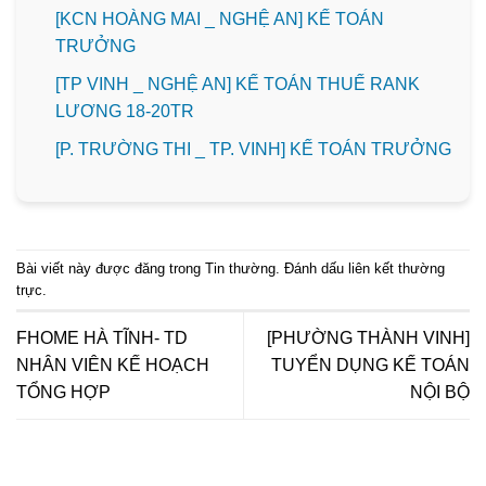
️[KCN HOÀNG MAI _ NGHỆ AN] KẾ TOÁN
TRƯỞNG
[TP VINH _ NGHỆ AN] KẾ TOÁN THUẾ RANK
LƯƠNG 18-20TR
️[P. TRƯỜNG THI _ TP. VINH] KẾ TOÁN TRƯỞNG
Bài viết này được đăng trong
Tin thường
. Đánh dấu
liên kết thường
trực
.
FHOME HÀ TĨNH- TD
[PHƯỜNG THÀNH VINH]
NHÂN VIÊN KẾ HOẠCH
TUYỂN DỤNG KẾ TOÁN
TỔNG HỢP
NỘI BỘ