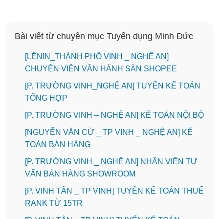
Bài viết từ chuyên mục Tuyển dụng Minh Đức
️[LÊNIN_THÀNH PHỐ VINH _ NGHỆ AN]
CHUYÊN VIÊN VẬN HÀNH SÀN SHOPEE
[P. TRƯỜNG VINH_NGHỆ AN] TUYỂN KẾ TOÁN
TỔNG HỢP
[P. TRƯỜNG VINH – NGHỆ AN] KẾ TOÁN NỘI BỘ
[NGUYỄN VĂN CỪ _ TP VINH _ NGHỆ AN] KẾ
TOÁN BÁN HÀNG
[P. TRƯỜNG VINH _ NGHỆ AN] NHÂN VIÊN TƯ
VẤN BÁN HÀNG SHOWROOM
[P. VINH TÂN _ TP VINH] TUYỂN KẾ TOÁN THUẾ
RANK TỪ 15TR