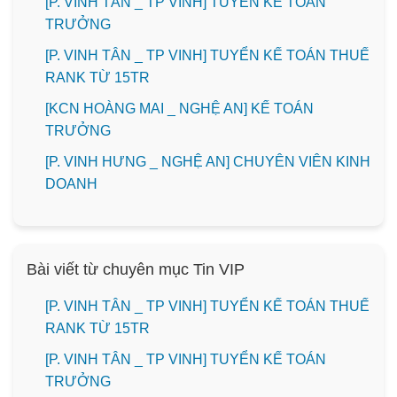
[P. VINH TÂN _ TP VINH] TUYỂN KẾ TOÁN
TRƯỞNG
[P. VINH TÂN _ TP VINH] TUYỂN KẾ TOÁN THUẾ
RANK TỪ 15TR
️[KCN HOÀNG MAI _ NGHỆ AN] KẾ TOÁN
TRƯỞNG
️[P. VINH HƯNG _ NGHỆ AN] CHUYÊN VIÊN KINH
DOANH
Bài viết từ chuyên mục Tin VIP
[P. VINH TÂN _ TP VINH] TUYỂN KẾ TOÁN THUẾ
RANK TỪ 15TR
[P. VINH TÂN _ TP VINH] TUYỂN KẾ TOÁN
TRƯỞNG