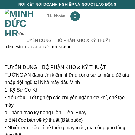
Bỏ
NƠI KẾT NỐI DOANH NGHIỆP VÀ NGƯỜI LAO ĐỘNG
qua
Tài khoản
nội
dung
TIN THƯỜNG
TUYỂN DỤNG – BỘ PHẬN KHO & KỸ THUẬT
ĐĂNG VÀO
15/06/2026
BỞI
HUONGBUI
TUYỂN DỤNG – BỘ PHẬN KHO & KỸ THUẬT
TƯỜNG AN đang tìm kiếm những cộng sự tài năng để gia
nhập đội ngũ tại Nhà máy dầu Vinh
1. Kỹ Sư Cơ Khí
• Yêu cầu : Tốt nghiệp các chuyên ngành cơ khí, chế tạo
máy.
o Thành thạo kỹ năng Hàn, Tiện, Phay.
o Biết đọc bản vẽ kỹ thuật (Bắt buộc).
• Nhiệm vụ: Bảo trì hệ thống máy móc, gia công phụ tùng