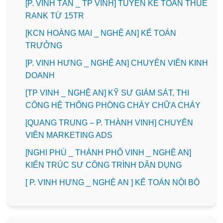
[P. VINH TÂN _ TP VINH] TUYỂN KẾ TOÁN THUẾ
RANK TỪ 15TR
️[KCN HOÀNG MAI _ NGHỆ AN] KẾ TOÁN
TRƯỞNG
️[P. VINH HƯNG _ NGHỆ AN] CHUYÊN VIÊN KINH
DOANH
[TP VINH _ NGHỆ AN] KỸ SƯ GIÁM SÁT, THI
CÔNG HỆ THỐNG PHÒNG CHÁY CHỮA CHÁY
[QUANG TRUNG – P. THÀNH VINH] CHUYÊN
VIÊN MARKETING ADS
[NGHI PHÚ _ THÀNH PHỐ VINH _ NGHỆ AN]
KIẾN TRÚC SƯ CÔNG TRÌNH DÂN DỤNG
[ P. VINH HƯNG _ NGHỆ AN ] KẾ TOÁN NỘI BỘ