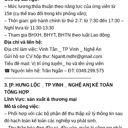
– Mức lương:thỏa thuận theo năng lực của ứng viên từ
15tr (cụ thể trao đổi trong khi phỏng vấn);
– Thời gian: giờ hành chính từ thứ 2-7: từ 7:30 đến 17:30 –
Nghỉ trưa từ 11:30-13:30
– Tham gia BHXH, BHYT, BHTN theo luật Lao động
Địa chỉ và liên hệ:
Địa chỉ làm việc: Vinh Tân _ TP Vinh _ Nghệ An
Gửi hồ sơ CV hộp thư: Ngantt.mdhr@gmail.com
Tiêu đề mail: Vị trí ứng tuyển_ họ và tên ứng viên
☎ Người liên hệ: Trần Ngân – ĐT: 0349.299.575
———————————————————
3. [P. HƯNG LỘC _ TP VINH _ NGHỆ AN] KẾ TOÁN
TỔNG HỢP
Lĩnh Vực: sản xuất & thương mại
Mô tả công việc:
– Phối hợp với các bộ phận để thu thập xử lý thông tin sau
đó hạch toán kế toán các nghiệp vụ phát sinh.
– Thu thập hóa đơn đầu ra, đầu vào, quản lý công nợ phải