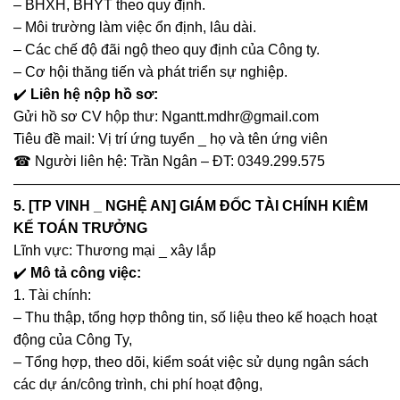
– BHXH, BHYT theo quy định.
– Môi trường làm việc ổn định, lâu dài.
– Các chế độ đãi ngộ theo quy định của Công ty.
– Cơ hội thăng tiến và phát triển sự nghiệp.
✔️
Liên hệ nộp hồ sơ:
Gửi hồ sơ CV hộp thư: Ngantt.mdhr@gmail.com
Tiêu đề mail: Vị trí ứng tuyển _ họ và tên ứng viên
☎ Người liên hệ: Trần Ngân – ĐT: 0349.299.575
———————————————————————————
5. [TP VINH _ NGHỆ AN] GIÁM ĐỐC TÀI CHÍNH KIÊM
KẾ TOÁN TRƯỞNG
Lĩnh vực: Thương mại _ xây lắp
✔️
Mô tả công việc:
1. Tài chính:
– Thu thập, tổng hợp thông tin, số liệu theo kế hoạch hoạt
động của Công Ty,
– Tổng hợp, theo dõi, kiểm soát việc sử dụng ngân sách
các dự án/công trình, chi phí hoạt động,