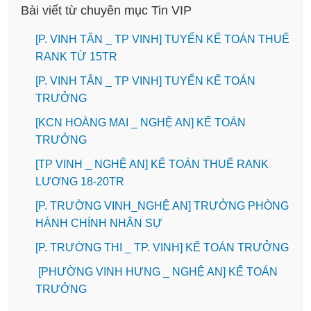
Bài viết từ chuyên mục Tin VIP
[P. VINH TÂN _ TP VINH] TUYỂN KẾ TOÁN THUẾ
RANK TỪ 15TR
[P. VINH TÂN _ TP VINH] TUYỂN KẾ TOÁN
TRƯỞNG
️[KCN HOÀNG MAI _ NGHỆ AN] KẾ TOÁN
TRƯỞNG
[TP VINH _ NGHỆ AN] KẾ TOÁN THUẾ RANK
LƯƠNG 18-20TR
[P. TRƯỜNG VINH_NGHỆ AN] TRƯỞNG PHÒNG
HÀNH CHÍNH NHÂN SỰ
️[P. TRƯỜNG THI _ TP. VINH] KẾ TOÁN TRƯỞNG
[PHƯỜNG VINH HƯNG _ NGHỆ AN] KẾ TOÁN
TRƯỞNG