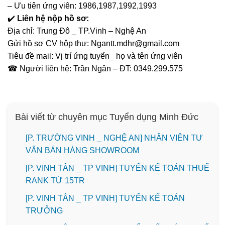
– Ưu tiên ứng viên: 1986,1987,1992,1993
✔️
Liên hệ nộp hồ sơ:
Địa chỉ: Trung Đô _ TP.Vinh – Nghệ An
Gửi hồ sơ CV hộp thư: Ngantt.mdhr@gmail.com
Tiêu đề mail: Vị trí ứng tuyển_ họ và tên ứng viên
☎ Người liên hệ: Trần Ngân – ĐT: 0349.299.575
Bài viết từ chuyên mục Tuyển dụng Minh Đức
[P. TRƯỜNG VINH _ NGHỆ AN] NHÂN VIÊN TƯ
VẤN BÁN HÀNG SHOWROOM
[P. VINH TÂN _ TP VINH] TUYỂN KẾ TOÁN THUẾ
RANK TỪ 15TR
[P. VINH TÂN _ TP VINH] TUYỂN KẾ TOÁN
TRƯỞNG