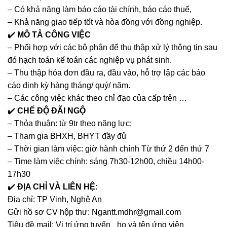
– Có khả năng làm báo cáo tài chính, báo cáo thuế,
– Khả năng giao tiếp tốt và hòa đồng với đồng nghiệp.
✔️
MÔ TẢ CÔNG VIỆC
– Phối hợp với các bộ phận để thu thập xử lý thông tin sau
đó hạch toán kế toán các nghiệp vụ phát sinh.
– Thu thập hóa đơn đầu ra, đầu vào, hỗ trợ lập các báo
cáo định kỳ hàng tháng/ quý/ năm.
– Các công việc khác theo chỉ đạo của cấp trên …
✔️
CHẾ ĐỘ ĐÃI NGỘ
– Thỏa thuận: từ 9tr theo năng lực;
– Tham gia BHXH, BHYT đầy đủ
– Thời gian làm việc: giờ hành chính Từ thứ 2 đến thứ 7
– Time làm việc chính: sáng 7h30-12h00, chiều 14h00-
17h30
✔️
ĐỊA CHỈ VÀ LIÊN HỆ:
Địa chỉ: TP Vinh, Nghệ An
Gửi hồ sơ CV hộp thư: Ngantt.mdhr@gmail.com
Tiêu đề mail: Vị trí ứng tuyển_ họ và tên ứng viên