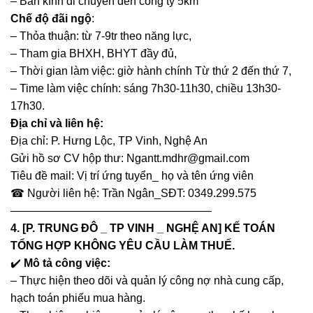
– Bán kính di chuyển đến công ty 5km
Chế độ đãi ngộ
:
– Thỏa thuận: từ 7-9tr theo năng lực,
– Tham gia BHXH, BHYT đầy đủ,
– Thời gian làm việc: giờ hành chính Từ thứ 2 đến thứ 7,
– Time làm việc chính: sáng 7h30-11h30, chiều 13h30-
17h30.
Địa chỉ và liên hệ:
Địa chỉ: P. Hưng Lộc, TP Vinh, Nghệ An
Gửi hồ sơ CV hộp thư: Ngantt.mdhr@gmail.com
Tiêu đề mail: Vị trí ứng tuyển_ họ và tên ứng viên
☎ Người liên hệ: Trần Ngân_SĐT: 0349.299.575
——————————————————
4. [P. TRUNG ĐÔ _ TP VINH _ NGHỆ AN] KẾ TOÁN
TỔNG HỢP KHÔNG YÊU CẦU LÀM THUẾ.
✔️
Mô tả công việc:
– Thực hiện theo dõi và quản lý công nợ nhà cung cấp,
hạch toán phiếu mua hàng.