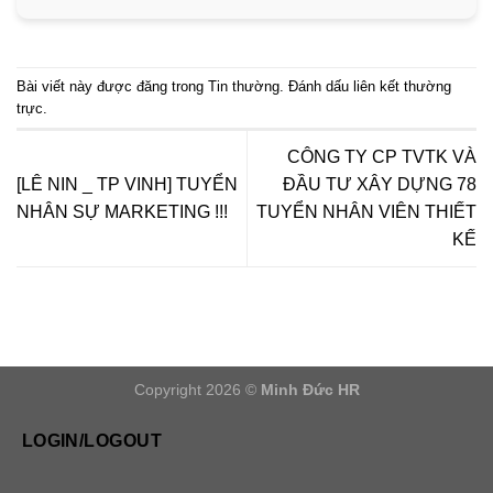
Bài viết này được đăng trong
Tin thường
. Đánh dấu
liên kết thường
trực
.
CÔNG TY CP TVTK VÀ
[LÊ NIN _ TP VINH] TUYỂN
ĐẦU TƯ XÂY DỰNG 78
NHÂN SỰ MARKETING !!!
TUYỂN NHÂN VIÊN THIẾT
KẾ
Copyright 2026 ©
Minh Đức HR
LOGIN/LOGOUT