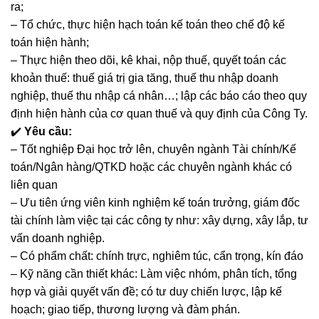
ra;
– Tổ chức, thực hiện hạch toán kế toán theo chế độ kế
toán hiện hành;
– Thực hiện theo dõi, kê khai, nộp thuế, quyết toán các
khoản thuế: thuế giá trị gia tăng, thuế thu nhập doanh
nghiệp, thuế thu nhập cá nhân…; lập các báo cáo theo quy
định hiện hành của cơ quan thuế và quy định của Công Ty.
✔️
Yêu cầu:
– Tốt nghiệp Đại học trở lên, chuyên ngành Tài chính/Kế
toán/Ngân hàng/QTKD hoặc các chuyên ngành khác có
liên quan
– Ưu tiên ứng viên kinh nghiệm kế toán trưởng, giám đốc
tài chính làm việc tại các công ty như: xây dựng, xây lắp, tư
vấn doanh nghiệp.
– Có phẩm chất: chính trực, nghiêm túc, cẩn trọng, kín đáo
– Kỹ năng cần thiết khác: Làm việc nhóm, phân tích, tổng
hợp và giải quyết vấn đề; có tư duy chiến lược, lập kế
hoạch; giao tiếp, thương lượng và đàm phán.