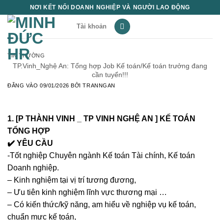
Bỏ
NƠI KẾT NỐI DOANH NGHIỆP VÀ NGƯỜI LAO ĐỘNG
qua
Tài khoản
nội
dung
TIN THƯỜNG
TP.Vinh_Nghệ An: Tổng hợp Job Kế toán/Kế toán trưởng đang
cần tuyển!!!
ĐĂNG VÀO
09/01/2026
BỞI
TRANNGAN
1. [P THÀNH VINH _ TP VINH NGHỆ AN ] KẾ TOÁN
TỔNG HỢP
✔️ YÊU CẦU
-Tốt nghiệp Chuyên ngành Kế toán Tài chính, Kế toán
Doanh nghiệp.
– Kinh nghiệm tại vị trí tương đương,
– Ưu tiên kinh nghiệm lĩnh vực thương mại …
– Có kiến thức/kỹ năng, am hiểu về nghiệp vụ kế toán,
chuẩn mực kế toán,