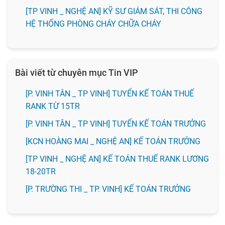
[TP VINH _ NGHỆ AN] KỸ SƯ GIÁM SÁT, THI CÔNG
HỆ THỐNG PHÒNG CHÁY CHỮA CHÁY
Bài viết từ chuyên mục Tin VIP
[P. VINH TÂN _ TP VINH] TUYỂN KẾ TOÁN THUẾ
RANK TỪ 15TR
[P. VINH TÂN _ TP VINH] TUYỂN KẾ TOÁN TRƯỞNG
️[KCN HOÀNG MAI _ NGHỆ AN] KẾ TOÁN TRƯỞNG
[TP VINH _ NGHỆ AN] KẾ TOÁN THUẾ RANK LƯƠNG
18-20TR
️[P. TRƯỜNG THI _ TP. VINH] KẾ TOÁN TRƯỞNG