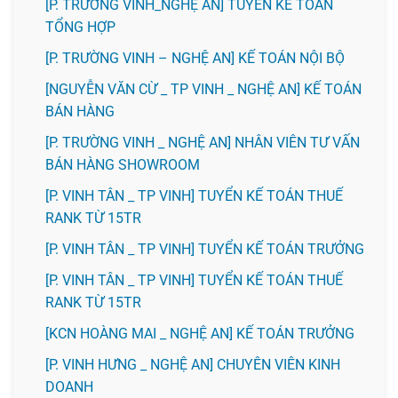
[P. TRƯỜNG VINH_NGHỆ AN] TUYỂN KẾ TOÁN
TỔNG HỢP
[P. TRƯỜNG VINH – NGHỆ AN] KẾ TOÁN NỘI BỘ
[NGUYỄN VĂN CỪ _ TP VINH _ NGHỆ AN] KẾ TOÁN
BÁN HÀNG
[P. TRƯỜNG VINH _ NGHỆ AN] NHÂN VIÊN TƯ VẤN
BÁN HÀNG SHOWROOM
[P. VINH TÂN _ TP VINH] TUYỂN KẾ TOÁN THUẾ
RANK TỪ 15TR
[P. VINH TÂN _ TP VINH] TUYỂN KẾ TOÁN TRƯỞNG
[P. VINH TÂN _ TP VINH] TUYỂN KẾ TOÁN THUẾ
RANK TỪ 15TR
️[KCN HOÀNG MAI _ NGHỆ AN] KẾ TOÁN TRƯỞNG
️[P. VINH HƯNG _ NGHỆ AN] CHUYÊN VIÊN KINH
DOANH