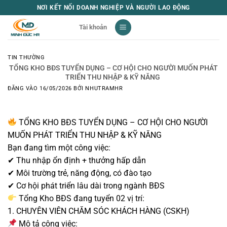
Bỏ
NƠI KẾT NỐI DOANH NGHIỆP VÀ NGƯỜI LAO ĐỘNG
qua
Tài khoản
nội
dung
TIN THƯỜNG
TỔNG KHO BĐS TUYỂN DỤNG – CƠ HỘI CHO NGƯỜI MUỐN PHÁT
TRIỂN THU NHẬP & KỸ NĂNG
ĐĂNG VÀO
16/05/2026
BỞI
NHUTRAMHR
TỔNG KHO BĐS TUYỂN DỤNG – CƠ HỘI CHO NGƯỜI
MUỐN PHÁT TRIỂN THU NHẬP & KỸ NĂNG
Bạn đang tìm một công việc:
✔ Thu nhập ổn định + thưởng hấp dẫn
✔ Môi trường trẻ, năng động, có đào tạo
✔ Cơ hội phát triển lâu dài trong ngành BĐS
Tổng Kho BĐS đang tuyển 02 vị trí:
1. CHUYÊN VIÊN CHĂM SÓC KHÁCH HÀNG (CSKH)
Mô tả công việc: