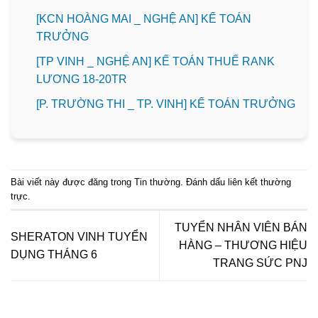
️[KCN HOÀNG MAI _ NGHỆ AN] KẾ TOÁN
TRƯỞNG
[TP VINH _ NGHỆ AN] KẾ TOÁN THUẾ RANK
LƯƠNG 18-20TR
️[P. TRƯỜNG THI _ TP. VINH] KẾ TOÁN TRƯỞNG
Bài viết này được đăng trong
Tin thường
. Đánh dấu
liên kết thường
trực
.
TUYỂN NHÂN VIÊN BÁN
SHERATON VINH TUYỂN
HÀNG – THƯƠNG HIỆU
DỤNG THÁNG 6
TRANG SỨC PNJ