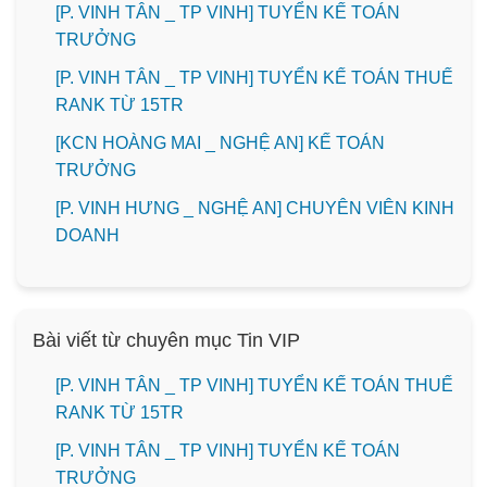
[P. VINH TÂN _ TP VINH] TUYỂN KẾ TOÁN
TRƯỞNG
[P. VINH TÂN _ TP VINH] TUYỂN KẾ TOÁN THUẾ
RANK TỪ 15TR
️[KCN HOÀNG MAI _ NGHỆ AN] KẾ TOÁN
TRƯỞNG
️[P. VINH HƯNG _ NGHỆ AN] CHUYÊN VIÊN KINH
DOANH
Bài viết từ chuyên mục Tin VIP
[P. VINH TÂN _ TP VINH] TUYỂN KẾ TOÁN THUẾ
RANK TỪ 15TR
[P. VINH TÂN _ TP VINH] TUYỂN KẾ TOÁN
TRƯỞNG