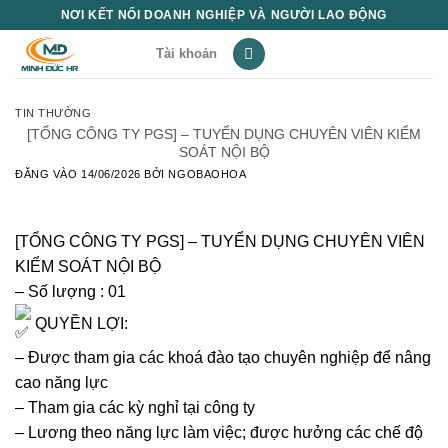
Bỏ
NƠI KẾT NỐI DOANH NGHIỆP VÀ NGƯỜI LAO ĐỘNG
qua
Tài khoản
nội
dung
TIN THƯỜNG
[TỔNG CÔNG TY PGS] – TUYỂN DỤNG CHUYÊN VIÊN KIỂM
SOÁT NỘI BỘ
ĐĂNG VÀO
14/06/2026
BỞI
NGOBAOHOA
[TỔNG CÔNG TY PGS] – TUYỂN DỤNG CHUYÊN VIÊN
KIỂM SOÁT NỘI BỘ
– Số lượng : 01
QUYỀN LỢI:
– Được tham gia các khoá đào tạo chuyên nghiệp để nâng
cao năng lực
– Tham gia các kỳ nghỉ tại công ty
– Lương theo năng lực làm việc; được hưởng các chế độ