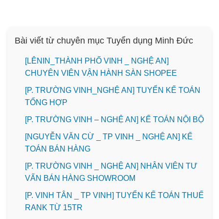
Bài viết từ chuyên mục Tuyển dụng Minh Đức
️[LÊNIN_THÀNH PHỐ VINH _ NGHỆ AN]
CHUYÊN VIÊN VẬN HÀNH SÀN SHOPEE
[P. TRƯỜNG VINH_NGHỆ AN] TUYỂN KẾ TOÁN
TỔNG HỢP
[P. TRƯỜNG VINH – NGHỆ AN] KẾ TOÁN NỘI BỘ
[NGUYỄN VĂN CỪ _ TP VINH _ NGHỆ AN] KẾ
TOÁN BÁN HÀNG
[P. TRƯỜNG VINH _ NGHỆ AN] NHÂN VIÊN TƯ
VẤN BÁN HÀNG SHOWROOM
[P. VINH TÂN _ TP VINH] TUYỂN KẾ TOÁN THUẾ
RANK TỪ 15TR