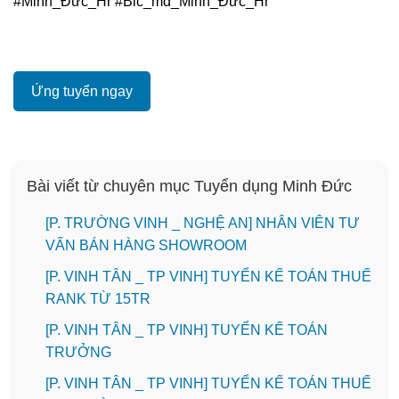
#Minh_Đức_Hr
#Bic_md_Minh_Đức_Hr
Ứng tuyển ngay
Bài viết từ chuyên mục Tuyển dụng Minh Đức
[P. TRƯỜNG VINH _ NGHỆ AN] NHÂN VIÊN TƯ
VẤN BÁN HÀNG SHOWROOM
[P. VINH TÂN _ TP VINH] TUYỂN KẾ TOÁN THUẾ
RANK TỪ 15TR
[P. VINH TÂN _ TP VINH] TUYỂN KẾ TOÁN
TRƯỞNG
[P. VINH TÂN _ TP VINH] TUYỂN KẾ TOÁN THUẾ