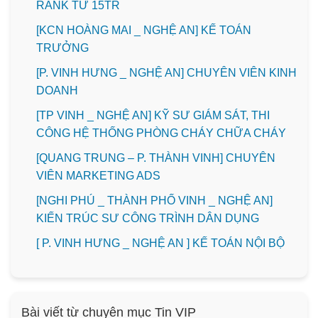
RANK TỪ 15TR
️[KCN HOÀNG MAI _ NGHỆ AN] KẾ TOÁN
TRƯỞNG
️[P. VINH HƯNG _ NGHỆ AN] CHUYÊN VIÊN KINH
DOANH
[TP VINH _ NGHỆ AN] KỸ SƯ GIÁM SÁT, THI
CÔNG HỆ THỐNG PHÒNG CHÁY CHỮA CHÁY
[QUANG TRUNG – P. THÀNH VINH] CHUYÊN
VIÊN MARKETING ADS
[NGHI PHÚ _ THÀNH PHỐ VINH _ NGHỆ AN]
KIẾN TRÚC SƯ CÔNG TRÌNH DÂN DỤNG
[ P. VINH HƯNG _ NGHỆ AN ] KẾ TOÁN NỘI BỘ
Bài viết từ chuyên mục Tin VIP