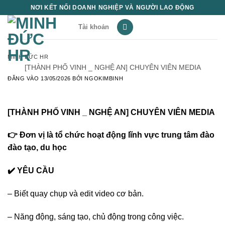
Bỏ
NƠI KẾT NỐI DOANH NGHIỆP VÀ NGƯỜI LAO ĐỘNG
qua
Tài khoản
nội
dung
MINH ĐỨC HR
[THÀNH PHỐ VINH _ NGHỆ AN] CHUYÊN VIÊN MEDIA
ĐĂNG VÀO
13/05/2026
BỞI
NGOKIMBINH
[THÀNH PHỐ VINH _ NGHỆ AN] CHUYÊN VIÊN MEDIA
👉 Đơn vị là tổ chức hoạt động lĩnh vực trung tâm đào
đào tạo, du học
✔️ YÊU CẦU
– Biết quay chụp và edit video cơ bản.
– Năng động, sáng tạo, chủ động trong công việc.