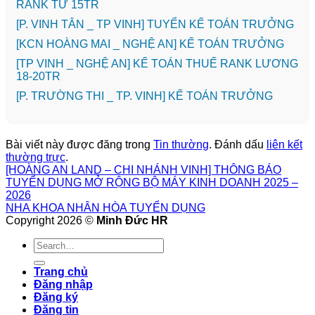
RANK TỪ 15TR
[P. VINH TÂN _ TP VINH] TUYỂN KẾ TOÁN TRƯỞNG
️[KCN HOÀNG MAI _ NGHỆ AN] KẾ TOÁN TRƯỞNG
[TP VINH _ NGHỆ AN] KẾ TOÁN THUẾ RANK LƯƠNG
18-20TR
️[P. TRƯỜNG THI _ TP. VINH] KẾ TOÁN TRƯỞNG
Bài viết này được đăng trong
Tin thường
. Đánh dấu
liên kết
thường trực
.
[HOÀNG AN LAND – CHI NHÁNH VINH] THÔNG BÁO
TUYỂN DỤNG MỞ RỘNG BỘ MÁY KINH DOANH 2025 –
2026
NHA KHOA NHÂN HÒA TUYỂN DỤNG
Copyright 2026 ©
Minh Đức HR
Trang chủ
Đăng nhập
Đăng ký
Đăng tin