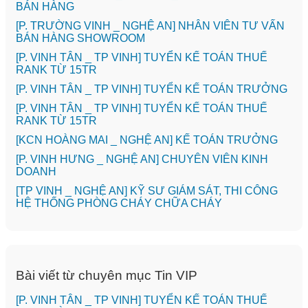
BÁN HÀNG
[P. TRƯỜNG VINH _ NGHỆ AN] NHÂN VIÊN TƯ VẤN
BÁN HÀNG SHOWROOM
[P. VINH TÂN _ TP VINH] TUYỂN KẾ TOÁN THUẾ
RANK TỪ 15TR
[P. VINH TÂN _ TP VINH] TUYỂN KẾ TOÁN TRƯỞNG
[P. VINH TÂN _ TP VINH] TUYỂN KẾ TOÁN THUẾ
RANK TỪ 15TR
️[KCN HOÀNG MAI _ NGHỆ AN] KẾ TOÁN TRƯỞNG
️[P. VINH HƯNG _ NGHỆ AN] CHUYÊN VIÊN KINH
DOANH
[TP VINH _ NGHỆ AN] KỸ SƯ GIÁM SÁT, THI CÔNG
HỆ THỐNG PHÒNG CHÁY CHỮA CHÁY
Bài viết từ chuyên mục Tin VIP
[P. VINH TÂN _ TP VINH] TUYỂN KẾ TOÁN THUẾ