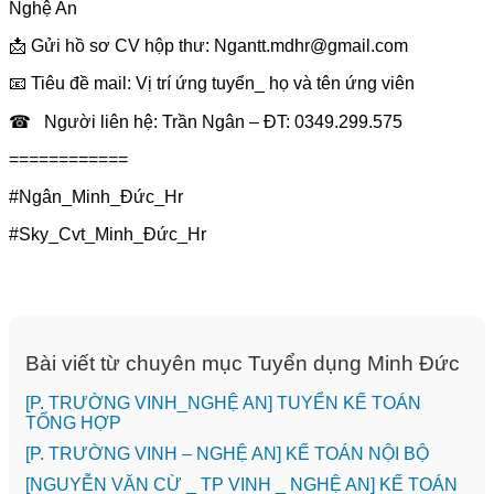
Nghệ An
📩
Gửi hồ sơ CV hộp thư: Ngantt.mdhr@gmail.com
📧 Tiêu đề mail: Vị trí ứng tuyển_ họ và tên ứng viên
☎
Người liên hệ: Trần Ngân – ĐT: 0349.299.575
============
#Ngân_Minh_Đức_Hr
#Sky_Cvt_Minh_Đức_Hr
Bài viết từ chuyên mục Tuyển dụng Minh Đức
[P. TRƯỜNG VINH_NGHỆ AN] TUYỂN KẾ TOÁN
TỔNG HỢP
[P. TRƯỜNG VINH – NGHỆ AN] KẾ TOÁN NỘI BỘ
[NGUYỄN VĂN CỪ _ TP VINH _ NGHỆ AN] KẾ TOÁN