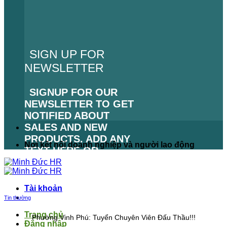
SIGN UP FOR
NEWSLETTER
SIGNUP FOR OUR
NEWSLETTER TO GET
NOTIFIED ABOUT
SALES AND NEW
PRODUCTS. ADD ANY
Nơi kết nối doanh nghiệp và người lao động
TEXT HERE OR
REMOVE IT.
LỖI:
KHÔNG TÌM THẤY
Tài khoản
BIỂU MẪU LIÊN HỆ.
Tin thường
Trang chủ
Phường Vinh Phú: Tuyển Chuyên Viên Đấu Thầu!!!
Đăng nhập