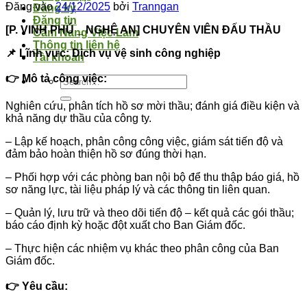
Đăng vào
24/12/2025
bởi
Tranngan
Đăng ký
Đăng tin
️[P. VINH PHÚ _ NGHỆ AN] CHUYÊN VIÊN ĐẤU THẦU
Cẩm Nang Việc Làm
Thông tin liên hệ
📌 Lĩnh vực: Dịch vụ vệ sinh công nghiệp
Tài khoản
👉 Mô tả công việc:
Nghiên cứu, phân tích hồ sơ mời thầu; đánh giá điều kiện và
khả năng dự thầu của công ty.
– Lập kế hoạch, phân công công việc, giám sát tiến độ và
đảm bảo hoàn thiện hồ sơ đúng thời hạn.
– Phối hợp với các phòng ban nội bộ để thu thập báo giá, hồ
sơ năng lực, tài liệu pháp lý và các thông tin liên quan.
– Quản lý, lưu trữ và theo dõi tiến độ – kết quả các gói thầu;
báo cáo định kỳ hoặc đột xuất cho Ban Giám đốc.
– Thực hiện các nhiệm vụ khác theo phân công của Ban
Giám đốc.
👉 Yêu cầu: