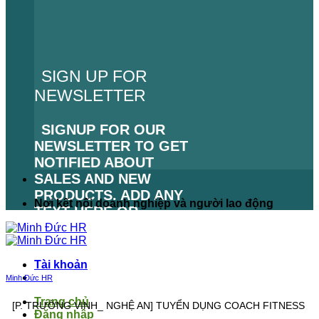
SIGN UP FOR
NEWSLETTER
SIGNUP FOR OUR
NEWSLETTER TO GET
NOTIFIED ABOUT
SALES AND NEW
PRODUCTS. ADD ANY
Nơi kết nối doanh nghiệp và người lao động
TEXT HERE OR
REMOVE IT.
LỖI:
KHÔNG TÌM THẤY
Tài khoản
BIỂU MẪU LIÊN HỆ.
Minh Đức HR
Trang chủ
[P. TRƯỜNG VINH_ NGHỆ AN] TUYỂN DỤNG COACH FITNESS
Đăng nhập