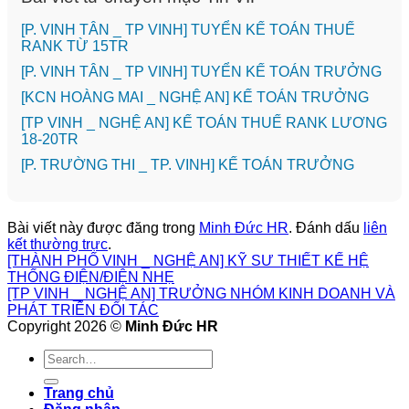
[P. VINH TÂN _ TP VINH] TUYỂN KẾ TOÁN THUẾ
RANK TỪ 15TR
[P. VINH TÂN _ TP VINH] TUYỂN KẾ TOÁN TRƯỞNG
️[KCN HOÀNG MAI _ NGHỆ AN] KẾ TOÁN TRƯỞNG
[TP VINH _ NGHỆ AN] KẾ TOÁN THUẾ RANK LƯƠNG
18-20TR
️[P. TRƯỜNG THI _ TP. VINH] KẾ TOÁN TRƯỞNG
Bài viết này được đăng trong
Minh Đức HR
. Đánh dấu
liên
kết thường trực
.
️[THÀNH PHỐ VINH _ NGHỆ AN] KỸ SƯ THIẾT KẾ HỆ
THỐNG ĐIỆN/ĐIỆN NHẸ
[TP VINH _ NGHỆ AN] TRƯỞNG NHÓM KINH DOANH VÀ
PHÁT TRIỂN ĐỐI TÁC
Copyright 2026 ©
Minh Đức HR
Trang chủ