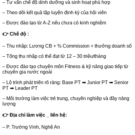
– Tư vấn chế độ dinh dưỡng và sinh hoạt phù hợp
– Theo dõi kết quả tập luyện định kỳ của hội viên
– Được đào tạo từ A-Z nếu chưa có kinh nghiệm
👉 Chế độ :
–
Thu nhập: Lương CB + % Commission + thưởng doanh số
–
Tổng thu nhập có thể đạt từ 12 – 30 triệu/tháng
–
Được đào tạo chuyên môn Fitness & kỹ năng giao tiếp từ
chuyên gia nước ngoài
–
Lộ trình phát triển rõ ràng: Base PT
➡
Junior PT
➡
Senior
PT
➡
Leader PT
–
Môi trường làm việc trẻ trung, chuyên nghiệp và đầy năng
lượng
👉 Địa chỉ làm việc _ liên hệ:
– P. Trường Vinh, Nghệ An