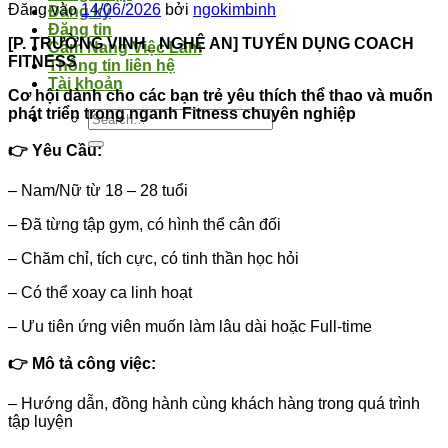
Đăng vào
14/06/2026
bởi
ngokimbinh
Đăng ký
Đăng tin
[P. TRƯỜNG VINH_ NGHỆ AN]
TUYỂN DỤNG COACH
Cẩm Nang Việc Làm
FITNESS
Thông tin liên hệ
Tài khoản
Cơ hội dành cho các bạn trẻ yêu thích thể thao và muốn
phát triển trong nganh Fitness chuyên nghiệp
👉
Yêu Cầu:
– Nam/Nữ từ 18 – 28 tuổi
– Đã từng tập gym, có hình thể cân đối
– Chăm chỉ, tích cực, có tinh thần học hỏi
– Có thể xoay ca linh hoạt
– Ưu tiên ứng viên muốn làm lâu dài hoặc Full-time
👉
Mô tả công việc:
– Hướng dẫn, đồng hành cùng khách hàng trong quá trình
tập luyện