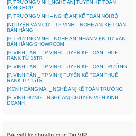
[P. TRƯỜNG VINH_NGHỆ AN] TUYỂN KẾ TOÁN
TỔNG HỢP
[P. TRƯỜNG VINH – NGHỆ AN] KẾ TOÁN NỘI BỘ
[NGUYỄN VĂN CỪ _ TP VINH _ NGHỆ AN] KẾ TOÁN
BÁN HÀNG
[P. TRƯỜNG VINH _ NGHỆ AN] NHÂN VIÊN TƯ VẤN
BÁN HÀNG SHOWROOM
[P. VINH TÂN _ TP VINH] TUYỂN KẾ TOÁN THUẾ
RANK TỪ 15TR
[P. VINH TÂN _ TP VINH] TUYỂN KẾ TOÁN TRƯỞNG
[P. VINH TÂN _ TP VINH] TUYỂN KẾ TOÁN THUẾ
RANK TỪ 15TR
️[KCN HOÀNG MAI _ NGHỆ AN] KẾ TOÁN TRƯỞNG
️[P. VINH HƯNG _ NGHỆ AN] CHUYÊN VIÊN KINH
DOANH
Bài viết từ chuyên mục Tin VIP