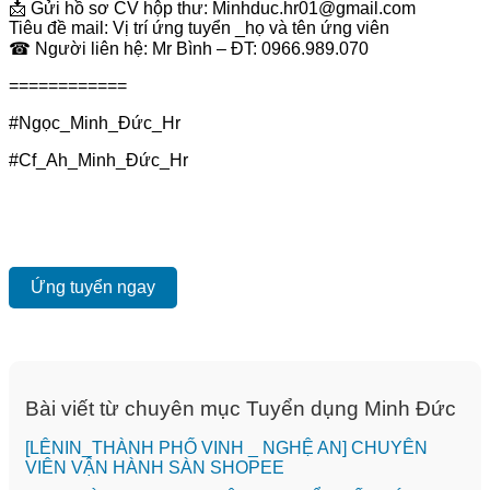
📩 Gửi hồ sơ CV hộp thư: Minhduc.hr01@gmail.com
Tiêu đề mail: Vị trí ứng tuyển _họ và tên ứng viên
☎ Người liên hệ: Mr Bình – ĐT: 0966.989.070
============
#Ngọc_Minh_Đức_Hr
#Cf_Ah_Minh_Đức_Hr
Ứng tuyển ngay
Bài viết từ chuyên mục Tuyển dụng Minh Đức
️[LÊNIN_THÀNH PHỐ VINH _ NGHỆ AN] CHUYÊN
VIÊN VẬN HÀNH SÀN SHOPEE