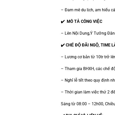
– Đam mê du lịch, am hiểu c
✔️
MÔ TẢ CÔNG VIỆC
– Lên Nội Dung,Ý Tưởng Đăng
✔️ CHẾ ĐỘ ĐÃI NGỘ, TIME 
– Lương cơ bản từ 10tr trở lê
– Tham gia BHXH, các chế độ
– Nghỉ lễ tết theo quy định 
– Thời gian làm việc thứ 2 đ
Sáng từ 08:00 – 12h00, Chiề