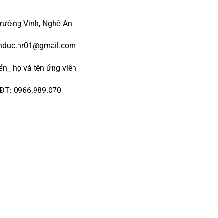
Trường Vinh, Nghệ An
nhduc.hr01@gmail.com
yển_ họ và tên ứng viên
 ĐT: 0966.989.070