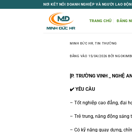
Bỏ
NƠI KẾT NỐI DOANH NGHIỆP VÀ NGƯỜI LAO ĐỘN
qua
nội
TRANG CHỦ
ĐĂNG N
dung
MINH ĐỨC HR
,
TIN THƯỜNG
ĐĂNG VÀO
15/04/2026
BỞI
NGOKIMB
[P. TRƯỜNG VINH _ NGHỆ A
✔️ YÊU CẦU
– Tốt nghiệp cao đẳng, đại h
– Trẻ trung, năng động sáng 
– Có kỹ năng quay dựng, chỉnh