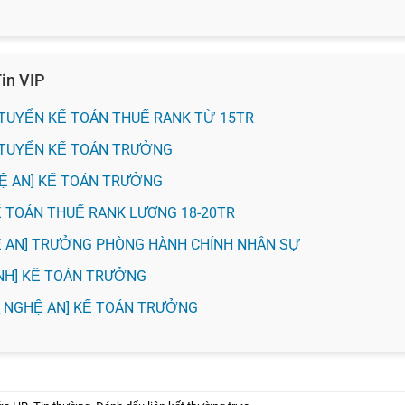
in VIP
H] TUYỂN KẾ TOÁN THUẾ RANK TỪ 15TR
H] TUYỂN KẾ TOÁN TRƯỞNG
HỆ AN] KẾ TOÁN TRƯỞNG
KẾ TOÁN THUẾ RANK LƯƠNG 18-20TR
Ệ AN] TRƯỞNG PHÒNG HÀNH CHÍNH NHÂN SỰ
 VINH] KẾ TOÁN TRƯỞNG
_ NGHỆ AN] KẾ TOÁN TRƯỞNG