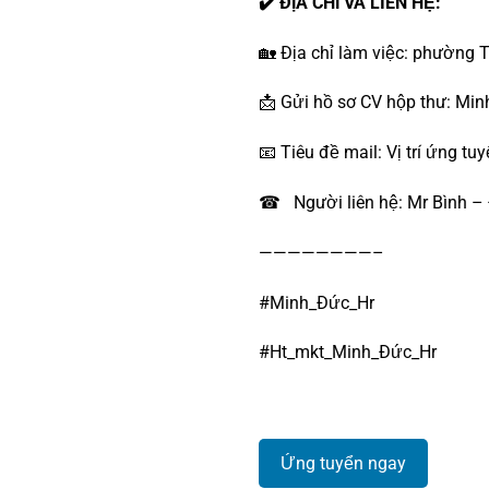
✔️ ĐỊA CHỈ VÀ LIÊN HỆ:
🏡 Địa chỉ làm việc: phường 
📩 Gửi hồ sơ CV hộp thư: Mi
📧 Tiêu đề mail: Vị trí ứng tu
☎ Người liên hệ: Mr Bình –
————————–
#Minh_Đức_Hr
#Ht_mkt_Minh_Đức_Hr
Ứng tuyển ngay