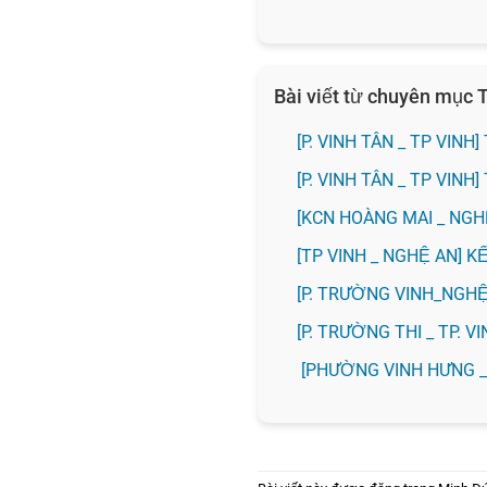
Bài viết từ chuyên mục T
[P. VINH TÂN _ TP VIN
[P. VINH TÂN _ TP VIN
️[KCN HOÀNG MAI _ NG
[TP VINH _ NGHỆ AN] 
[P. TRƯỜNG VINH_NGH
️[P. TRƯỜNG THI _ TP.
[PHƯỜNG VINH HƯNG 