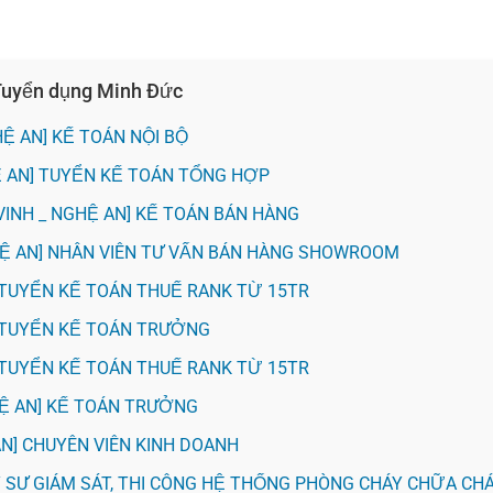
 Tuyển dụng Minh Đức
HỆ AN] KẾ TOÁN NỘI BỘ
Ệ AN] TUYỂN KẾ TOÁN TỔNG HỢP
VINH _ NGHỆ AN] KẾ TOÁN BÁN HÀNG
GHỆ AN] NHÂN VIÊN TƯ VẤN BÁN HÀNG SHOWROOM
H] TUYỂN KẾ TOÁN THUẾ RANK TỪ 15TR
H] TUYỂN KẾ TOÁN TRƯỞNG
H] TUYỂN KẾ TOÁN THUẾ RANK TỪ 15TR
HỆ AN] KẾ TOÁN TRƯỞNG
 AN] CHUYÊN VIÊN KINH DOANH
KỸ SƯ GIÁM SÁT, THI CÔNG HỆ THỐNG PHÒNG CHÁY CHỮA CH