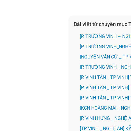
Bài viết từ chuyên mục
[P. TRƯỜNG VINH – NG
[P. TRƯỜNG VINH_NGH
[NGUYỄN VĂN CỪ _ TP 
[P. TRƯỜNG VINH _ N
[P. VINH TÂN _ TP VIN
[P. VINH TÂN _ TP VIN
[P. VINH TÂN _ TP VIN
️[KCN HOÀNG MAI _ NG
️[P. VINH HƯNG _ NGHỆ
[TP VINH _ NGHỆ AN] 