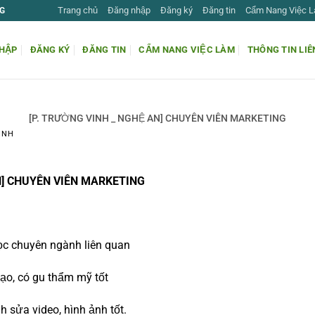
Trang chủ
Đăng nhập
Đăng ký
Đăng tin
Cẩm Nang Việc 
G
HẬP
ĐĂNG KÝ
ĐĂNG TIN
CẨM NANG VIỆC LÀM
THÔNG TIN LIÊ
[P. TRƯỜNG VINH _ NGHỆ AN] CHUYÊN VIÊN MARKETING
INH
N] CHUYÊN VIÊN MARKETING
ọc chuyên ngành liên quan
tạo, có gu thẩm mỹ tốt
 sửa video, hình ảnh tốt.