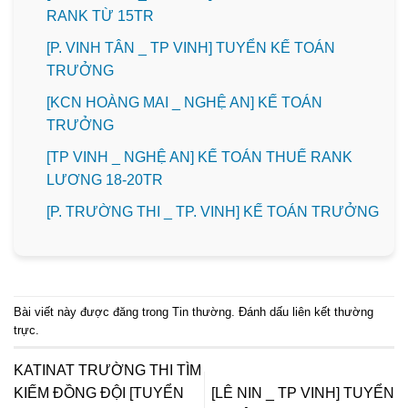
RANK TỪ 15TR
[P. VINH TÂN _ TP VINH] TUYỂN KẾ TOÁN
TRƯỞNG
️[KCN HOÀNG MAI _ NGHỆ AN] KẾ TOÁN
TRƯỞNG
[TP VINH _ NGHỆ AN] KẾ TOÁN THUẾ RANK
LƯƠNG 18-20TR
️[P. TRƯỜNG THI _ TP. VINH] KẾ TOÁN TRƯỞNG
Bài viết này được đăng trong
Tin thường
. Đánh dấu
liên kết thường
trực
.
KATINAT TRƯỜNG THI TÌM
KIẾM ĐỒNG ĐỘI [TUYỂN
[LÊ NIN _ TP VINH] TUYỂN