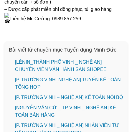
chuyên cần + số đơn )
– Được cấp phát miễn phí đồng phục, túi giao hàng
Liên hệ Mr. Cường: 0989.857.259
Bài viết từ chuyên mục Tuyển dụng Minh Đức
️[LÊNIN_THÀNH PHỐ VINH _ NGHỆ AN]
CHUYÊN VIÊN VẬN HÀNH SÀN SHOPEE
[P. TRƯỜNG VINH_NGHỆ AN] TUYỂN KẾ TOÁN
TỔNG HỢP
[P. TRƯỜNG VINH – NGHỆ AN] KẾ TOÁN NỘI BỘ
[NGUYỄN VĂN CỪ _ TP VINH _ NGHỆ AN] KẾ
TOÁN BÁN HÀNG
[P. TRƯỜNG VINH _ NGHỆ AN] NHÂN VIÊN TƯ