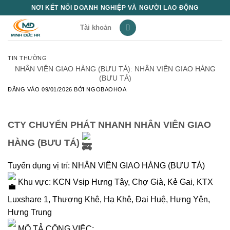
Bỏ
NƠI KẾT NỐI DOANH NGHIỆP VÀ NGƯỜI LAO ĐỘNG
qua
Tài khoản
nội
dung
TIN THƯỜNG
NHÂN VIÊN GIAO HÀNG (BƯU TÁ): NHÂN VIÊN GIAO HÀNG
(BƯU TÁ)
ĐĂNG VÀO
09/01/2026
BỞI
NGOBAOHOA
CTY CHUYỂN PHÁT NHANH
NHÂN VIÊN GIAO
HÀNG (BƯU TÁ)
Tuyển dụng vị trí: NHÂN VIÊN GIAO HÀNG (BƯU TÁ)
Khu vực: KCN Vsip Hưng Tây, Chợ Già, Kẻ Gai, KTX
Luxshare 1, Thượng Khê, Hạ Khê, Đại Huệ, Hưng Yên,
Hưng Trung
MÔ TẢ CÔNG VIỆC: