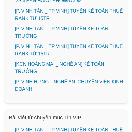
VẤN BÁN HÀNG SHOWROOM
[P. VINH TÂN _ TP VINH] TUYỂN KẾ TOÁN THUẾ
RANK TỪ 15TR
[P. VINH TÂN _ TP VINH] TUYỂN KẾ TOÁN
TRƯỞNG
[P. VINH TÂN _ TP VINH] TUYỂN KẾ TOÁN THUẾ
RANK TỪ 15TR
️[KCN HOÀNG MAI _ NGHỆ AN] KẾ TOÁN
TRƯỞNG
️[P. VINH HƯNG _ NGHỆ AN] CHUYÊN VIÊN KINH
DOANH
Bài viết từ chuyên mục Tin VIP
[P. VINH TÂN _ TP VINH] TUYỂN KẾ TOÁN THUẾ