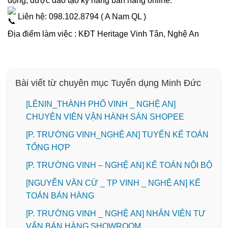
động, được đào tạo kỹ năng bán hàng online.
Liên hệ: 098.102.8794 ( A Nam QL )
Địa điểm làm việc : KĐT Heritage Vinh Tân, Nghệ An
Bài viết từ chuyên mục Tuyển dụng Minh Đức
️[LÊNIN_THÀNH PHỐ VINH _ NGHỆ AN]
CHUYÊN VIÊN VẬN HÀNH SÀN SHOPEE
[P. TRƯỜNG VINH_NGHỆ AN] TUYỂN KẾ TOÁN
TỔNG HỢP
[P. TRƯỜNG VINH – NGHỆ AN] KẾ TOÁN NỘI BỘ
[NGUYỄN VĂN CỪ _ TP VINH _ NGHỆ AN] KẾ
TOÁN BÁN HÀNG
[P. TRƯỜNG VINH _ NGHỆ AN] NHÂN VIÊN TƯ
VẤN BÁN HÀNG SHOWROOM