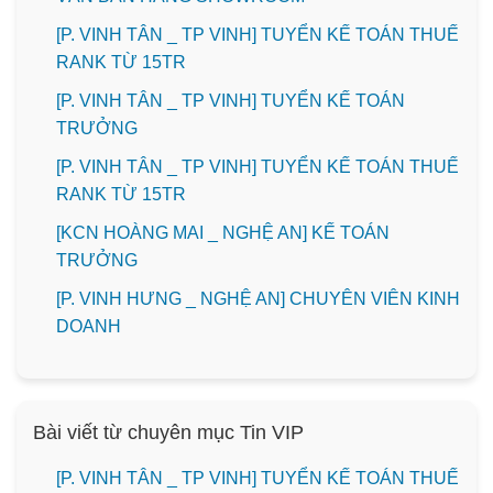
[P. VINH TÂN _ TP VINH] TUYỂN KẾ TOÁN THUẾ
RANK TỪ 15TR
[P. VINH TÂN _ TP VINH] TUYỂN KẾ TOÁN
TRƯỞNG
[P. VINH TÂN _ TP VINH] TUYỂN KẾ TOÁN THUẾ
RANK TỪ 15TR
️[KCN HOÀNG MAI _ NGHỆ AN] KẾ TOÁN
TRƯỞNG
️[P. VINH HƯNG _ NGHỆ AN] CHUYÊN VIÊN KINH
DOANH
Bài viết từ chuyên mục Tin VIP
[P. VINH TÂN _ TP VINH] TUYỂN KẾ TOÁN THUẾ