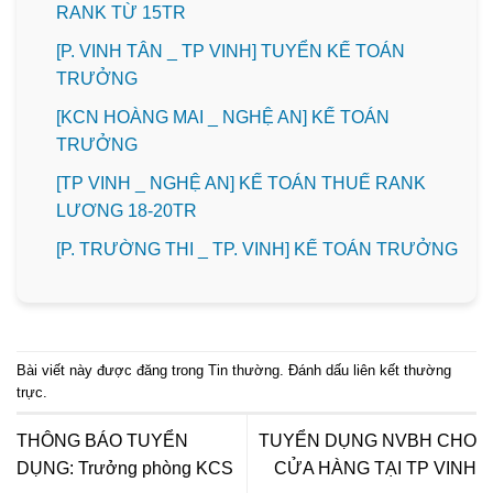
RANK TỪ 15TR
[P. VINH TÂN _ TP VINH] TUYỂN KẾ TOÁN
TRƯỞNG
️[KCN HOÀNG MAI _ NGHỆ AN] KẾ TOÁN
TRƯỞNG
[TP VINH _ NGHỆ AN] KẾ TOÁN THUẾ RANK
LƯƠNG 18-20TR
️[P. TRƯỜNG THI _ TP. VINH] KẾ TOÁN TRƯỞNG
Bài viết này được đăng trong
Tin thường
. Đánh dấu
liên kết thường
trực
.
THÔNG BÁO TUYỂN
TUYỂN DỤNG NVBH CHO
DỤNG: Trưởng phòng KCS
CỬA HÀNG TẠI TP VINH