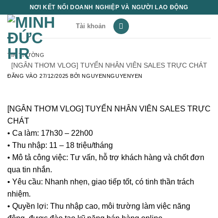
Bỏ
NƠI KẾT NỐI DOANH NGHIỆP VÀ NGƯỜI LAO ĐỘNG
qua
Tài khoản
nội
dung
TIN THƯỜNG
[NGÂN THƠM VLOG] TUYỂN NHÂN VIÊN SALES TRỰC CHÁT
ĐĂNG VÀO
27/12/2025
BỞI
NGUYENNGUYENYEN
[NGÂN THƠM VLOG] TUYỂN NHÂN VIÊN SALES TRỰC
CHÁT
• Ca làm: 17h30 – 22h00
• Thu nhập: 11 – 18 triệu/tháng
• Mô tả công việc: Tư vấn, hỗ trợ khách hàng và chốt đơn
qua tin nhắn.
• Yêu cầu: Nhanh nhẹn, giao tiếp tốt, có tinh thần trách
nhiệm.
• Quyền lợi: Thu nhập cao, môi trường làm việc năng