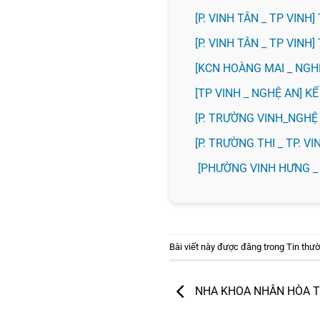
[P. VINH TÂN _ TP VIN
[P. VINH TÂN _ TP VIN
️[KCN HOÀNG MAI _ NG
[TP VINH _ NGHỆ AN] 
[P. TRƯỜNG VINH_NGH
️[P. TRƯỜNG THI _ TP. 
[PHƯỜNG VINH HƯNG _
Bài viết này được đăng trong
Tin thư
NHA KHOA NHÂN HÒA 