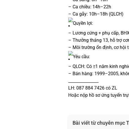
– Ca chiều: 14h–22h
– Ca gãy: 10h–18h (QLCH)
Quyền lợi:
– Lương cứng + phụ cấp, BH
– Thưởng tháng 13, hỗ trợ cơ
– Môi trường ổn định, cơ hội t
Yêu cầu:
– QLCH: Có ≥1 năm kinh nghi
– Bán hàng: 1999–2005, không 
_______________
LH: 087 884 7426 có ZL
Hoặc nộp hồ sơ ứng tuyển trực
Bài viết từ chuyên mục