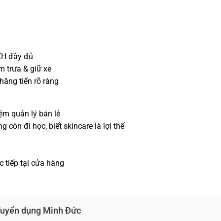
XH đầy đủ
m trưa & giữ xe
hăng tiến rõ ràng
ệm quản lý bán lẻ
còn đi học, biết skincare là lợi thế
 tiếp tại cửa hàng
 Tuyển dụng Minh Đức