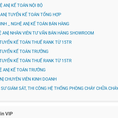
Ệ AN] KẾ TOÁN NỘI BỘ
 AN] TUYỂN KẾ TOÁN TỔNG HỢP
VINH _ NGHỆ AN] KẾ TOÁN BÁN HÀNG
HỆ AN] NHÂN VIÊN TƯ VẤN BÁN HÀNG SHOWROOM
H] TUYỂN KẾ TOÁN THUẾ RANK TỪ 15TR
H] TUYỂN KẾ TOÁN TRƯỞNG
H] TUYỂN KẾ TOÁN THUẾ RANK TỪ 15TR
HỆ AN] KẾ TOÁN TRƯỞNG
 AN] CHUYÊN VIÊN KINH DOANH
KỸ SƯ GIÁM SÁT, THI CÔNG HỆ THỐNG PHÒNG CHÁY CHỮA CHÁ
in VIP