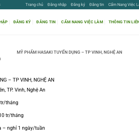
Trang chủ
Đăng nhập
Đăng ký
Đăng tin
Cẩm Nang Việc 
G
HẬP
ĐĂNG KÝ
ĐĂNG TIN
CẨM NANG VIỆC LÀM
THÔNG TIN LIÊ
MỸ PHẨM HASAKI TUYỂN DỤNG – TP VINH, NGHỆ AN
I
G – TP VINH, NGHỆ AN
n, TP. Vinh, Nghệ An
tr/tháng
10 tr/tháng
a – nghỉ 1 ngày/tuần