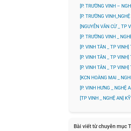
[P. TRƯỜNG VINH – NGH
[P. TRƯỜNG VINH_NGHỆ
[NGUYỄN VĂN CỪ _ TP 
[P. TRƯỜNG VINH _ NG
[P. VINH TÂN _ TP VIN
[P. VINH TÂN _ TP VIN
[P. VINH TÂN _ TP VIN
️[KCN HOÀNG MAI _ NG
️[P. VINH HƯNG _ NGHỆ
[TP VINH _ NGHỆ AN] 
Bài viết từ chuyên mục T