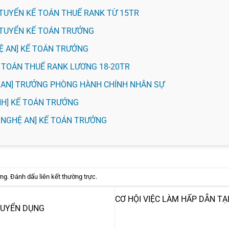
H] TUYỂN KẾ TOÁN THUẾ RANK TỪ 15TR
H] TUYỂN KẾ TOÁN TRƯỞNG
HỆ AN] KẾ TOÁN TRƯỞNG
KẾ TOÁN THUẾ RANK LƯƠNG 18-20TR
Ệ AN] TRƯỞNG PHÒNG HÀNH CHÍNH NHÂN SỰ
VINH] KẾ TOÁN TRƯỞNG
 NGHỆ AN] KẾ TOÁN TRƯỞNG
ờng
. Đánh dấu
liên kết thường trực
.
CƠ HỘI VIỆC LÀM HẤP DẪN TẠ
TUYỂN DỤNG