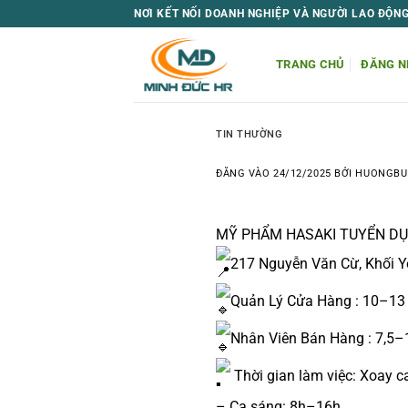
Bỏ
NƠI KẾT NỐI DOANH NGHIỆP VÀ NGƯỜI LAO ĐỘN
qua
nội
TRANG CHỦ
ĐĂNG N
dung
TIN THƯỜNG
ĐĂNG VÀO
24/12/2025
BỞI
HUONGBU
MỸ PHẨM HASAKI TUYỂN DỤN
217 Nguyễn Văn Cừ, Khối Yê
Quản Lý Cửa Hàng : 10–13 
Nhân Viên Bán Hàng : 7,5–
Thời gian làm việc: Xoay c
– Ca sáng: 8h–16h