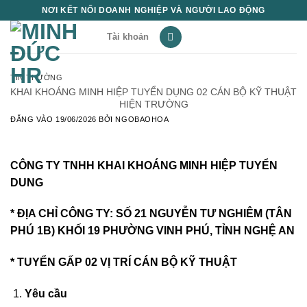
Bỏ
NƠI KẾT NỐI DOANH NGHIỆP VÀ NGƯỜI LAO ĐỘNG
qua
Tài khoản
nội
dung
TIN THƯỜNG
KHAI KHOÁNG MINH HIỆP TUYỂN DỤNG 02 CÁN BỘ KỸ THUẬT
HIỆN TRƯỜNG
ĐĂNG VÀO
19/06/2026
BỞI
NGOBAOHOA
CÔNG TY TNHH KHAI KHOÁNG MINH HIỆP TUYỂN
DUNG
* ĐỊA CHỈ CÔNG TY: SỐ 21 NGUYỄN TƯ NGHIÊM (TÂN
PHÚ 1B) KHỐI 19 PHƯỜNG VINH PHÚ, TỈNH NGHỆ AN
* TUYỂN GẤP 02 VỊ TRÍ CÁN BỘ KỸ THUẬT
Yêu cầu