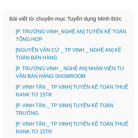
Bài viết từ chuyên mục Tuyển dụng Minh Đức
[P. TRƯỜNG VINH_NGHỆ AN] TUYỂN KẾ TOÁN
TỔNG HỢP
[NGUYỄN VĂN CỪ _ TP VINH _ NGHỆ AN] KẾ
TOÁN BÁN HÀNG
[P. TRƯỜNG VINH _ NGHỆ AN] NHÂN VIÊN TƯ
VẤN BÁN HÀNG SHOWROOM
[P. VINH TÂN _ TP VINH] TUYỂN KẾ TOÁN THUẾ
RANK TỪ 15TR
[P. VINH TÂN _ TP VINH] TUYỂN KẾ TOÁN
TRƯỞNG
[P. VINH TÂN _ TP VINH] TUYỂN KẾ TOÁN THUẾ
RANK TỪ 15TR