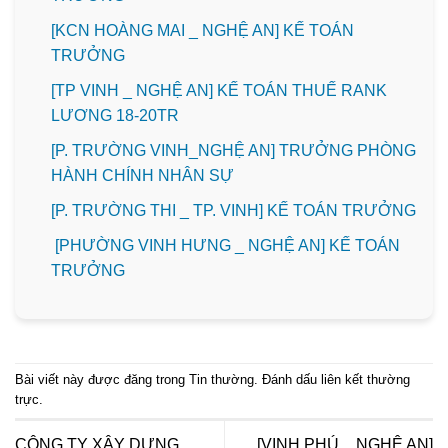
️[KCN HOÀNG MAI _ NGHỆ AN] KẾ TOÁN
TRƯỞNG
[TP VINH _ NGHỆ AN] KẾ TOÁN THUẾ RANK
LƯƠNG 18-20TR
[P. TRƯỜNG VINH_NGHỆ AN] TRƯỞNG PHÒNG
HÀNH CHÍNH NHÂN SỰ
️[P. TRƯỜNG THI _ TP. VINH] KẾ TOÁN TRƯỞNG
[PHƯỜNG VINH HƯNG _ NGHỆ AN] KẾ TOÁN
TRƯỞNG
Bài viết này được đăng trong
Tin thường
. Đánh dấu
liên kết thường
trực
.
CÔNG TY XÂY DỰNG
[VINH PHÚ _ NGHỆ AN]