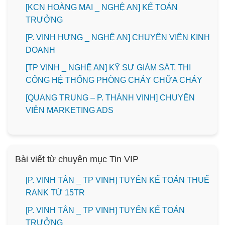
️[KCN HOÀNG MAI _ NGHỆ AN] KẾ TOÁN
TRƯỞNG
️[P. VINH HƯNG _ NGHỆ AN] CHUYÊN VIÊN KINH
DOANH
[TP VINH _ NGHỆ AN] KỸ SƯ GIÁM SÁT, THI
CÔNG HỆ THỐNG PHÒNG CHÁY CHỮA CHÁY
[QUANG TRUNG – P. THÀNH VINH] CHUYÊN
VIÊN MARKETING ADS
Bài viết từ chuyên mục Tin VIP
[P. VINH TÂN _ TP VINH] TUYỂN KẾ TOÁN THUẾ
RANK TỪ 15TR
[P. VINH TÂN _ TP VINH] TUYỂN KẾ TOÁN
TRƯỞNG