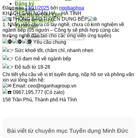
Đăng ký
Đăng vào
13/11/2025
bởi
ngobaohoa
Đăng tin
KHÁCH SẠN NGÂN HÀ – HÀ TĨNH
Cẩm Nang Việc Làm
THÔNG BÁO TUYỂN DỤNG BẾP
Thông tin liên hệ
1. Nhân viên chưa có tay nghề, chưa có kinh nghiệm về
Tài khoản
ngành bếp (05 người – Công ty sẽ phối hợp cùng các
trường nghề đào tạo cho các ứng viên ứng tuyển)
Yêu cầu chung
Sức khoẻ tốt, chăm chỉ, nhanh nhẹn
Có đam mê về ngành bếp
Độ tuổi từ 18-28
Chi tiết yêu cầu về vị trí tuyển dụng, nộp hồ sơ và phỏng vấn
xin vui lòng liên hệ:
Email: ceo@nganhagroup.vn
0967.195.777 (Có zalo)
158 Trần Phú, Thành phố Hà Tĩnh
Bài viết từ chuyên mục Tuyển dụng Minh Đức