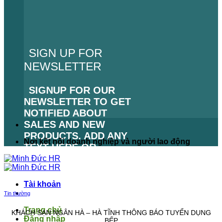
SIGN UP FOR
NEWSLETTER
SIGNUP FOR OUR
NEWSLETTER TO GET
NOTIFIED ABOUT
SALES AND NEW
PRODUCTS. ADD ANY
Nơi kết nối doanh nghiệp và người lao động
TEXT HERE OR
REMOVE IT.
LỖI:
KHÔNG TÌM THẤY
Tài khoản
BIỂU MẪU LIÊN HỆ.
Tin thường
Trang chủ
KHÁCH SẠN NGÂN HÀ – HÀ TĨNH THÔNG BÁO TUYỂN DỤNG
Đăng nhập
BẾP