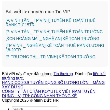
Bài viết từ chuyên mục Tin VIP
[P. VINH TÂN _ TP VINH] TUYỂN KẾ TOÁN THUẾ
RANK TỪ 15TR
[P. VINH TÂN _ TP VINH] TUYỂN KẾ TOÁN TRƯỞNG
️[KCN HOÀNG MAI _ NGHỆ AN] KẾ TOÁN TRƯỞNG
[TP VINH _ NGHỆ AN] KẾ TOÁN THUẾ RANK LƯƠNG
18-20TR
️[P. TRƯỜNG THI _ TP. VINH] KẾ TOÁN TRƯỞNG
Bài viết này được đăng trong
Tin thường
. Đánh dấu
liên kết
thường trực
.
HANDICO 30.9 TUYỂN DỤNG SỐ LƯỢNG LỚN – MẢNG
XÂY DỰNG
CÔNG TY TẤT CHÂN KOYUTEX VIỆT NAM TUYỂN
DỤNG – VỊ TRÍ: CÔNG NHÂN THỐNG KÊ
Copyright 2026 ©
Minh Đức HR