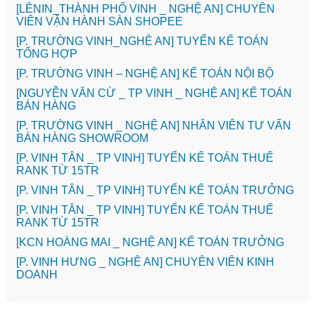
️[LÊNIN_THÀNH PHỐ VINH _ NGHỆ AN] CHUYÊN
VIÊN VẬN HÀNH SÀN SHOPEE
[P. TRƯỜNG VINH_NGHỆ AN] TUYỂN KẾ TOÁN
TỔNG HỢP
[P. TRƯỜNG VINH – NGHỆ AN] KẾ TOÁN NỘI BỘ
[NGUYỄN VĂN CỪ _ TP VINH _ NGHỆ AN] KẾ TOÁN
BÁN HÀNG
[P. TRƯỜNG VINH _ NGHỆ AN] NHÂN VIÊN TƯ VẤN
BÁN HÀNG SHOWROOM
[P. VINH TÂN _ TP VINH] TUYỂN KẾ TOÁN THUẾ
RANK TỪ 15TR
[P. VINH TÂN _ TP VINH] TUYỂN KẾ TOÁN TRƯỞNG
[P. VINH TÂN _ TP VINH] TUYỂN KẾ TOÁN THUẾ
RANK TỪ 15TR
️[KCN HOÀNG MAI _ NGHỆ AN] KẾ TOÁN TRƯỞNG
️[P. VINH HƯNG _ NGHỆ AN] CHUYÊN VIÊN KINH
DOANH