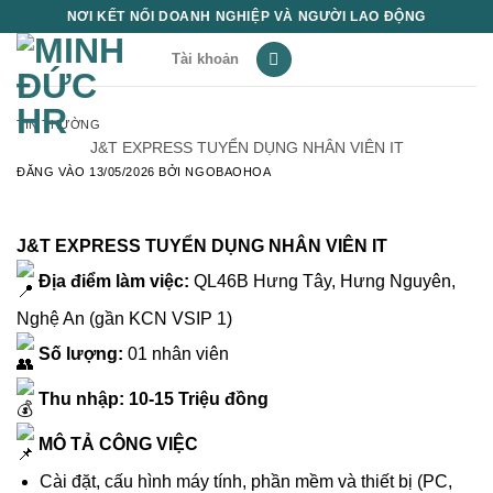
Bỏ
NƠI KẾT NỐI DOANH NGHIỆP VÀ NGƯỜI LAO ĐỘNG
qua
Tài khoản
nội
dung
TIN THƯỜNG
J&T EXPRESS TUYỂN DỤNG NHÂN VIÊN IT
ĐĂNG VÀO
13/05/2026
BỞI
NGOBAOHOA
J&T EXPRESS TUYỂN DỤNG NHÂN VIÊN IT
Địa điểm làm việc:
QL46B Hưng Tây, Hưng Nguyên,
Nghệ An (gần KCN VSIP 1)
Số lượng:
01 nhân viên
Thu nhập: 10-15 Triệu đồng
MÔ TẢ CÔNG VIỆC
Cài đặt, cấu hình máy tính, phần mềm và thiết bị (PC,