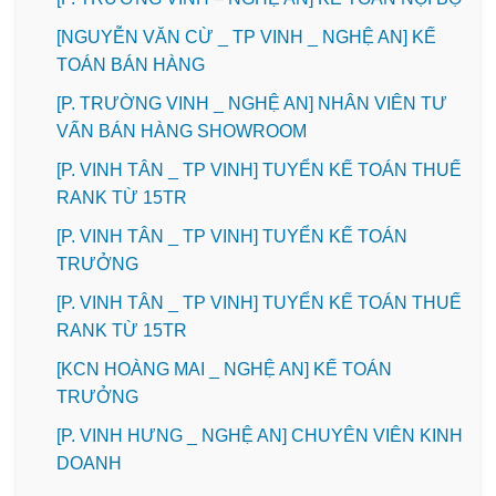
[NGUYỄN VĂN CỪ _ TP VINH _ NGHỆ AN] KẾ
TOÁN BÁN HÀNG
[P. TRƯỜNG VINH _ NGHỆ AN] NHÂN VIÊN TƯ
VẤN BÁN HÀNG SHOWROOM
[P. VINH TÂN _ TP VINH] TUYỂN KẾ TOÁN THUẾ
RANK TỪ 15TR
[P. VINH TÂN _ TP VINH] TUYỂN KẾ TOÁN
TRƯỞNG
[P. VINH TÂN _ TP VINH] TUYỂN KẾ TOÁN THUẾ
RANK TỪ 15TR
️[KCN HOÀNG MAI _ NGHỆ AN] KẾ TOÁN
TRƯỞNG
️[P. VINH HƯNG _ NGHỆ AN] CHUYÊN VIÊN KINH
DOANH