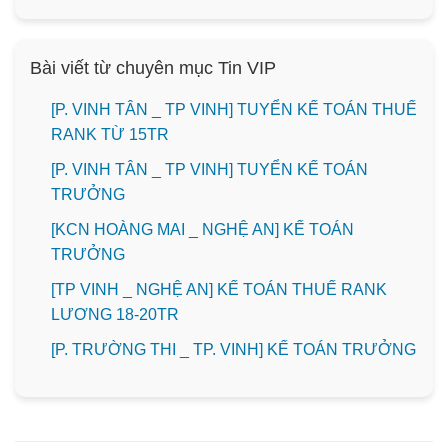
Bài viết từ chuyên mục Tin VIP
[P. VINH TÂN _ TP VINH] TUYỂN KẾ TOÁN THUẾ
RANK TỪ 15TR
[P. VINH TÂN _ TP VINH] TUYỂN KẾ TOÁN
TRƯỞNG
️[KCN HOÀNG MAI _ NGHỆ AN] KẾ TOÁN
TRƯỞNG
[TP VINH _ NGHỆ AN] KẾ TOÁN THUẾ RANK
LƯƠNG 18-20TR
️[P. TRƯỜNG THI _ TP. VINH] KẾ TOÁN TRƯỞNG