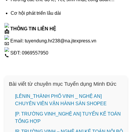
Cơ hội phát triển lâu dài
THÔNG TIN LIÊN HỆ
Email: tuyendung.hr238@na.jtexpress.vn
SĐT: 0969557950
Bài viết từ chuyên mục Tuyển dụng Minh Đức
️[LÊNIN_THÀNH PHỐ VINH _ NGHỆ AN]
CHUYÊN VIÊN VẬN HÀNH SÀN SHOPEE
[P. TRƯỜNG VINH_NGHỆ AN] TUYỂN KẾ TOÁN
TỔNG HỢP
[P. TRƯỜNG VINH – NGHỆ AN] KẾ TOÁN NỘI BỘ