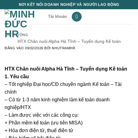
Bỏ
NƠI KẾT NỐI DOANH NGHIỆP VÀ NGƯỜI LAO ĐỘNG
qua
Tài khoản
nội
dung
TIN THƯỜNG
HTX Chăn nuôi Alpha Hà Tĩnh – Tuyển dụng Kế toán
ĐĂNG VÀO
09/02/2026
BỞI
NHUTRAMHR
HTX Chăn nuôi Alpha Hà Tĩnh – Tuyển dụng Kế toán
1. Yêu cầu
– Tốt nghiệp Đại học/CĐ chuyên ngành Kế toán – Tài
chính
– Có từ 1-3 năm kinh nghiệm làm kế toán doanh
nghiệp/HTX
– Làm được việc với các công cụ:
+ Phần mềm kế toán (ưu tiên MISA)
+ Hóa đơn điện tử, thuế điện tử