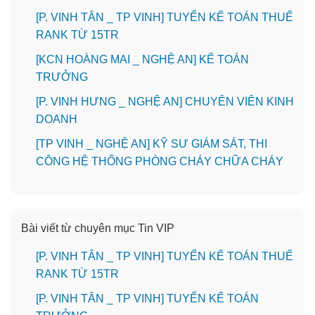
[P. VINH TÂN _ TP VINH] TUYỂN KẾ TOÁN THUẾ
RANK TỪ 15TR
️[KCN HOÀNG MAI _ NGHỆ AN] KẾ TOÁN
TRƯỞNG
️[P. VINH HƯNG _ NGHỆ AN] CHUYÊN VIÊN KINH
DOANH
[TP VINH _ NGHỆ AN] KỸ SƯ GIÁM SÁT, THI
CÔNG HỆ THỐNG PHÒNG CHÁY CHỮA CHÁY
Bài viết từ chuyên mục Tin VIP
[P. VINH TÂN _ TP VINH] TUYỂN KẾ TOÁN THUẾ
RANK TỪ 15TR
[P. VINH TÂN _ TP VINH] TUYỂN KẾ TOÁN