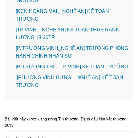
TRƯỞNG
️[KCN HOÀNG MAI _ NGHỆ AN] KẾ TOÁN
TRƯỞNG
[TP VINH _ NGHỆ AN] KẾ TOÁN THUẾ RANK
LƯƠNG 18-20TR
[P. TRƯỜNG VINH_NGHỆ AN] TRƯỞNG PHÒNG
HÀNH CHÍNH NHÂN SỰ
️[P. TRƯỜNG THI _ TP. VINH] KẾ TOÁN TRƯỞNG
[PHƯỜNG VINH HƯNG _ NGHỆ AN] KẾ TOÁN
TRƯỞNG
Bài viết này được đăng trong
Tin thường
. Đánh dấu
liên kết thường
trực
.