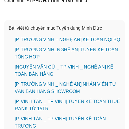
Chăn nuôi ALPHA Hà Tĩnh em với nhé ạ.
Bài viết từ chuyên mục Tuyển dụng Minh Đức
[P. TRƯỜNG VINH – NGHỆ AN] KẾ TOÁN NỘI BỘ
[P. TRƯỜNG VINH_NGHỆ AN] TUYỂN KẾ TOÁN
TỔNG HỢP
[NGUYỄN VĂN CỪ _ TP VINH _ NGHỆ AN] KẾ
TOÁN BÁN HÀNG
[P. TRƯỜNG VINH _ NGHỆ AN] NHÂN VIÊN TƯ
VẤN BÁN HÀNG SHOWROOM
[P. VINH TÂN _ TP VINH] TUYỂN KẾ TOÁN THUẾ
RANK TỪ 15TR
[P. VINH TÂN _ TP VINH] TUYỂN KẾ TOÁN
TRƯỞNG