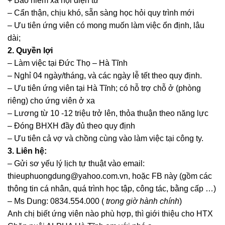
+ Bảo hiểm xã hội điện tử
– Cẩn thận, chịu khó, sẵn sàng học hỏi quy trình mới
– Ưu tiên ứng viên có mong muốn làm việc ổn định, lâu
dài;
2. Quyền lợi
– Làm việc tại Đức Thọ – Hà Tĩnh
– Nghỉ 04 ngày/tháng, và các ngày lễ tết theo quy định.
– Ưu tiên ứng viên tại Hà Tĩnh; có hỗ trợ chỗ ở (phòng
riêng) cho ứng viên ở xa
– Lương từ 10 -12 triệu trở lên, thỏa thuận theo năng lực
– Đóng BHXH đầy đủ theo quy định
– Ưu tiên cả vợ và chồng cùng vào làm việc tại công ty.
3. Liên hệ:
– Gửi sơ yếu lý lịch tự thuật vào email:
thieuphuongdung@yahoo.com.vn, hoặc FB này (gồm các
thông tin cá nhân, quá trình học tập, công tác, bằng cấp …)
– Ms Dung: 0834.554.000 (
trong giờ hành chính
)
Anh chị biết ứng viên nào phù hợp, thì giới thiệu cho HTX