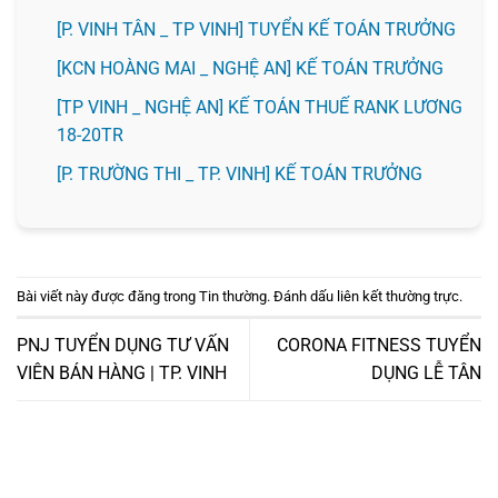
[P. VINH TÂN _ TP VINH] TUYỂN KẾ TOÁN TRƯỞNG
️[KCN HOÀNG MAI _ NGHỆ AN] KẾ TOÁN TRƯỞNG
[TP VINH _ NGHỆ AN] KẾ TOÁN THUẾ RANK LƯƠNG
18-20TR
️[P. TRƯỜNG THI _ TP. VINH] KẾ TOÁN TRƯỞNG
Bài viết này được đăng trong
Tin thường
. Đánh dấu
liên kết thường trực
.
PNJ TUYỂN DỤNG TƯ VẤN
CORONA FITNESS TUYỂN
VIÊN BÁN HÀNG | TP. VINH
DỤNG LỄ TÂN