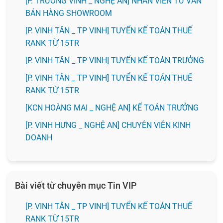
[P. TRƯỜNG VINH _ NGHỆ AN] NHÂN VIÊN TƯ VẤN
BÁN HÀNG SHOWROOM
[P. VINH TÂN _ TP VINH] TUYỂN KẾ TOÁN THUẾ
RANK TỪ 15TR
[P. VINH TÂN _ TP VINH] TUYỂN KẾ TOÁN TRƯỞNG
[P. VINH TÂN _ TP VINH] TUYỂN KẾ TOÁN THUẾ
RANK TỪ 15TR
️[KCN HOÀNG MAI _ NGHỆ AN] KẾ TOÁN TRƯỞNG
️[P. VINH HƯNG _ NGHỆ AN] CHUYÊN VIÊN KINH
DOANH
Bài viết từ chuyên mục Tin VIP
[P. VINH TÂN _ TP VINH] TUYỂN KẾ TOÁN THUẾ
RANK TỪ 15TR