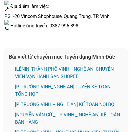
Địa điểm làm việc:
PG1-20 Vincom Shophouse, Quang Trung, TP. Vinh
Hotline ứng tuyển: 0387 996 898
Bài viết từ chuyên mục Tuyển dụng Minh Đức
️[LÊNIN_THÀNH PHỐ VINH _ NGHỆ AN] CHUYÊN
VIÊN VẬN HÀNH SÀN SHOPEE
[P. TRƯỜNG VINH_NGHỆ AN] TUYỂN KẾ TOÁN
TỔNG HỢP
[P. TRƯỜNG VINH – NGHỆ AN] KẾ TOÁN NỘI BỘ
[NGUYỄN VĂN CỪ _ TP VINH _ NGHỆ AN] KẾ TOÁN
BÁN HÀNG