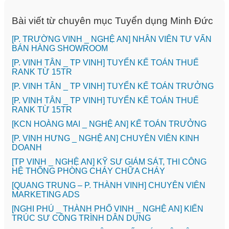
Bài viết từ chuyên mục Tuyển dụng Minh Đức
[P. TRƯỜNG VINH _ NGHỆ AN] NHÂN VIÊN TƯ VẤN
BÁN HÀNG SHOWROOM
[P. VINH TÂN _ TP VINH] TUYỂN KẾ TOÁN THUẾ
RANK TỪ 15TR
[P. VINH TÂN _ TP VINH] TUYỂN KẾ TOÁN TRƯỞNG
[P. VINH TÂN _ TP VINH] TUYỂN KẾ TOÁN THUẾ
RANK TỪ 15TR
️[KCN HOÀNG MAI _ NGHỆ AN] KẾ TOÁN TRƯỞNG
️[P. VINH HƯNG _ NGHỆ AN] CHUYÊN VIÊN KINH
DOANH
[TP VINH _ NGHỆ AN] KỸ SƯ GIÁM SÁT, THI CÔNG
HỆ THỐNG PHÒNG CHÁY CHỮA CHÁY
[QUANG TRUNG – P. THÀNH VINH] CHUYÊN VIÊN
MARKETING ADS
[NGHI PHÚ _ THÀNH PHỐ VINH _ NGHỆ AN] KIẾN
TRÚC SƯ CÔNG TRÌNH DÂN DỤNG