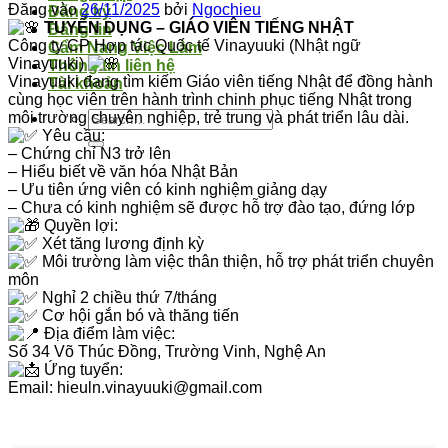
Đăng vào
26/11/2025
bởi
Ngochieu
Đăng ký
TUYỂN DỤNG – GIÁO VIÊN TIẾNG NHẬT
Đăng tin
Công ty CP Hợp tác Quốc tế Vinayuuki (Nhật ngữ
Cẩm Nang Việc Làm
Vinayuuki)
Thông tin liên hệ
Vinayuuki đang tìm kiếm Giáo viên tiếng Nhật để đồng hành
Tài khoản
cùng học viên trên hành trình chinh phục tiếng Nhật trong
môi trường chuyên nghiệp, trẻ trung và phát triển lâu dài.
Yêu cầu:
– Chứng chỉ N3 trở lên
– Hiểu biết về văn hóa Nhật Bản
– Ưu tiên ứng viên có kinh nghiệm giảng dạy
– Chưa có kinh nghiệm sẽ được hỗ trợ đào tạo, đứng lớp
Quyền lợi:
Xét tăng lương định kỳ
Môi trường làm việc thân thiện, hỗ trợ phát triển chuyên
môn
Nghỉ 2 chiều thứ 7/tháng
Cơ hội gắn bó và thăng tiến
Địa điểm làm việc:
Số 34 Võ Thúc Đồng, Trường Vinh, Nghệ An
Ứng tuyển:
Email: hieuln.vinayuuki@gmail.com