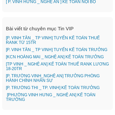
[ P. VINH HƯNG _ NGHỆ AN ] KẾ TOÁN NỘI BỘ
Bài viết từ chuyên mục Tin VIP
[P. VINH TÂN _ TP VINH] TUYỂN KẾ TOÁN THUẾ
RANK TỪ 15TR
[P. VINH TÂN _ TP VINH] TUYỂN KẾ TOÁN TRƯỞNG
️[KCN HOÀNG MAI _ NGHỆ AN] KẾ TOÁN TRƯỞNG
[TP VINH _ NGHỆ AN] KẾ TOÁN THUẾ RANK LƯƠNG
18-20TR
[P. TRƯỜNG VINH_NGHỆ AN] TRƯỞNG PHÒNG
HÀNH CHÍNH NHÂN SỰ
️[P. TRƯỜNG THI _ TP. VINH] KẾ TOÁN TRƯỞNG
[PHƯỜNG VINH HƯNG _ NGHỆ AN] KẾ TOÁN
TRƯỞNG