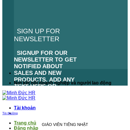
SIGN UP FOR
NEWSLETTER
SIGNUP FOR OUR
NEWSLETTER TO GET
NOTIFIED ABOUT
SALES AND NEW
PRODUCTS. ADD ANY
Nơi kết nối doanh nghiệp và người lao động
TEXT HERE OR
REMOVE IT.
LỖI:
KHÔNG TÌM THẤY
Tài khoản
BIỂU MẪU LIÊN HỆ.
Tin thường
Trang chủ
GIÁO VIÊN TIẾNG NHẬT
Đăng nhập