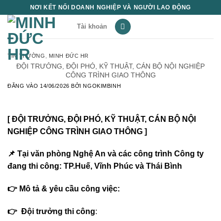
Bỏ
NƠI KẾT NỐI DOANH NGHIỆP VÀ NGƯỜI LAO ĐỘNG
qua
Tài khoản
nội
dung
TIN THƯỜNG
,
MINH ĐỨC HR
ĐỘI TRƯỞNG, ĐỘI PHÓ, KỸ THUẬT, CÁN BỘ NỘI NGHIỆP
CÔNG TRÌNH GIAO THÔNG
ĐĂNG VÀO
14/06/2026
BỞI
NGOKIMBINH
[ ĐỘI TRƯỞNG, ĐỘI PHÓ, KỸ THUẬT, CÁN BỘ NỘI
NGHIỆP CÔNG TRÌNH GIAO THÔNG ]
📌 Tại văn phòng Nghệ An và các công trình Công ty
đang thi công: TP.Huế, Vĩnh Phúc và Thái Bình
👉 Mô tả & yêu cầu công việc:
👉 Đội trưởng thi công
: