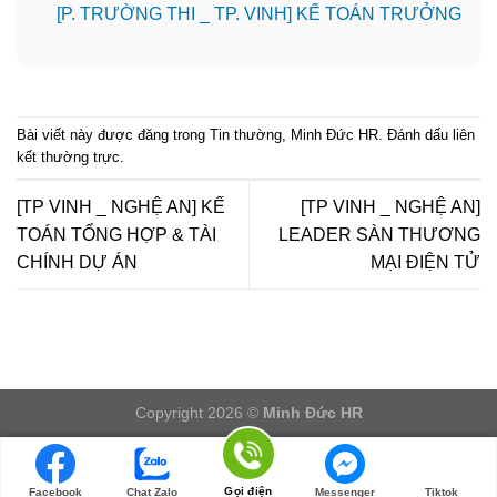
️[P. TRƯỜNG THI _ TP. VINH] KẾ TOÁN TRƯỞNG
Bài viết này được đăng trong
Tin thường
,
Minh Đức HR
. Đánh dấu
liên
kết thường trực
.
[TP VINH _ NGHỆ AN] KẾ
[TP VINH _ NGHỆ AN]
TOÁN TỔNG HỢP & TÀI
LEADER SÀN THƯƠNG
CHÍNH DỰ ÁN
MẠI ĐIỆN TỬ
Copyright 2026 ©
Minh Đức HR
LOGIN/LOGOUT
Gọi điện
Facebook
Chat Zalo
Messenger
Tiktok