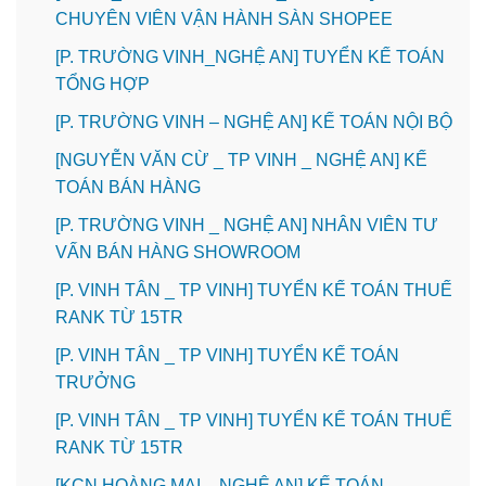
CHUYÊN VIÊN VẬN HÀNH SÀN SHOPEE
[P. TRƯỜNG VINH_NGHỆ AN] TUYỂN KẾ TOÁN
TỔNG HỢP
[P. TRƯỜNG VINH – NGHỆ AN] KẾ TOÁN NỘI BỘ
[NGUYỄN VĂN CỪ _ TP VINH _ NGHỆ AN] KẾ
TOÁN BÁN HÀNG
[P. TRƯỜNG VINH _ NGHỆ AN] NHÂN VIÊN TƯ
VẤN BÁN HÀNG SHOWROOM
[P. VINH TÂN _ TP VINH] TUYỂN KẾ TOÁN THUẾ
RANK TỪ 15TR
[P. VINH TÂN _ TP VINH] TUYỂN KẾ TOÁN
TRƯỞNG
[P. VINH TÂN _ TP VINH] TUYỂN KẾ TOÁN THUẾ
RANK TỪ 15TR
️[KCN HOÀNG MAI _ NGHỆ AN] KẾ TOÁN