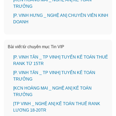
TRƯỞNG
️[P. VINH HƯNG _ NGHỆ AN] CHUYÊN VIÊN KINH
DOANH
Bài viết từ chuyên mục Tin VIP
[P. VINH TÂN _ TP VINH] TUYỂN KẾ TOÁN THUẾ
RANK TỪ 15TR
[P. VINH TÂN _ TP VINH] TUYỂN KẾ TOÁN
TRƯỞNG
️[KCN HOÀNG MAI _ NGHỆ AN] KẾ TOÁN
TRƯỞNG
[TP VINH _ NGHỆ AN] KẾ TOÁN THUẾ RANK
LƯƠNG 18-20TR