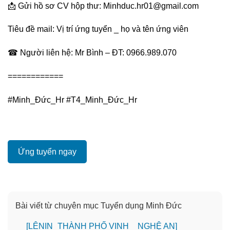
📩 Gửi hồ sơ CV hộp thư: Minhduc.hr01@gmail.com
Tiêu đề mail: Vị trí ứng tuyển _ họ và tên ứng viên
☎ Người liên hệ: Mr Bình – ĐT: 0966.989.070
============
#Minh_Đức_Hr #T4_Minh_Đức_Hr
Ứng tuyển ngay
Bài viết từ chuyên mục Tuyển dụng Minh Đức
️[LÊNIN_THÀNH PHỐ VINH _ NGHỆ AN]