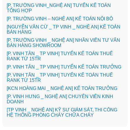
[P. TRƯỜNG VINH_NGHỆ AN] TUYỂN KẾ TOÁN
TỔNG HỢP
[P. TRƯỜNG VINH – NGHỆ AN] KẾ TOÁN NỘI BỘ
[NGUYỄN VĂN CỪ _ TP VINH _ NGHỆ AN] KẾ TOÁN
BÁN HÀNG
[P. TRƯỜNG VINH _ NGHỆ AN] NHÂN VIÊN TƯ VẤN
BÁN HÀNG SHOWROOM
[P. VINH TÂN _ TP VINH] TUYỂN KẾ TOÁN THUẾ
RANK TỪ 15TR
[P. VINH TÂN _ TP VINH] TUYỂN KẾ TOÁN TRƯỞNG
[P. VINH TÂN _ TP VINH] TUYỂN KẾ TOÁN THUẾ
RANK TỪ 15TR
️[KCN HOÀNG MAI _ NGHỆ AN] KẾ TOÁN TRƯỞNG
️[P. VINH HƯNG _ NGHỆ AN] CHUYÊN VIÊN KINH
DOANH
[TP VINH _ NGHỆ AN] KỸ SƯ GIÁM SÁT, THI CÔNG
HỆ THỐNG PHÒNG CHÁY CHỮA CHÁY