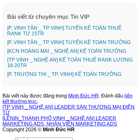
Bài viết từ chuyên mục Tin VIP
[P. VINH TÂN _ TP VINH] TUYỂN KẾ TOÁN THUẾ
RANK TỪ 15TR
[P. VINH TÂN _ TP VINH] TUYỂN KẾ TOÁN TRƯỞNG
️[KCN HOÀNG MAI _ NGHỆ AN] KẾ TOÁN TRƯỞNG
[TP VINH _ NGHỆ AN] KẾ TOÁN THUẾ RANK LƯƠNG
18-20TR
️[P. TRƯỜNG THI _ TP. VINH] KẾ TOÁN TRƯỞNG
Bài viết này được đăng trong
Minh Đức HR
. Đánh dấu
liên
kết thường trực
.
[TP VINH _ NGHỆ AN] LEADER SÀN THƯƠNG MẠI ĐIỆN
TỬ
️[LÊNIN_THÀNH PHỐ VINH _ NGHỆ AN] LEADER
MARKETING ADS, NHÂN VIÊN MARKETING ADS
Copyright 2026 ©
Minh Đức HR