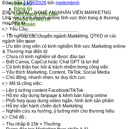
Đăng vào
14/06/2026
bởi
ngokimbinh
Đăng ký
Đăng tin
[DIỄN CHÂU _ NGHỆ AN] NHÂN VIÊN MARKETNG
Cẩm Nang Việc Làm
Lĩnh vực: Kinh doanh online lĩnh vực thời trang & thương
Thông tin liên hệ
mại điện tử
Tài khoản
👉 Yêu Cầu:
– Tốt nghiệp các chuyên ngành Marketing, QTKD or các
ngành liên quan
– Ưu tiên ứng viên có kinh nghiệm lĩnh vực Marketing online
& Thương mại điện tử
– Chưa có kinh nghiệm sẽ được đào tạo
– Biết Canva, CapCut hoặc Chat GPT là lợi thế
– Có tinh thần học hỏi & trách nhiệm trong công việc
– Yêu thích Marketing, Content, TikTok, Social Media
– Chủ động, nhanh nhẹn, tư duy tích cực
👉 Mô tả công việc:
– Lên ý tưởng content Facebook/TikTok
– Hỗ trợ xây dựng fanpage & kênh bán hàng online
– Phối hợp quay dựng video ngắn, hình ảnh sản phẩm
– Hỗ trợ vận hành chiến dịch Marketing
– Nghiên cứu xu hướng, ý tưởng mới cho thương hiệu
👉 Chế độ :
– Thu nhập 8-15tr + Thưởng