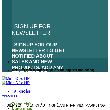
SIGN UP FOR
NEWSLETTER
SIGNUP FOR OUR
NEWSLETTER TO GET
NOTIFIED ABOUT
SALES AND NEW
PRODUCTS. ADD ANY
Nơi kết nối doanh nghiệp và người lao động
TEXT HERE OR
REMOVE IT.
LỖI:
KHÔNG TÌM THẤY
Tài khoản
BIỂU MẪU LIÊN HỆ.
Minh Đức HR
Trang chủ
[DIỄN YÊN _ DIỄN CHÂU _ NGHỆ AN] NHÂN VIÊN MARKETNG
Đăng nhập