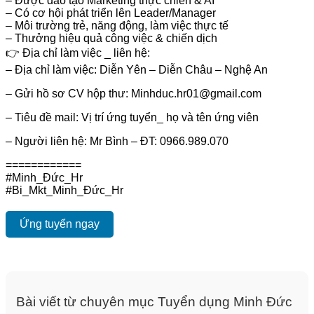
– Được đào tạo Marketing thực chiến & AI
– Có cơ hội phát triển lên Leader/Manager
– Môi trường trẻ, năng động, làm việc thực tế
– Thưởng hiệu quả công việc & chiến dịch
👉 Địa chỉ làm việc _ liên hệ:
– Địa chỉ làm việc: Diễn Yên – Diễn Châu – Nghệ An
– Gửi hồ sơ CV hộp thư: Minhduc.hr01@gmail.com
– Tiêu đề mail: Vị trí ứng tuyển_ họ và tên ứng viên
– Người liên hệ: Mr Bình – ĐT: 0966.989.070
============
#Minh_Đức_Hr
#Bi_Mkt_Minh_Đức_Hr
Ứng tuyển ngay
Bài viết từ chuyên mục Tuyển dụng Minh Đức