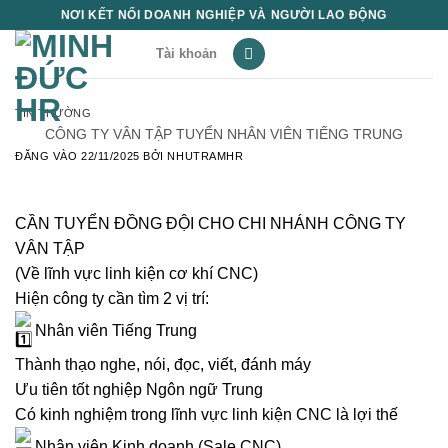
Bỏ
NƠI KẾT NỐI DOANH NGHIỆP VÀ NGƯỜI LAO ĐỘNG
qua
Tài khoản
nội
dung
TIN THƯỜNG
CÔNG TY VÂN TẬP TUYỂN NHÂN VIÊN TIẾNG TRUNG
ĐĂNG VÀO
22/11/2025
BỞI
NHUTRAMHR
CẦN TUYỂN ĐỒNG ĐỘI CHO CHI NHÁNH CÔNG TY
VÂN TẬP
(Về lĩnh vực linh kiện cơ khí CNC)
Hiện công ty cần tìm 2 vị trí:
Nhân viên Tiếng Trung
Thành thạo nghe, nói, đọc, viết, đánh máy
Ưu tiên tốt nghiệp Ngôn ngữ Trung
Có kinh nghiệm trong lĩnh vực linh kiện CNC là lợi thế
Nhân viên Kinh doanh (Sale CNC)