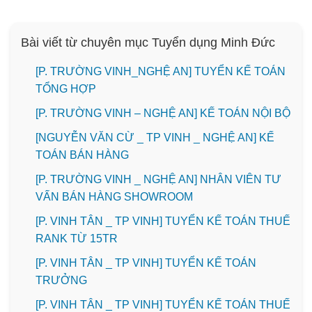
Bài viết từ chuyên mục Tuyển dụng Minh Đức
[P. TRƯỜNG VINH_NGHỆ AN] TUYỂN KẾ TOÁN
TỔNG HỢP
[P. TRƯỜNG VINH – NGHỆ AN] KẾ TOÁN NỘI BỘ
[NGUYỄN VĂN CỪ _ TP VINH _ NGHỆ AN] KẾ
TOÁN BÁN HÀNG
[P. TRƯỜNG VINH _ NGHỆ AN] NHÂN VIÊN TƯ
VẤN BÁN HÀNG SHOWROOM
[P. VINH TÂN _ TP VINH] TUYỂN KẾ TOÁN THUẾ
RANK TỪ 15TR
[P. VINH TÂN _ TP VINH] TUYỂN KẾ TOÁN
TRƯỞNG
[P. VINH TÂN _ TP VINH] TUYỂN KẾ TOÁN THUẾ