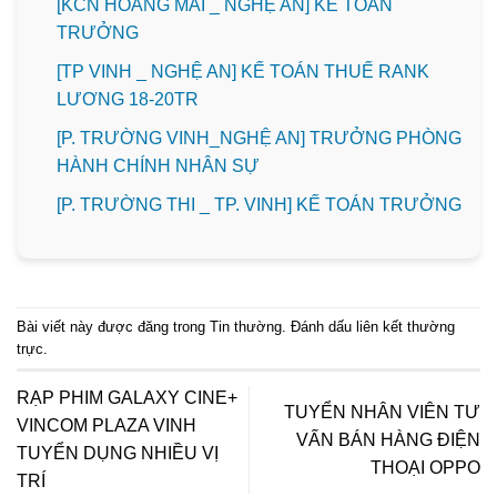
️[KCN HOÀNG MAI _ NGHỆ AN] KẾ TOÁN
TRƯỞNG
[TP VINH _ NGHỆ AN] KẾ TOÁN THUẾ RANK
LƯƠNG 18-20TR
[P. TRƯỜNG VINH_NGHỆ AN] TRƯỞNG PHÒNG
HÀNH CHÍNH NHÂN SỰ
️[P. TRƯỜNG THI _ TP. VINH] KẾ TOÁN TRƯỞNG
Bài viết này được đăng trong
Tin thường
. Đánh dấu
liên kết thường
trực
.
RẠP PHIM GALAXY CINE+
TUYỂN NHÂN VIÊN TƯ
VINCOM PLAZA VINH
VẤN BÁN HÀNG ĐIỆN
TUYỂN DỤNG NHIỀU VỊ
THOẠI OPPO
TRÍ