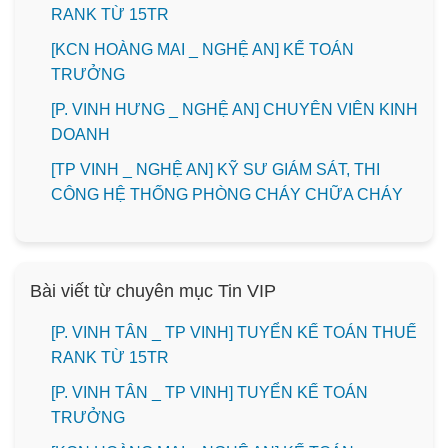
RANK TỪ 15TR
️[KCN HOÀNG MAI _ NGHỆ AN] KẾ TOÁN
TRƯỞNG
️[P. VINH HƯNG _ NGHỆ AN] CHUYÊN VIÊN KINH
DOANH
[TP VINH _ NGHỆ AN] KỸ SƯ GIÁM SÁT, THI
CÔNG HỆ THỐNG PHÒNG CHÁY CHỮA CHÁY
Bài viết từ chuyên mục Tin VIP
[P. VINH TÂN _ TP VINH] TUYỂN KẾ TOÁN THUẾ
RANK TỪ 15TR
[P. VINH TÂN _ TP VINH] TUYỂN KẾ TOÁN
TRƯỞNG