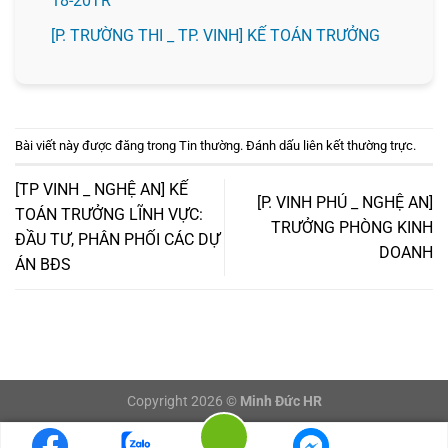
18-20TR
️[P. TRƯỜNG THI _ TP. VINH] KẾ TOÁN TRƯỞNG
Bài viết này được đăng trong
Tin thường
. Đánh dấu
liên kết thường trực
.
[TP VINH _ NGHỆ AN] KẾ
[P. VINH PHÚ _ NGHỆ AN]
TOÁN TRƯỞNG LĨNH VỰC:
TRƯỞNG PHÒNG KINH
ĐẦU TƯ, PHÂN PHỐI CÁC DỰ
DOANH
ÁN BĐS
Copyright 2026 ©
Minh Đức HR
LOGIN/LOGOUT