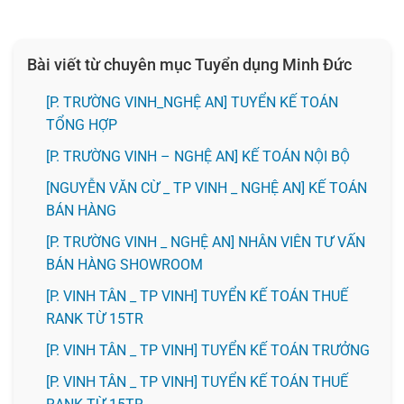
Bài viết từ chuyên mục Tuyển dụng Minh Đức
[P. TRƯỜNG VINH_NGHỆ AN] TUYỂN KẾ TOÁN
TỔNG HỢP
[P. TRƯỜNG VINH – NGHỆ AN] KẾ TOÁN NỘI BỘ
[NGUYỄN VĂN CỪ _ TP VINH _ NGHỆ AN] KẾ TOÁN
BÁN HÀNG
[P. TRƯỜNG VINH _ NGHỆ AN] NHÂN VIÊN TƯ VẤN
BÁN HÀNG SHOWROOM
[P. VINH TÂN _ TP VINH] TUYỂN KẾ TOÁN THUẾ
RANK TỪ 15TR
[P. VINH TÂN _ TP VINH] TUYỂN KẾ TOÁN TRƯỞNG
[P. VINH TÂN _ TP VINH] TUYỂN KẾ TOÁN THUẾ