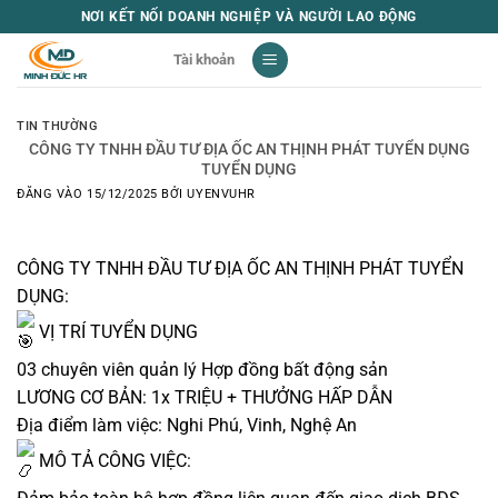
Bỏ
NƠI KẾT NỐI DOANH NGHIỆP VÀ NGƯỜI LAO ĐỘNG
qua
Tài khoản
nội
dung
TIN THƯỜNG
CÔNG TY TNHH ĐẦU TƯ ĐỊA ỐC AN THỊNH PHÁT TUYỂN DỤNG
TUYỂN DỤNG
ĐĂNG VÀO
15/12/2025
BỞI
UYENVUHR
CÔNG TY TNHH ĐẦU TƯ ĐỊA ỐC AN THỊNH PHÁT TUYỂN
DỤNG:
VỊ TRÍ TUYỂN DỤNG
03 chuyên viên quản lý Hợp đồng bất động sản
LƯƠNG CƠ BẢN: 1x TRIỆU + THƯỞNG HẤP DẪN
Địa điểm làm việc: Nghi Phú, Vinh, Nghệ An
MÔ TẢ CÔNG VIỆC: