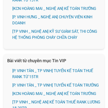
RANK TỪ 15TR
️[KCN HOÀNG MAI _ NGHỆ AN] KẾ TOÁN TRƯỞNG
️[P. VINH HƯNG _ NGHỆ AN] CHUYÊN VIÊN KINH
DOANH
[TP VINH _ NGHỆ AN] KỸ SƯ GIÁM SÁT, THI CÔNG
HỆ THỐNG PHÒNG CHÁY CHỮA CHÁY
Bài viết từ chuyên mục Tin VIP
[P. VINH TÂN _ TP VINH] TUYỂN KẾ TOÁN THUẾ
RANK TỪ 15TR
[P. VINH TÂN _ TP VINH] TUYỂN KẾ TOÁN TRƯỞNG
️[KCN HOÀNG MAI _ NGHỆ AN] KẾ TOÁN TRƯỞNG
[TP VINH _ NGHỆ AN] KẾ TOÁN THUẾ RANK LƯƠNG