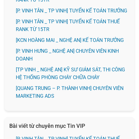
[P. VINH TÂN _ TP VINH] TUYỂN KẾ TOÁN TRƯỞNG
[P. VINH TÂN _ TP VINH] TUYỂN KẾ TOÁN THUẾ
RANK TỪ 15TR
️[KCN HOÀNG MAI _ NGHỆ AN] KẾ TOÁN TRƯỞNG
️[P. VINH HƯNG _ NGHỆ AN] CHUYÊN VIÊN KINH
DOANH
[TP VINH _ NGHỆ AN] KỸ SƯ GIÁM SÁT, THI CÔNG
HỆ THỐNG PHÒNG CHÁY CHỮA CHÁY
[QUANG TRUNG – P. THÀNH VINH] CHUYÊN VIÊN
MARKETING ADS
Bài viết từ chuyên mục Tin VIP
[P. VINH TÂN _ TP VINH] TUYỂN KẾ TOÁN THUẾ