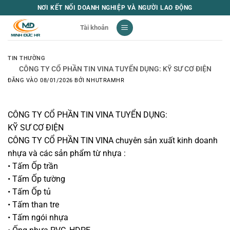
Bỏ
NƠI KẾT NỐI DOANH NGHIỆP VÀ NGƯỜI LAO ĐỘNG
qua
Tài khoản
nội
dung
TIN THƯỜNG
CÔNG TY CỔ PHẦN TIN VINA TUYỂN DỤNG: KỸ SƯ CƠ ĐIỆN
ĐĂNG VÀO
08/01/2026
BỞI
NHUTRAMHR
CÔNG TY CỔ PHẦN TIN VINA TUYỂN DỤNG:
KỸ SƯ CƠ ĐIỆN
CÔNG TY CỔ PHẦN TIN VINA chuyên sản xuất kinh doanh
nhựa và các sản phẩm từ nhựa :
• Tấm Ốp trần
• Tấm Ốp tường
• Tấm Ốp tủ
• Tấm than tre
• Tấm ngói nhựa