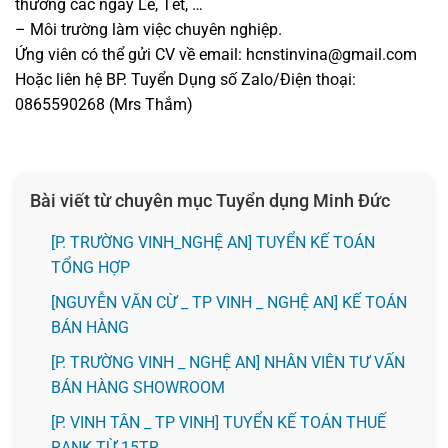
thưởng các ngày Lễ, Tết, …
– Môi trường làm việc chuyên nghiệp.
Ứng viên có thể gửi CV về email: hcnstinvina@gmail.com
Hoặc liên hệ BP. Tuyển Dụng số Zalo/Điện thoại:
0865590268 (Mrs Thắm)
Bài viết từ chuyên mục Tuyển dụng Minh Đức
[P. TRƯỜNG VINH_NGHỆ AN] TUYỂN KẾ TOÁN
TỔNG HỢP
[NGUYỄN VĂN CỪ _ TP VINH _ NGHỆ AN] KẾ TOÁN
BÁN HÀNG
[P. TRƯỜNG VINH _ NGHỆ AN] NHÂN VIÊN TƯ VẤN
BÁN HÀNG SHOWROOM
[P. VINH TÂN _ TP VINH] TUYỂN KẾ TOÁN THUẾ
RANK TỪ 15TR