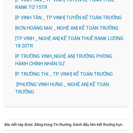
RANK TỪ 15TR
[P. VINH TÂN _ TP VINH] TUYỂN KẾ TOÁN TRƯỞNG
️[KCN HOÀNG MAI _ NGHỆ AN] KẾ TOÁN TRƯỞNG
[TP VINH _ NGHỆ AN] KẾ TOÁN THUẾ RANK LƯƠNG
18-20TR
[P. TRƯỜNG VINH_NGHỆ AN] TRƯỞNG PHÒNG
HÀNH CHÍNH NHÂN SỰ
️[P. TRƯỜNG THI _ TP. VINH] KẾ TOÁN TRƯỞNG
[PHƯỜNG VINH HƯNG _ NGHỆ AN] KẾ TOÁN
TRƯỞNG
Bài viết này được đăng trong
Tin thường
. Đánh dấu
liên kết thường trực
.