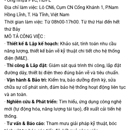
• Ống nhựa PVC, HDPE
Địa chỉ làm việc: Lô CN6, Cụm CN Cổng Khánh 1, P.Nam
Hồng Lĩnh, T. Hà Tĩnh, Việt Nam
Thời gian làm việc: Từ 08h00-17h00. Từ thứ Hai đến hết
thứ Bảy
MÔ TẢ CÔNG VIỆC :
·
Thiết kế & Lập kế hoạch:
Khảo sát, tính toán nhu cầu
năng lượng, thiết kế bản vẽ kỹ thuật chi tiết cho hệ thống
điện (M&E).
·
Thi công & Lắp đặt:
Giám sát quá trình thi công, lắp đặt
đường dây, thiết bị điện theo đúng bản vẽ và tiêu chuẩn.
·
Vận hành & Bảo trì:
Kiểm tra, bảo dưỡng định kỳ, sửa
chữa sự cố phát sinh, đảm bảo hệ thống hoạt động liên tục
và an toàn.
·
Nghiên cứu & Phát triển:
Tìm hiểu, ứng dụng công nghệ
mới (tự động hóa, năng lượng tái tạo), đề xuất cải tiến hệ
thống.
·
Tư vấn & Báo cáo:
Tham mưu giải pháp kỹ thuật, bóc