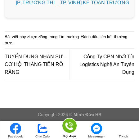
️[P. TRƯỜNG THI _ TP. VINH] KẾ TOÁN TRƯỞNG
Bài viết này được đăng trong
Tin thường
. Đánh dấu
liên kết thường
trực
.
TUYỂN DỤNG NHÂN SỰ –
Công Ty CPN Nhất Tín
CƠ HỘI THĂNG TIẾN RÕ
Logistics Nghệ An Tuyển
RÀNG
Dụng
Copyright 2026 ©
Minh Đức HR
LOGIN/LOGOUT
Gọi điện
Facebook
Chat Zalo
Messenger
Tiktok