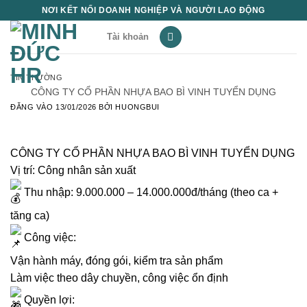
Bỏ
NƠI KẾT NỐI DOANH NGHIỆP VÀ NGƯỜI LAO ĐỘNG
qua
Tài khoản
nội
dung
TIN THƯỜNG
CÔNG TY CỔ PHẦN NHỰA BAO BÌ VINH TUYỂN DỤNG
ĐĂNG VÀO
13/01/2026
BỞI
HUONGBUI
CÔNG TY CỔ PHẦN NHỰA BAO BÌ VINH TUYỂN DỤNG
Vị trí: Công nhân sản xuất
Thu nhập: 9.000.000 – 14.000.000đ/tháng (theo ca +
tăng ca)
Công việc:
Vận hành máy, đóng gói, kiểm tra sản phẩm
Làm việc theo dây chuyền, công việc ổn định
Quyền lợi: