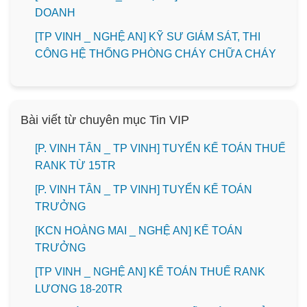
DOANH
[TP VINH _ NGHỆ AN] KỸ SƯ GIÁM SÁT, THI
CÔNG HỆ THỐNG PHÒNG CHÁY CHỮA CHÁY
Bài viết từ chuyên mục Tin VIP
[P. VINH TÂN _ TP VINH] TUYỂN KẾ TOÁN THUẾ
RANK TỪ 15TR
[P. VINH TÂN _ TP VINH] TUYỂN KẾ TOÁN
TRƯỞNG
️[KCN HOÀNG MAI _ NGHỆ AN] KẾ TOÁN
TRƯỞNG
[TP VINH _ NGHỆ AN] KẾ TOÁN THUẾ RANK
LƯƠNG 18-20TR