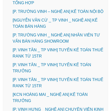
TỔNG HỢP
[P. TRƯỜNG VINH – NGHỆ AN] KẾ TOÁN NỘI BỘ
[NGUYỄN VĂN CỪ _ TP VINH _ NGHỆ AN] KẾ
TOÁN BÁN HÀNG
[P. TRƯỜNG VINH _ NGHỆ AN] NHÂN VIÊN TƯ
VẤN BÁN HÀNG SHOWROOM
[P. VINH TÂN _ TP VINH] TUYỂN KẾ TOÁN THUẾ
RANK TỪ 15TR
[P. VINH TÂN _ TP VINH] TUYỂN KẾ TOÁN
TRƯỞNG
[P. VINH TÂN _ TP VINH] TUYỂN KẾ TOÁN THUẾ
RANK TỪ 15TR
️[KCN HOÀNG MAI _ NGHỆ AN] KẾ TOÁN
TRƯỞNG
️[P. VINH HƯNG _ NGHỆ AN] CHUYÊN VIÊN KINH