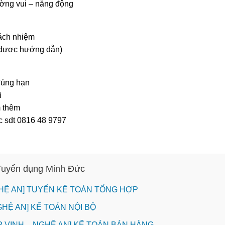
ường vui – năng động
rách nhiệm
(được hướng dẫn)
đúng hạn
i
m thêm
ặc sdt 0816 48 9797
 Tuyển dụng Minh Đức
HỆ AN] TUYỂN KẾ TOÁN TỔNG HỢP
GHỆ AN] KẾ TOÁN NỘI BỘ
P VINH _ NGHỆ AN] KẾ TOÁN BÁN HÀNG