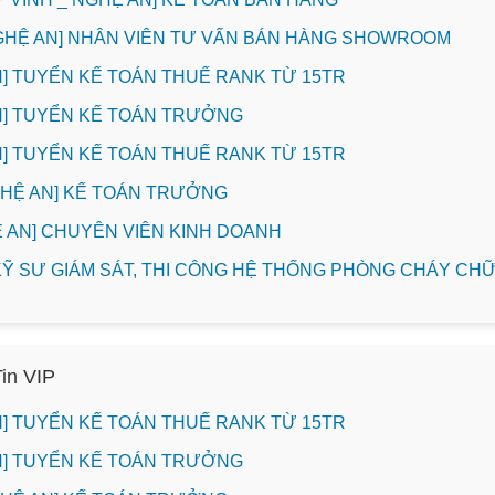
NGHỆ AN] NHÂN VIÊN TƯ VẤN BÁN HÀNG SHOWROOM
INH] TUYỂN KẾ TOÁN THUẾ RANK TỪ 15TR
INH] TUYỂN KẾ TOÁN TRƯỞNG
INH] TUYỂN KẾ TOÁN THUẾ RANK TỪ 15TR
NGHỆ AN] KẾ TOÁN TRƯỞNG
HỆ AN] CHUYÊN VIÊN KINH DOANH
] KỸ SƯ GIÁM SÁT, THI CÔNG HỆ THỐNG PHÒNG CHÁY C
Tin VIP
INH] TUYỂN KẾ TOÁN THUẾ RANK TỪ 15TR
INH] TUYỂN KẾ TOÁN TRƯỞNG