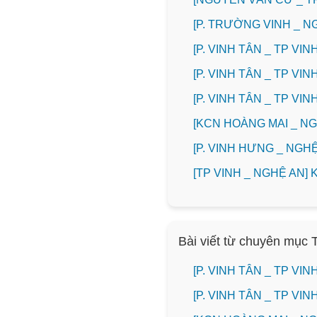
[P. TRƯỜNG VINH _ 
[P. VINH TÂN _ TP V
[P. VINH TÂN _ TP V
[P. VINH TÂN _ TP V
️[KCN HOÀNG MAI _ 
️[P. VINH HƯNG _ NG
[TP VINH _ NGHỆ AN
Bài viết từ chuyên mục 
[P. VINH TÂN _ TP V
[P. VINH TÂN _ TP V