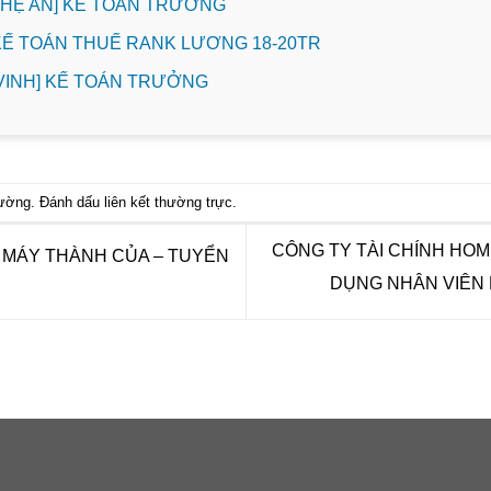
NGHỆ AN] KẾ TOÁN TRƯỞNG
 KẾ TOÁN THUẾ RANK LƯƠNG 18-20TR
. VINH] KẾ TOÁN TRƯỞNG
hường
. Đánh dấu
liên kết thường trực
.
CÔNG TY TÀI CHÍNH HO
 MÁY THÀNH CỦA – TUYỂN
DỤNG NHÂN VIÊN