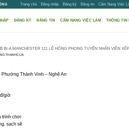
Trang chủ
Đăng nhập
Đăng ký
Đăng tin
Cẩm Nang Việc 
ĐỘNG
NHẬP
ĐĂNG KÝ
ĐĂNG TIN
CẨM NANG VIỆC LÀM
THÔNG TIN 
B BI-A MANCHESTER 111 LÊ HỒNG PHONG TUYỂN NHÂN VIÊN XẾP
UNGTHANHCUA
 – Phường Thành Vinh – Nghệ An
đ/giờ
 trình chơi
ng, sạch sẽ