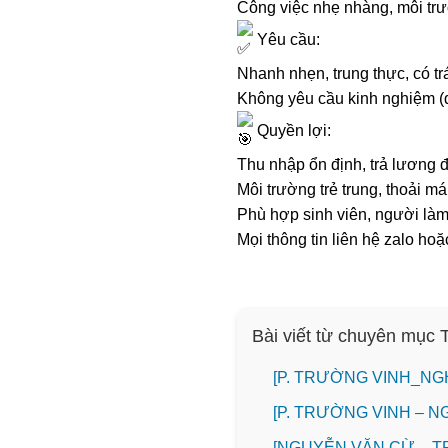
Công việc nhẹ nhàng, môi tr
Yêu cầu:
Nhanh nhẹn, trung thực, có t
Không yêu cầu kinh nghiệm 
Quyền lợi:
Thu nhập ổn định, trả lương 
Môi trường trẻ trung, thoải má
Phù hợp sinh viên, người là
Mọi thông tin liên hệ zalo ho
Bài viết từ chuyên mục
[P. TRƯỜNG VINH_NG
[P. TRƯỜNG VINH – N
[NGUYỄN VĂN CỪ _ T