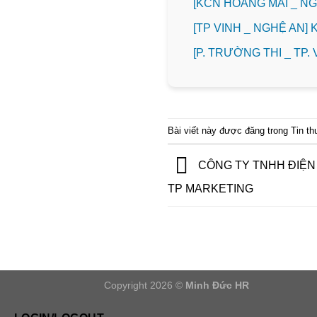
️[KCN HOÀNG MAI _ 
[TP VINH _ NGHỆ AN]
️[P. TRƯỜNG THI _ TP
Bài viết này được đăng trong
Tin t
CÔNG TY TNHH ĐIỆN
TP MARKETING
Copyright 2026 ©
Minh Đức HR