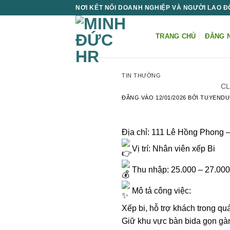
Bỏ
NƠI KẾT NỐI DOANH NGHIỆP VÀ NGƯỜI LAO 
qua
nội
TRANG CHỦ
ĐĂNG 
dung
TIN THƯỜNG
CL
ĐĂNG VÀO
12/01/2026
BỞI
TUYEND
Địa chỉ: 111 Lê Hồng Phong
Vị trí: Nhân viên xếp Bi
Thu nhập: 25.000 – 27.000
Mô tả công việc:
Xếp bi, hỗ trợ khách trong quá
Giữ khu vực bàn bida gọn gà