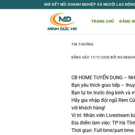
Bỏ
NƠI KẾT NỐI DOANH NGHIỆP VÀ NGƯỜI LAO ĐỘN
qua
nội
TRANG CHỦ
ĐĂNG N
dung
TIN THƯỜNG
ĐĂNG VÀO
17/11/2025
BỞI
NGOBAO
CB HOME TUYỂN DỤNG – NH
Bạn yêu thích giao tiếp – th
Bạn tự tin trước ống kính và 
Hãy gia nhập đội ngũ Rèm Cử
với khách hàng!
Vị trí: Nhân viên Livestream 
Địa điểm làm việc: TP Hà Tĩn
Thời gian: Full-time/part-time