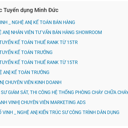
ục Tuyển dụng Minh Đức
VINH _ NGHỆ AN] KẾ TOÁN BÁN HÀNG
HỆ AN] NHÂN VIÊN TƯ VẤN BÁN HÀNG SHOWROOM
H] TUYỂN KẾ TOÁN THUẾ RANK TỪ 15TR
H] TUYỂN KẾ TOÁN TRƯỞNG
H] TUYỂN KẾ TOÁN THUẾ RANK TỪ 15TR
HỆ AN] KẾ TOÁN TRƯỞNG
 AN] CHUYÊN VIÊN KINH DOANH
KỸ SƯ GIÁM SÁT, THI CÔNG HỆ THỐNG PHÒNG CHÁY CHỮA CHÁ
ÀNH VINH] CHUYÊN VIÊN MARKETING ADS
Ố VINH _ NGHỆ AN] KIẾN TRÚC SƯ CÔNG TRÌNH DÂN DỤNG