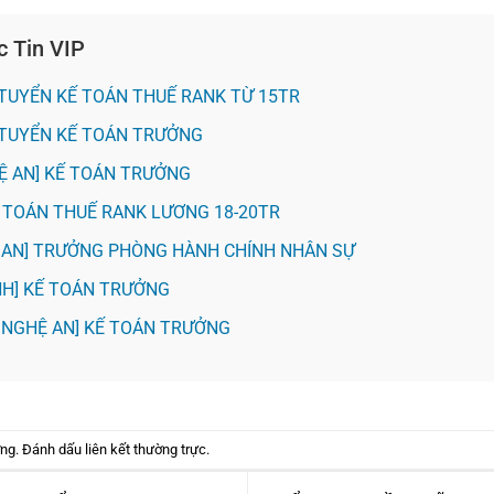
c Tin VIP
H] TUYỂN KẾ TOÁN THUẾ RANK TỪ 15TR
H] TUYỂN KẾ TOÁN TRƯỞNG
HỆ AN] KẾ TOÁN TRƯỞNG
KẾ TOÁN THUẾ RANK LƯƠNG 18-20TR
Ệ AN] TRƯỞNG PHÒNG HÀNH CHÍNH NHÂN SỰ
VINH] KẾ TOÁN TRƯỞNG
 NGHỆ AN] KẾ TOÁN TRƯỞNG
ờng
. Đánh dấu
liên kết thường trực
.