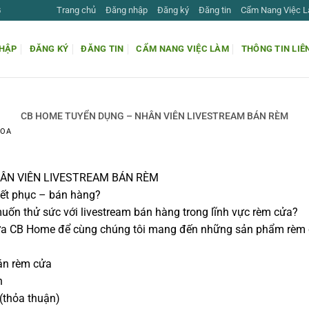
Trang chủ
Đăng nhập
Đăng ký
Đăng tin
Cẩm Nang Việc 
G
HẬP
ĐĂNG KÝ
ĐĂNG TIN
CẨM NANG VIỆC LÀM
THÔNG TIN LIÊ
CB HOME TUYỂN DỤNG – NHÂN VIÊN LIVESTREAM BÁN RÈM
HOA
ÂN VIÊN LIVESTREAM BÁN RÈM
uyết phục – bán hàng?
muốn thử sức với livestream bán hàng trong lĩnh vực rèm cửa?
a CB Home để cùng chúng tôi mang đến những sản phẩm rèm cử
bán rèm cửa
h
 (thỏa thuận)