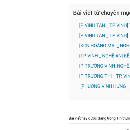
Bài viết từ chuyên mụ
[P. VINH TÂN _ TP VIN
[P. VINH TÂN _ TP VIN
️[KCN HOÀNG MAI _ NG
[TP VINH _ NGHỆ AN] 
[P. TRƯỜNG VINH_NGH
️[P. TRƯỜNG THI _ TP. 
[PHƯỜNG VINH HƯNG _
Bài viết này được đăng trong
Tin thư