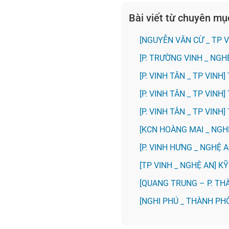
Bài viết từ chuyên m
[NGUYỄN VĂN CỪ _ TP 
[P. TRƯỜNG VINH _ NG
[P. VINH TÂN _ TP VIN
[P. VINH TÂN _ TP VIN
[P. VINH TÂN _ TP VIN
️[KCN HOÀNG MAI _ NG
️[P. VINH HƯNG _ NGHỆ
[TP VINH _ NGHỆ AN] 
[QUANG TRUNG – P. TH
[NGHI PHÚ _ THÀNH PH