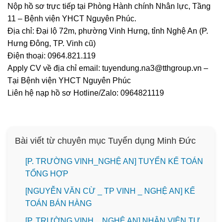
Nộp hồ sơ trực tiếp tại Phòng Hành chính Nhân lực, Tầng
11 – Bệnh viện YHCT Nguyên Phúc.
Địa chỉ: Đại lộ 72m, phường Vinh Hưng, tỉnh Nghệ An (P.
Hưng Đông, TP. Vinh cũ)
Điện thoại: 0964.821.119
Apply CV về địa chỉ email: tuyendung.na3@tthgroup.vn –
Tại Bệnh viện YHCT Nguyên Phúc
Liên hệ nạp hồ sơ Hotline/Zalo: 0964821119
Bài viết từ chuyên mục Tuyển dụng Minh Đức
[P. TRƯỜNG VINH_NGHỆ AN] TUYỂN KẾ TOÁN
TỔNG HỢP
[NGUYỄN VĂN CỪ _ TP VINH _ NGHỆ AN] KẾ
TOÁN BÁN HÀNG
[P. TRƯỜNG VINH _ NGHỆ AN] NHÂN VIÊN TƯ