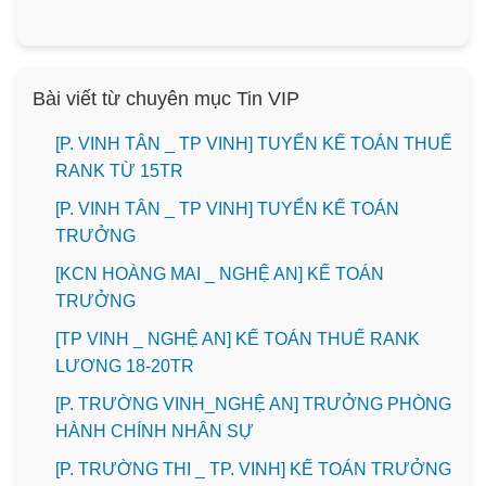
Bài viết từ chuyên mục Tin VIP
[P. VINH TÂN _ TP VINH] TUYỂN KẾ TOÁN THUẾ
RANK TỪ 15TR
[P. VINH TÂN _ TP VINH] TUYỂN KẾ TOÁN
TRƯỞNG
️[KCN HOÀNG MAI _ NGHỆ AN] KẾ TOÁN
TRƯỞNG
[TP VINH _ NGHỆ AN] KẾ TOÁN THUẾ RANK
LƯƠNG 18-20TR
[P. TRƯỜNG VINH_NGHỆ AN] TRƯỞNG PHÒNG
HÀNH CHÍNH NHÂN SỰ
️[P. TRƯỜNG THI _ TP. VINH] KẾ TOÁN TRƯỞNG