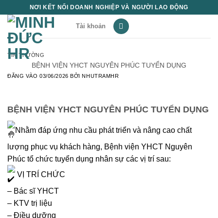
Bỏ
NƠI KẾT NỐI DOANH NGHIỆP VÀ NGƯỜI LAO ĐỘNG
qua
Tài khoản
nội
dung
TIN THƯỜNG
BỆNH VIỆN YHCT NGUYÊN PHÚC TUYỂN DỤNG
ĐĂNG VÀO
03/06/2026
BỞI
NHUTRAMHR
BỆNH VIỆN YHCT NGUYÊN PHÚC TUYỂN DỤNG
Nhằm đáp ứng nhu cầu phát triển và nâng cao chất
lượng phục vụ khách hàng, Bệnh viện YHCT Nguyên
Phúc tổ chức tuyển dụng nhân sự các vị trí sau:
VỊ TRÍ CHỨC
– Bác sĩ YHCT
– KTV trị liệu
– Điều dưỡng