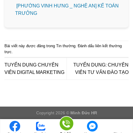
[PHƯỜNG VINH HƯNG _ NGHỆ AN] KẾ TOÁN
TRƯỞNG
Bài viết này được đăng trong
Tin thường
. Đánh dấu
liên kết thường
trực
.
TUYỂN DỤNG CHUYÊN
TUYỂN DỤNG: CHUYÊN
VIÊN DIGITAL MARKETING
VIÊN TƯ VẤN ĐÀO TẠO
Copyright 2026 ©
Minh Đức HR
LOGIN/LOGOUT