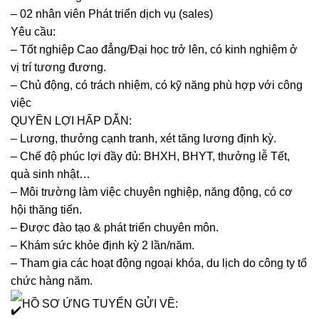
– 02 nhân viên Phát triển dịch vụ (sales)
Yêu cầu:
– Tốt nghiệp Cao đẳng/Đại học trở lên, có kinh nghiệm ở
vị trí tương đương.
– Chủ động, có trách nhiệm, có kỹ năng phù hợp với công
việc
QUYỀN LỢI HẤP DẪN:
– Lương, thưởng cạnh tranh, xét tăng lương định kỳ.
– Chế độ phúc lợi đầy đủ: BHXH, BHYT, thưởng lễ Tết,
quà sinh nhật…
– Môi trường làm việc chuyên nghiệp, năng động, có cơ
hội thăng tiến.
– Được đào tạo & phát triển chuyên môn.
– Khám sức khỏe định kỳ 2 lần/năm.
– Tham gia các hoạt động ngoại khóa, du lịch do công ty tổ
chức hàng năm.
HỒ SƠ ỨNG TUYỂN GỬI VỀ: