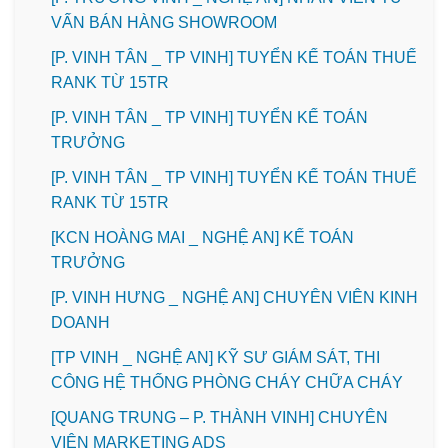
VẤN BÁN HÀNG SHOWROOM
[P. VINH TÂN _ TP VINH] TUYỂN KẾ TOÁN THUẾ
RANK TỪ 15TR
[P. VINH TÂN _ TP VINH] TUYỂN KẾ TOÁN
TRƯỞNG
[P. VINH TÂN _ TP VINH] TUYỂN KẾ TOÁN THUẾ
RANK TỪ 15TR
️[KCN HOÀNG MAI _ NGHỆ AN] KẾ TOÁN
TRƯỞNG
️[P. VINH HƯNG _ NGHỆ AN] CHUYÊN VIÊN KINH
DOANH
[TP VINH _ NGHỆ AN] KỸ SƯ GIÁM SÁT, THI
CÔNG HỆ THỐNG PHÒNG CHÁY CHỮA CHÁY
[QUANG TRUNG – P. THÀNH VINH] CHUYÊN
VIÊN MARKETING ADS