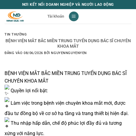
Bỏ
NƠI KẾT NỐI DOANH NGHIỆP VÀ NGƯỜI LAO ĐỘNG
qua
Tài khoản
nội
dung
TIN THƯỜNG
BỆNH VIỆN MẮT BẮC MIỀN TRUNG TUYỂN DỤNG BÁC SĨ CHUYÊN
KHOA MẮT
ĐĂNG VÀO
08/06/2026
BỞI
NGUYENNGUYENYEN
BỆNH VIỆN MẮT BẮC MIỀN TRUNG TUYỂN DỤNG BÁC SĨ
CHUYÊN KHOA MẮT
Quyền lợi nổi bật:
Làm việc trong bệnh viện chuyên khoa mắt mới, được
đầu tư đồng bộ về cơ sở hạ tầng và trang thiết bị hiện đại.
Thu nhập hấp dẫn, chế độ phúc lợi đầy đủ và tương
xứng với năng lực.