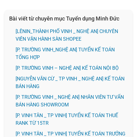
Bài viết từ chuyên mục Tuyển dụng Minh Đức
️[LÊNIN_THÀNH PHỐ VINH _ NGHỆ AN] CHUYÊN
VIÊN VẬN HÀNH SÀN SHOPEE
[P. TRƯỜNG VINH_NGHỆ AN] TUYỂN KẾ TOÁN
TỔNG HỢP
[P. TRƯỜNG VINH – NGHỆ AN] KẾ TOÁN NỘI BỘ
[NGUYỄN VĂN CỪ _ TP VINH _ NGHỆ AN] KẾ TOÁN
BÁN HÀNG
[P. TRƯỜNG VINH _ NGHỆ AN] NHÂN VIÊN TƯ VẤN
BÁN HÀNG SHOWROOM
[P. VINH TÂN _ TP VINH] TUYỂN KẾ TOÁN THUẾ
RANK TỪ 15TR
[P. VINH TÂN _ TP VINH] TUYỂN KẾ TOÁN TRƯỞNG