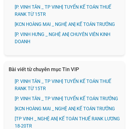
[P. VINH TÂN _ TP VINH] TUYỂN KẾ TOÁN THUẾ
RANK TỪ 15TR
️[KCN HOÀNG MAI _ NGHỆ AN] KẾ TOÁN TRƯỞNG
️[P. VINH HƯNG _ NGHỆ AN] CHUYÊN VIÊN KINH
DOANH
Bài viết từ chuyên mục Tin VIP
[P. VINH TÂN _ TP VINH] TUYỂN KẾ TOÁN THUẾ
RANK TỪ 15TR
[P. VINH TÂN _ TP VINH] TUYỂN KẾ TOÁN TRƯỞNG
️[KCN HOÀNG MAI _ NGHỆ AN] KẾ TOÁN TRƯỞNG
[TP VINH _ NGHỆ AN] KẾ TOÁN THUẾ RANK LƯƠNG
18-20TR