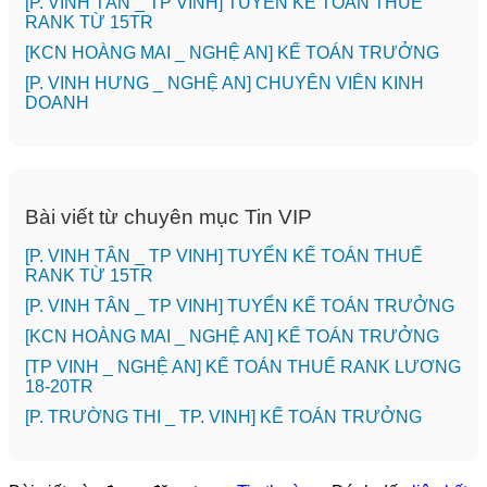
[P. VINH TÂN _ TP VINH] TUYỂN KẾ TOÁN THUẾ
RANK TỪ 15TR
️[KCN HOÀNG MAI _ NGHỆ AN] KẾ TOÁN TRƯỞNG
️[P. VINH HƯNG _ NGHỆ AN] CHUYÊN VIÊN KINH
DOANH
Bài viết từ chuyên mục Tin VIP
[P. VINH TÂN _ TP VINH] TUYỂN KẾ TOÁN THUẾ
RANK TỪ 15TR
[P. VINH TÂN _ TP VINH] TUYỂN KẾ TOÁN TRƯỞNG
️[KCN HOÀNG MAI _ NGHỆ AN] KẾ TOÁN TRƯỞNG
[TP VINH _ NGHỆ AN] KẾ TOÁN THUẾ RANK LƯƠNG
18-20TR
️[P. TRƯỜNG THI _ TP. VINH] KẾ TOÁN TRƯỞNG