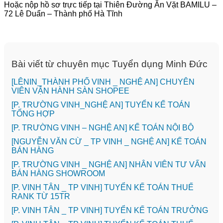
Hoặc nộp hồ sơ trực tiếp tại Thiên Đường Ăn Vặt BAMILU –
72 Lê Duẩn – Thành phố Hà Tĩnh
Bài viết từ chuyên mục Tuyển dụng Minh Đức
️[LÊNIN_THÀNH PHỐ VINH _ NGHỆ AN] CHUYÊN
VIÊN VẬN HÀNH SÀN SHOPEE
[P. TRƯỜNG VINH_NGHỆ AN] TUYỂN KẾ TOÁN
TỔNG HỢP
[P. TRƯỜNG VINH – NGHỆ AN] KẾ TOÁN NỘI BỘ
[NGUYỄN VĂN CỪ _ TP VINH _ NGHỆ AN] KẾ TOÁN
BÁN HÀNG
[P. TRƯỜNG VINH _ NGHỆ AN] NHÂN VIÊN TƯ VẤN
BÁN HÀNG SHOWROOM
[P. VINH TÂN _ TP VINH] TUYỂN KẾ TOÁN THUẾ
RANK TỪ 15TR
[P. VINH TÂN _ TP VINH] TUYỂN KẾ TOÁN TRƯỞNG