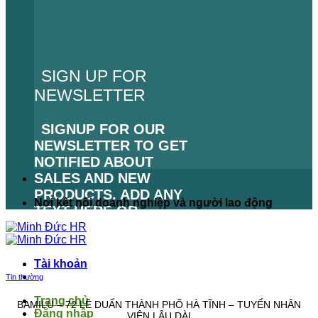
SIGN UP FOR
NEWSLETTER
SIGNUP FOR OUR
NEWSLETTER TO GET
NOTIFIED ABOUT
SALES AND NEW
PRODUCTS. ADD ANY
Nơi kết nối doanh nghiệp và người lao động
TEXT HERE OR
REMOVE IT.
LỖI:
KHÔNG TÌM THẤY
Tài khoản
BIỂU MẪU LIÊN HỆ.
Tin thường
Trang chủ
BAMILU – 72 LÊ DUẨN THÀNH PHỐ HÀ TĨNH – TUYỂN NHÂN
Đăng nhập
VIÊN LÂU DÀI