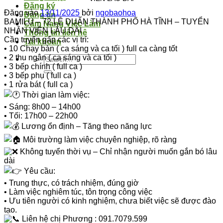
Đăng ký
Đăng vào
13/11/2025
bởi
ngobaohoa
Đăng tin
BAMILU – 72 LÊ DUẨN THÀNH PHỐ HÀ TĨNH – TUYỂN
Cẩm Nang Việc Làm
NHÂN VIÊN LÂU DÀI
Thông tin liên hệ
Cần tuyển gấp các vị trí:
Tài khoản
• 10 Chạy bàn ( ca sáng và ca tối ) full ca càng tốt
• 2 thu ngân ( ca sáng và ca tối )
• 3 bếp chính ( full ca )
• 3 bếp phụ ( full ca )
• 1 rửa bát ( full ca )
Thời gian làm việc:
• Sáng: 8h00 – 14h00
• Tối: 17h00 – 22h00
Lương ổn định – Tăng theo năng lực
Môi trường làm việc chuyên nghiệp, rõ ràng
Không tuyển thời vụ – Chỉ nhận người muốn gắn bó lâu
dài
Yêu cầu:
• Trung thực, có trách nhiệm, đúng giờ
• Làm việc nghiêm túc, tôn trọng công việc
• Ưu tiên người có kinh nghiệm, chưa biết việc sẽ được đào
tạo.
Liên hệ chị Phương : 091.7079.599