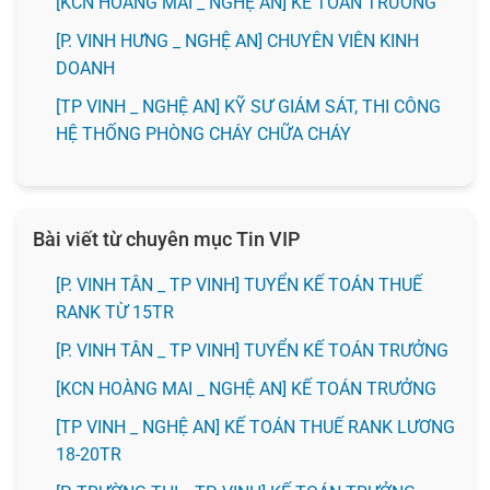
️[KCN HOÀNG MAI _ NGHỆ AN] KẾ TOÁN TRƯỞNG
️[P. VINH HƯNG _ NGHỆ AN] CHUYÊN VIÊN KINH
DOANH
[TP VINH _ NGHỆ AN] KỸ SƯ GIÁM SÁT, THI CÔNG
HỆ THỐNG PHÒNG CHÁY CHỮA CHÁY
Bài viết từ chuyên mục Tin VIP
[P. VINH TÂN _ TP VINH] TUYỂN KẾ TOÁN THUẾ
RANK TỪ 15TR
[P. VINH TÂN _ TP VINH] TUYỂN KẾ TOÁN TRƯỞNG
️[KCN HOÀNG MAI _ NGHỆ AN] KẾ TOÁN TRƯỞNG
[TP VINH _ NGHỆ AN] KẾ TOÁN THUẾ RANK LƯƠNG
18-20TR