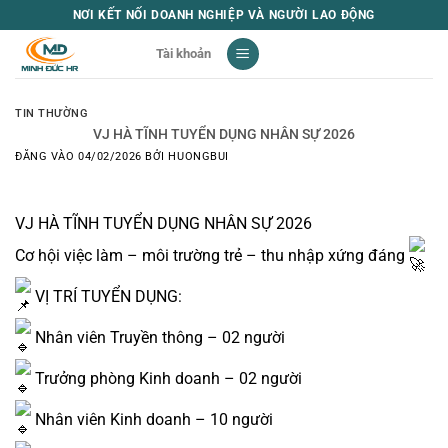
Bỏ
NƠI KẾT NỐI DOANH NGHIỆP VÀ NGƯỜI LAO ĐỘNG
qua
Tài khoản
nội
dung
TIN THƯỜNG
VJ HÀ TĨNH TUYỂN DỤNG NHÂN SỰ 2026
ĐĂNG VÀO
04/02/2026
BỞI
HUONGBUI
VJ HÀ TĨNH TUYỂN DỤNG NHÂN SỰ 2026
Cơ hội việc làm – môi trường trẻ – thu nhập xứng đáng
VỊ TRÍ TUYỂN DỤNG:
Nhân viên Truyền thông – 02 người
Trưởng phòng Kinh doanh – 02 người
Nhân viên Kinh doanh – 10 người