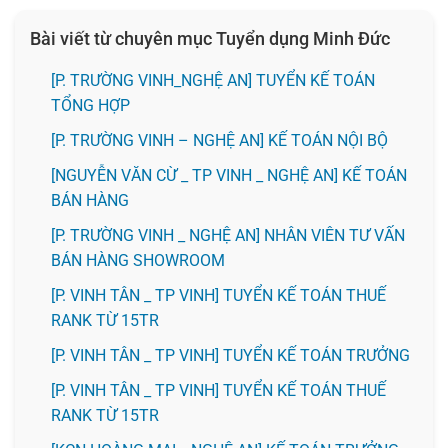
Bài viết từ chuyên mục Tuyển dụng Minh Đức
[P. TRƯỜNG VINH_NGHỆ AN] TUYỂN KẾ TOÁN
TỔNG HỢP
[P. TRƯỜNG VINH – NGHỆ AN] KẾ TOÁN NỘI BỘ
[NGUYỄN VĂN CỪ _ TP VINH _ NGHỆ AN] KẾ TOÁN
BÁN HÀNG
[P. TRƯỜNG VINH _ NGHỆ AN] NHÂN VIÊN TƯ VẤN
BÁN HÀNG SHOWROOM
[P. VINH TÂN _ TP VINH] TUYỂN KẾ TOÁN THUẾ
RANK TỪ 15TR
[P. VINH TÂN _ TP VINH] TUYỂN KẾ TOÁN TRƯỞNG
[P. VINH TÂN _ TP VINH] TUYỂN KẾ TOÁN THUẾ
RANK TỪ 15TR