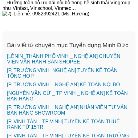
– Hưởng toàn bộ ưu đãi nội bộ trong hệ sinh thái Vingroup
như Vinfast, Vinschool, Vinmec…
Liên hệ: 0982392421 (Ms. Hương)
Bài viết từ chuyên mục Tuyển dụng Minh Đức
️[LÊNIN_THÀNH PHỐ VINH _ NGHỆ AN] CHUYÊN
VIÊN VẬN HÀNH SÀN SHOPEE
[P. TRƯỜNG VINH_NGHỆ AN] TUYỂN KẾ TOÁN
TỔNG HỢP
[P. TRƯỜNG VINH – NGHỆ AN] KẾ TOÁN NỘI BỘ
[NGUYỄN VĂN CỪ _ TP VINH _ NGHỆ AN] KẾ TOÁN
BÁN HÀNG
[P. TRƯỜNG VINH _ NGHỆ AN] NHÂN VIÊN TƯ VẤN
BÁN HÀNG SHOWROOM
[P. VINH TÂN _ TP VINH] TUYỂN KẾ TOÁN THUẾ
RANK TỪ 15TR
[P. VINH TÂN _ TP VINH] TUYỂN KẾ TOÁN TRƯỞNG