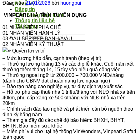
Đăng vào
21/01/2026
bởi
huongbui
Đăng ký
Đăng tin
Cẩm Nang Việc Làm
VINPEARL HÀ TĨNH TUYỂN DỤNG
Thông tin liên hệ
Tài khoản
01 NHÂN VIÊN PHA CHẾ
01 NHÂN VIÊN HÀNH LÝ
03 ĐẦU BẾP BẾP BÁNH/Á/ÂU
02 NHÂN VIÊN KỸ THUẬT
Quyền lợi vị trí:
– Mức lương hấp dẫn, cạnh tranh (theo vị trí)
– Thưởng lương tháng 13 và các dịp lễ khác. Cuối năm xét
thưởng thêm tháng 14, 15 tùy vào hiệu quả công việc
– Thưởng ngoại ngữ từ 200.000 – 700.000 VNĐ/tháng
(dành cho CBNV đạt chuẩn năng lực ngoại ngữ)
– Đào tạo nâng cao nghiệp vụ, tư duy dịch vụ xuất sắc
– Hỗ trợ phụ cấp thuê nhà 1 triệu/tháng với NLĐ nhà xa trên
40km, phụ cấp xăng xe 500k/tháng với NLĐ nhà xa trên
20km
– Chính sách đào tạo nghề và phát triển cán bộ nguồn theo
định kỳ hằng năm
– Tham gia đầy đủ các chế độ bảo hiểm: BHXH, BHYT,
BHTN, Bảo hiểm sức khỏe
– Miễn phí vui chơi tại hệ thống VinWonders, Vinpearl Safari
toàn quốc