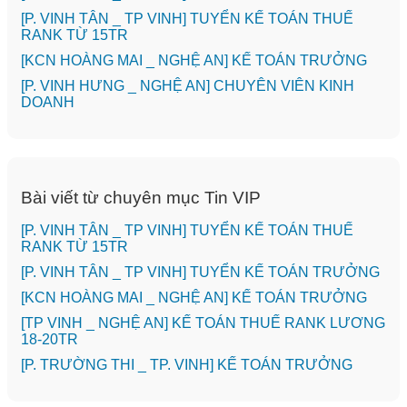
[P. VINH TÂN _ TP VINH] TUYỂN KẾ TOÁN THUẾ
RANK TỪ 15TR
️[KCN HOÀNG MAI _ NGHỆ AN] KẾ TOÁN TRƯỞNG
️[P. VINH HƯNG _ NGHỆ AN] CHUYÊN VIÊN KINH
DOANH
Bài viết từ chuyên mục Tin VIP
[P. VINH TÂN _ TP VINH] TUYỂN KẾ TOÁN THUẾ
RANK TỪ 15TR
[P. VINH TÂN _ TP VINH] TUYỂN KẾ TOÁN TRƯỞNG
️[KCN HOÀNG MAI _ NGHỆ AN] KẾ TOÁN TRƯỞNG
[TP VINH _ NGHỆ AN] KẾ TOÁN THUẾ RANK LƯƠNG
18-20TR
️[P. TRƯỜNG THI _ TP. VINH] KẾ TOÁN TRƯỞNG