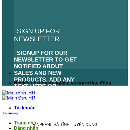
SIGN UP FOR
NEWSLETTER
SIGNUP FOR OUR
NEWSLETTER TO GET
NOTIFIED ABOUT
SALES AND NEW
PRODUCTS. ADD ANY
Nơi kết nối doanh nghiệp và người lao động
TEXT HERE OR
REMOVE IT.
LỖI:
KHÔNG TÌM THẤY
Tài khoản
BIỂU MẪU LIÊN HỆ.
Tin thường
Trang chủ
VINPEARL HÀ TĨNH TUYỂN DỤNG
Đăng nhập