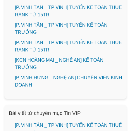
[P. VINH TÂN _ TP VINH] TUYỂN KẾ TOÁN THUẾ
RANK TỪ 15TR
[P. VINH TÂN _ TP VINH] TUYỂN KẾ TOÁN
TRƯỞNG
[P. VINH TÂN _ TP VINH] TUYỂN KẾ TOÁN THUẾ
RANK TỪ 15TR
️[KCN HOÀNG MAI _ NGHỆ AN] KẾ TOÁN
TRƯỞNG
️[P. VINH HƯNG _ NGHỆ AN] CHUYÊN VIÊN KINH
DOANH
Bài viết từ chuyên mục Tin VIP
[P. VINH TÂN _ TP VINH] TUYỂN KẾ TOÁN THUẾ