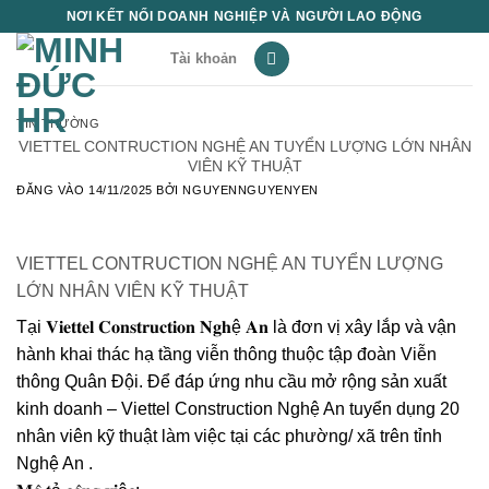
Bỏ
NƠI KẾT NỐI DOANH NGHIỆP VÀ NGƯỜI LAO ĐỘNG
qua
Tài khoản
nội
dung
TIN THƯỜNG
VIETTEL CONTRUCTION NGHỆ AN TUYỂN LƯỢNG LỚN NHÂN
VIÊN KỸ THUẬT
ĐĂNG VÀO
14/11/2025
BỞI
NGUYENNGUYENYEN
VIETTEL CONTRUCTION NGHỆ AN TUYỂN LƯỢNG
LỚN NHÂN VIÊN KỸ THUẬT
Tại 𝐕𝐢𝐞𝐭𝐭𝐞𝐥 𝐂𝐨𝐧𝐬𝐭𝐫𝐮𝐜𝐭𝐢𝐨𝐧 𝐍𝐠𝐡ệ 𝐀𝐧 là đơn vị xây lắp và vận
hành khai thác hạ tầng viễn thông thuộc tập đoàn Viễn
thông Quân Đội. Để đáp ứng nhu cầu mở rộng sản xuất
kinh doanh – Viettel Construction Nghệ An tuyển dụng 20
nhân viên kỹ thuật làm việc tại các phường/ xã trên tỉnh
Nghệ An .