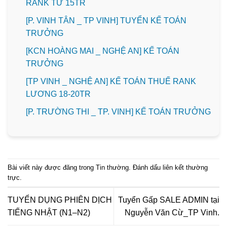
RANK TỪ 15TR
[P. VINH TÂN _ TP VINH] TUYỂN KẾ TOÁN
TRƯỞNG
️[KCN HOÀNG MAI _ NGHỆ AN] KẾ TOÁN
TRƯỞNG
[TP VINH _ NGHỆ AN] KẾ TOÁN THUẾ RANK
LƯƠNG 18-20TR
️[P. TRƯỜNG THI _ TP. VINH] KẾ TOÁN TRƯỞNG
Bài viết này được đăng trong
Tin thường
. Đánh dấu
liên kết thường
trực
.
TUYỂN DỤNG PHIÊN DỊCH
Tuyển Gấp SALE ADMIN tại
TIẾNG NHẬT (N1–N2)
Nguyễn Văn Cừ_TP Vinh.