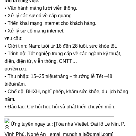
𝐌𝐨̂ 𝐭ả 𝐜𝐨̂𝐧𝐠 𝐯𝐢ệ𝐜:
• Vận hành mảng lưới viễn thông.
• Xử lý các sự cố về cáp quang
• Triển khai mạng internet cho khách hàng.
• Xử lý sự cố mạng internet.
ʏᴇ̂ᴜ ᴄầᴜ:
• Giới tính: Nam; tuổi từ 18 đến 28 tuổi, sức khỏe tốt.
• Trình độ: Tốt nghiệp trung cấp về các ngành kỹ thuật,
điện, điện tử, viễn thông, CNTT…
ϙᴜʏềɴ ʟợɪ:
• Thu nhập: 15–25 triệu/tháng + thưởng lễ Tết ~48
triệu/năm.
• Chế độ: BHXH, nghỉ phép, khám sức khỏe, du lịch hằng
năm.
• Đào tạo: Cơ hội học hỏi và phát triển chuyên môn.
________________________________________
Ứng tuyển ngay tại: [Tòa nhà Viettel, Đại lộ Lê Nin, P.
Vinh Phú, Nghệ An _email mr.nghia.it@gmail.com]