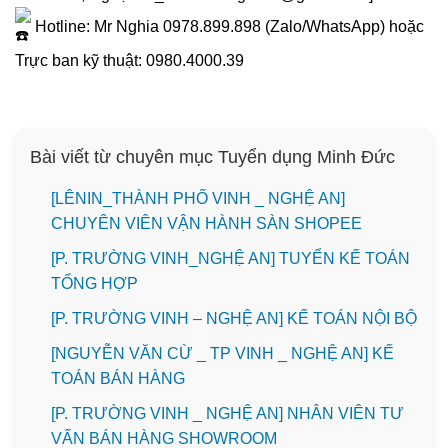
Hotline: Mr Nghia 0978.899.898 (Zalo/WhatsApp) hoặc
Trực ban kỹ thuật: 0980.4000.39
Bài viết từ chuyên mục Tuyển dụng Minh Đức
️[LÊNIN_THÀNH PHỐ VINH _ NGHỆ AN]
CHUYÊN VIÊN VẬN HÀNH SÀN SHOPEE
[P. TRƯỜNG VINH_NGHỆ AN] TUYỂN KẾ TOÁN
TỔNG HỢP
[P. TRƯỜNG VINH – NGHỆ AN] KẾ TOÁN NỘI BỘ
[NGUYỄN VĂN CỪ _ TP VINH _ NGHỆ AN] KẾ
TOÁN BÁN HÀNG
[P. TRƯỜNG VINH _ NGHỆ AN] NHÂN VIÊN TƯ
VẤN BÁN HÀNG SHOWROOM