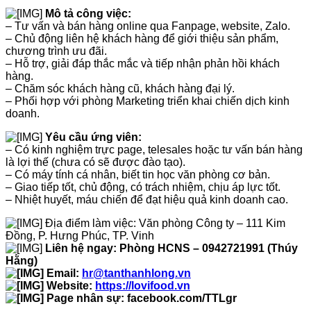
Mô tả công việc:
– Tư vấn và bán hàng online qua Fanpage, website, Zalo.
– Chủ động liên hệ khách hàng để giới thiệu sản phẩm,
chương trình ưu đãi.
– Hỗ trợ, giải đáp thắc mắc và tiếp nhận phản hồi khách
hàng.
– Chăm sóc khách hàng cũ, khách hàng đại lý.
– Phối hợp với phòng Marketing triển khai chiến dịch kinh
doanh.
Yêu cầu ứng viên:
– Có kinh nghiệm trực page, telesales hoặc tư vấn bán hàng
là lợi thế (chưa có sẽ được đào tạo).
– Có máy tính cá nhân, biết tin học văn phòng cơ bản.
– Giao tiếp tốt, chủ động, có trách nhiệm, chịu áp lực tốt.
– Nhiệt huyết, máu chiến để đạt hiệu quả kinh doanh cao.
Địa điểm làm việc: Văn phòng Công ty – 111 Kim
Đồng, P. Hưng Phúc, TP. Vinh
Liên hệ ngay: Phòng HCNS – 0942721991 (Thúy
Hằng)
Email:
hr@tanthanhlong.vn
Website:
https://lovifood.vn
Page nhân sự: facebook.com/TTLgr