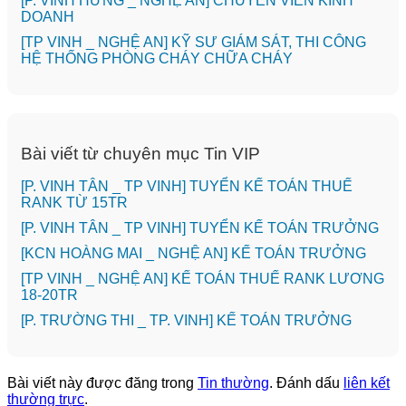
️[P. VINH HƯNG _ NGHỆ AN] CHUYÊN VIÊN KINH
DOANH
[TP VINH _ NGHỆ AN] KỸ SƯ GIÁM SÁT, THI CÔNG
HỆ THỐNG PHÒNG CHÁY CHỮA CHÁY
Bài viết từ chuyên mục Tin VIP
[P. VINH TÂN _ TP VINH] TUYỂN KẾ TOÁN THUẾ
RANK TỪ 15TR
[P. VINH TÂN _ TP VINH] TUYỂN KẾ TOÁN TRƯỞNG
️[KCN HOÀNG MAI _ NGHỆ AN] KẾ TOÁN TRƯỞNG
[TP VINH _ NGHỆ AN] KẾ TOÁN THUẾ RANK LƯƠNG
18-20TR
️[P. TRƯỜNG THI _ TP. VINH] KẾ TOÁN TRƯỞNG
Bài viết này được đăng trong
Tin thường
. Đánh dấu
liên kết
thường trực
.