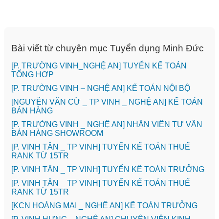
Bài viết từ chuyên mục Tuyển dụng Minh Đức
[P. TRƯỜNG VINH_NGHỆ AN] TUYỂN KẾ TOÁN
TỔNG HỢP
[P. TRƯỜNG VINH – NGHỆ AN] KẾ TOÁN NỘI BỘ
[NGUYỄN VĂN CỪ _ TP VINH _ NGHỆ AN] KẾ TOÁN
BÁN HÀNG
[P. TRƯỜNG VINH _ NGHỆ AN] NHÂN VIÊN TƯ VẤN
BÁN HÀNG SHOWROOM
[P. VINH TÂN _ TP VINH] TUYỂN KẾ TOÁN THUẾ
RANK TỪ 15TR
[P. VINH TÂN _ TP VINH] TUYỂN KẾ TOÁN TRƯỞNG
[P. VINH TÂN _ TP VINH] TUYỂN KẾ TOÁN THUẾ
RANK TỪ 15TR
️[KCN HOÀNG MAI _ NGHỆ AN] KẾ TOÁN TRƯỞNG