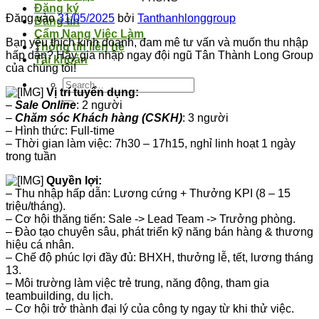
Đăng ký
Đăng vào
31/05/2025
bởi
Tanthanhlonggroup
Đăng tin
Cẩm Nang Việc Làm
Bạn yêu thích kinh doanh, đam mê tư vấn và muốn thu nhập
Thông tin liên hệ
hấp dẫn? Hãy gia nhập ngay đội ngũ Tân Thành Long Group
Tài khoản
của chúng tôi!
Vị trí tuyển dụng:
–
Sale Online
: 2 người
–
Chăm sóc Khách hàng (CSKH)
: 3 người
– Hình thức: Full-time
– Thời gian làm việc: 7h30 – 17h15, nghỉ linh hoạt 1 ngày
trong tuần
Quyền lợi:
– Thu nhập hấp dẫn: Lương cứng + Thưởng KPI (8 – 15
triệu/tháng).
– Cơ hội thăng tiến: Sale -> Lead Team -> Trưởng phòng.
– Đào tạo chuyên sâu, phát triển kỹ năng bán hàng & thương
hiệu cá nhân.
– Chế độ phúc lợi đầy đủ: BHXH, thưởng lễ, tết, lương tháng
13.
– Môi trường làm việc trẻ trung, năng động, tham gia
teambuilding, du lịch.
– Cơ hội trở thành đại lý của công ty ngay từ khi thử việc.