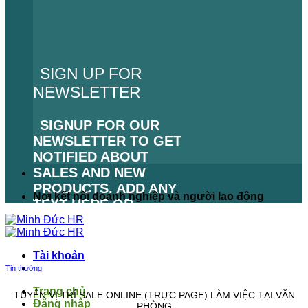
SIGN UP FOR
NEWSLETTER
SIGNUP FOR OUR
NEWSLETTER TO GET
NOTIFIED ABOUT
SALES AND NEW
PRODUCTS. ADD ANY
Nơi kết nối doanh nghiệp và người lao động
TEXT HERE OR
REMOVE IT.
LỖI:
KHÔNG TÌM THẤY
Tài khoản
BIỂU MẪU LIÊN HỆ.
Tin thường
Trang chủ
TUYỂN VỊ TRÍ SALE ONLINE (TRỰC PAGE) LÀM VIỆC TẠI VĂN
Đăng nhập
PHÒNG