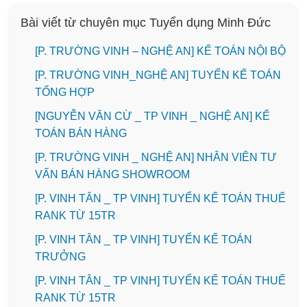
Bài viết từ chuyên mục Tuyển dụng Minh Đức
[P. TRƯỜNG VINH – NGHỆ AN] KẾ TOÁN NỘI BỘ
[P. TRƯỜNG VINH_NGHỆ AN] TUYỂN KẾ TOÁN
TỔNG HỢP
[NGUYỄN VĂN CỪ _ TP VINH _ NGHỆ AN] KẾ
TOÁN BÁN HÀNG
[P. TRƯỜNG VINH _ NGHỆ AN] NHÂN VIÊN TƯ
VẤN BÁN HÀNG SHOWROOM
[P. VINH TÂN _ TP VINH] TUYỂN KẾ TOÁN THUẾ
RANK TỪ 15TR
[P. VINH TÂN _ TP VINH] TUYỂN KẾ TOÁN
TRƯỞNG
[P. VINH TÂN _ TP VINH] TUYỂN KẾ TOÁN THUẾ
RANK TỪ 15TR