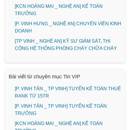
️[KCN HOÀNG MAI _ NGHỆ AN] KẾ TOÁN
TRƯỞNG
️[P. VINH HƯNG _ NGHỆ AN] CHUYÊN VIÊN KINH
DOANH
[TP VINH _ NGHỆ AN] KỸ SƯ GIÁM SÁT, THI
CÔNG HỆ THỐNG PHÒNG CHÁY CHỮA CHÁY
Bài viết từ chuyên mục Tin VIP
[P. VINH TÂN _ TP VINH] TUYỂN KẾ TOÁN THUẾ
RANK TỪ 15TR
[P. VINH TÂN _ TP VINH] TUYỂN KẾ TOÁN
TRƯỞNG
️[KCN HOÀNG MAI _ NGHỆ AN] KẾ TOÁN