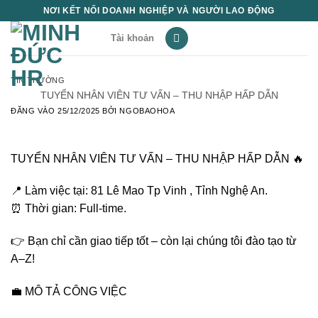
Bỏ
NƠI KẾT NỐI DOANH NGHIỆP VÀ NGƯỜI LAO ĐỘNG
qua
Tài khoản
nội
dung
TIN THƯỜNG
TUYỂN NHÂN VIÊN TƯ VẤN – THU NHẬP HẤP DẪN
ĐĂNG VÀO
25/12/2025
BỞI
NGOBAOHOA
TUYỂN NHÂN VIÊN TƯ VẤN – THU NHẬP HẤP DẪN 🔥
📍 Làm việc tại: 81 Lê Mao Tp Vinh , Tỉnh Nghệ An.
⏰ Thời gian: Full-time.
👉 Bạn chỉ cần giao tiếp tốt – còn lại chúng tôi đào tạo từ
A–Z!
💼 MÔ TẢ CÔNG VIỆC