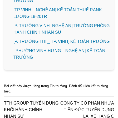
TRƯỞNG
[TP VINH _ NGHỆ AN] KẾ TOÁN THUẾ RANK
LƯƠNG 18-20TR
[P. TRƯỜNG VINH_NGHỆ AN] TRƯỞNG PHÒNG
HÀNH CHÍNH NHÂN SỰ
️[P. TRƯỜNG THI _ TP. VINH] KẾ TOÁN TRƯỞNG
[PHƯỜNG VINH HƯNG _ NGHỆ AN] KẾ TOÁN
TRƯỞNG
Bài viết này được đăng trong
Tin thường
. Đánh dấu
liên kết thường
trực
.
TTH GROUP TUYỂN DỤNG
CÔNG TY CỔ PHẬN NHỰA
KHỐI HÀNH CHÍNH –
TIẾN ĐỨC TUYỂN DỤNG
NHÂN SỰ
LÁI XE HẠNG C