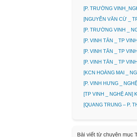
[P. TRƯỜNG VINH_NG
[NGUYỄN VĂN CỪ _ T
[P. TRƯỜNG VINH _ 
[P. VINH TÂN _ TP V
[P. VINH TÂN _ TP V
[P. VINH TÂN _ TP V
️[KCN HOÀNG MAI _ 
️[P. VINH HƯNG _ NG
[TP VINH _ NGHỆ AN
[QUANG TRUNG – P. 
Bài viết từ chuyên mục 